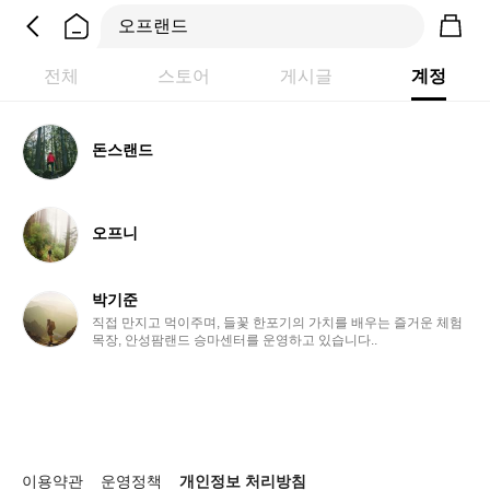
전체
스토어
게시글
계정
돈
돈스랜드
스
랜
드
오
오프니
프
니
박기준
박
직접 만지고 먹이주며, 들꽃 한포기의 가치를 배우는 즐거운 체험
기
목장, 안성팜랜드 승마센터를 운영하고 있습니다..
준
이용약관
운영정책
개인정보 처리방침