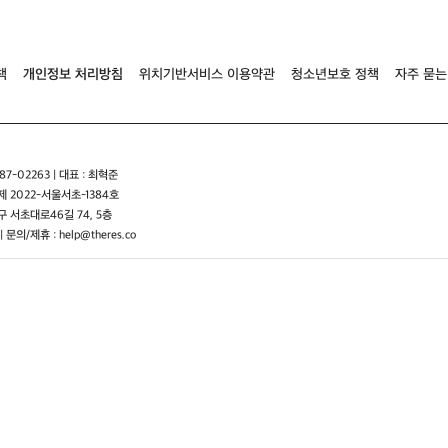
책
개인정보 처리방침
위치기반서비스 이용약관
청소년보호 정책
자주 묻는
7-02263 | 대표 : 최혁준
 2022-서울서초-1384호
 서초대로46길 74, 5층
| 문의/제휴 : help@theres.co