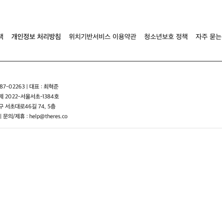
책
개인정보 처리방침
위치기반서비스 이용약관
청소년보호 정책
자주 묻는
7-02263 | 대표 : 최혁준
 2022-서울서초-1384호
 서초대로46길 74, 5층
| 문의/제휴 : help@theres.co