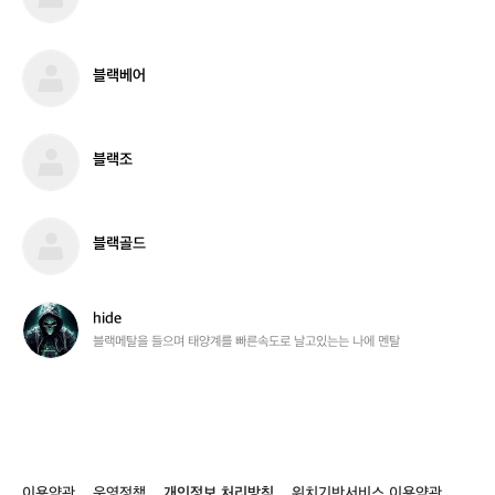
차
캠
할
퍼
사
블
블랙베어
람
랙
베
어
블
블랙조
랙
조
블
블랙골드
랙
골
드
h
hide
i
블랙메탈을 들으며 태양계를 빠른속도로 날고있는는 나에 멘탈
d
e
이용약관
운영정책
개인정보 처리방침
위치기반서비스 이용약관