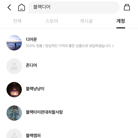
전체
스토어
게시글
계정
디
디어문
어
100% 정품 / 양심적인 가격과 좋은 상품으로 보답하겠습니다 :)
문
존
존디어
디
어
블
블랙냥냥이
랙
냥
냥
이
블
블랙타이판대차할사람
랙
타
이
판
블
블랙캠퍼
대
랙