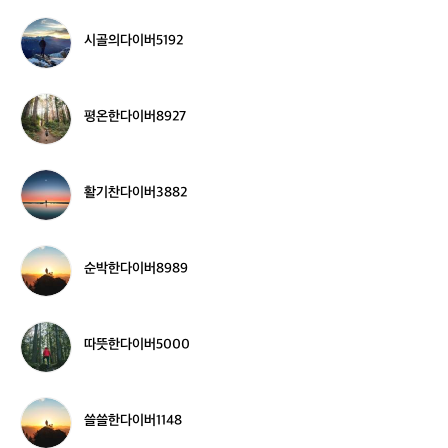
6
다
0
이
시
시골의다이버5192
2
버
골
8
2
의
9
다
9
이
평
평온한다이버8927
4
버
온
5
한
1
다
9
이
활
활기찬다이버3882
2
버
기
8
찬
9
다
2
이
순
순박한다이버8989
7
버
박
3
한
8
다
8
이
따
따뜻한다이버5000
2
버
뜻
8
한
9
다
8
이
쓸
쓸쓸한다이버1148
9
버
쓸
5
한