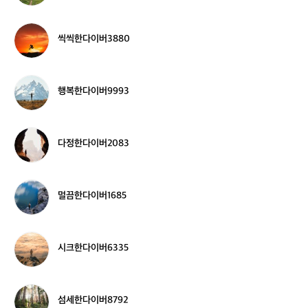
2
한
9
다
7
이
씩
씩씩한다이버3880
3
버
씩
9
한
0
다
7
이
행
행복한다이버9993
5
버
복
3
한
8
다
8
이
다
다정한다이버2083
0
버
정
9
한
9
다
9
이
멀
멀끔한다이버1685
3
버
끔
2
한
0
다
8
이
시
시크한다이버6335
3
버
크
1
한
6
다
8
이
섬
섬세한다이버8792
5
버
세