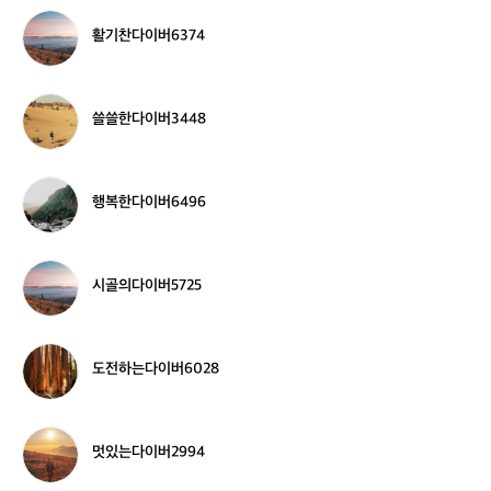
4
운
2
다
활
활기찬다이버6374
3
이
기
버
찬
8
다
8
이
쓸
쓸쓸한다이버3448
9
버
쓸
5
6
한
3
다
7
이
행
행복한다이버6496
4
버
복
3
한
4
다
4
이
시
시골의다이버5725
8
버
골
6
의
4
다
9
이
도
도전하는다이버6028
6
버
전
5
하
7
는
2
다
멋
멋있는다이버2994
5
이
있
버
는