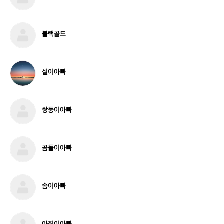
조
블
블랙골드
랙
골
드
설
설이아빠
이
아
빠
쌍
쌍둥이아빠
둥
이
아
빠
곰
곰돌이아빠
돌
이
아
빠
솜
솜이아빠
이
아
빠
아