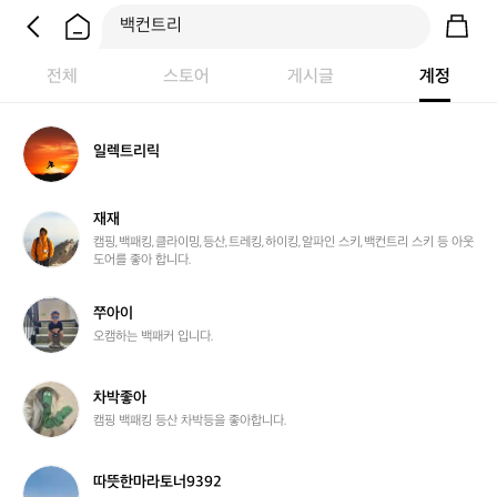
전체
스토어
게시글
계정
일
일렉트리릭
렉
트
리
재재
릭
재
재
캠핑,백패킹,클라이밍,등산,트레킹,하이킹,알파인 스키,백컨트리 스키 등 아웃
도어를 좋아 합니다.
쭈
쭈아이
아
오캠하는 백패커 입니다.
이
차
차박좋아
박
캠핑 백패킹 등산 차박등을 좋아합니다.
좋
아
따
따뜻한마라토너9392