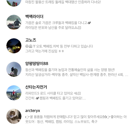
뜻
마창진 팔용산 트래킹 둘레길 백대명산 인증하러 다녀요!
한
마
백팩라이더
라
백
토
팩
가끔은 솔로 가끔은 크루들과 백패킹을 다니고🏕️

라이딩은 반포와 남산을 주로 달려요🚴🏻
너
라
9
이
3
더
고노즈
고
9
노
🥼🦺👔오토.백패킹.차박 등 전부 다하고 있습니다

2
그리고 먹는거에 진심임 ㅎㅎ
즈
양평땅땅이88
양
평
등산과 백패킹을 즐기며 농업과 전통예술인의 삶을 사는 양평 청년!

지리산 달궁삼거리-백무동 종주, 설악산 백담사-한계령 종주, 한라산 4회, 용
땅
문산5회 외 등등 

땅
현재 진행형 등산러!!
이
산타는자전거
산
8
타
리파인드5 로드 사이클 타고 있어요 🚵🏻

8
간간히 🏕️캠핑과 백패킹도 즐기고 있어요!

는
트라이애슬론 🏊🏻‍♂️🚴🏻🏃🏻 완주해보고싶어요
자
전
arcteryx
a
거
r
👉꿀 용품들 저렴하게 판매합니다! 믿고 많이 찾아주세요👐👉좋아하는 아
웃도어 : 등산, 백패킹, 캠핑, 라이딩, 스노우보드, 축구
c
t
e