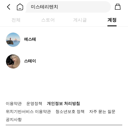
전체
스토어
게시글
계정
에
에스테
스
테
스
스테이
테
이
이용약관
운영정책
개인정보 처리방침
위치기반서비스 이용약관
청소년보호 정책
자주 묻는 질문
공지사항