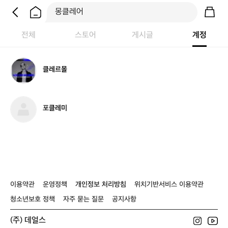
전체
스토어
게시글
계정
클
클레르몰
레
르
몰
포
포클레미
클
레
미
이용약관
운영정책
개인정보 처리방침
위치기반서비스 이용약관
청소년보호 정책
자주 묻는 질문
공지사항
(주) 데얼스