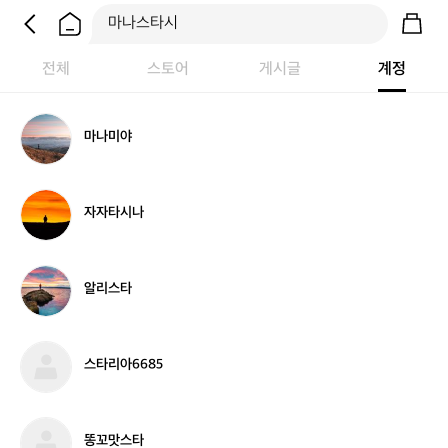
전체
스토어
게시글
계정
마
마나미야
나
미
야
자
자자타시나
자
타
시
나
알
알리스타
리
스
타
스
스타리아6685
타
리
아
6
똥
똥꼬맛스타
6
꼬