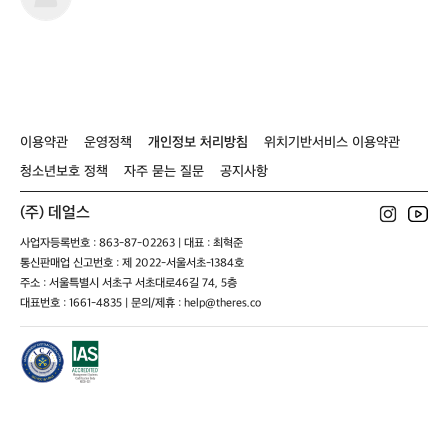
8
맛
5
스
타
이용약관
운영정책
개인정보 처리방침
위치기반서비스 이용약관
청소년보호 정책
자주 묻는 질문
공지사항
(주) 데얼스
사업자등록번호 : 863-87-02263 | 대표 : 최혁준
통신판매업 신고번호 : 제 2022-서울서초-1384호
주소 : 서울특별시 서초구 서초대로46길 74, 5층
대표번호 : 1661-4835 | 문의/제휴 : help@theres.co