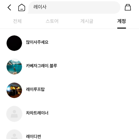
전체
스토어
게시글
계정
많
많이사주세요
이
사
주
세
카
카베자그레이.블루
요
베
자
그
레
레
레이루프탑
이.
이
블
루
루
프
탑
차
차차트레이너
차
트
레
이
레
레이디썬
너
이