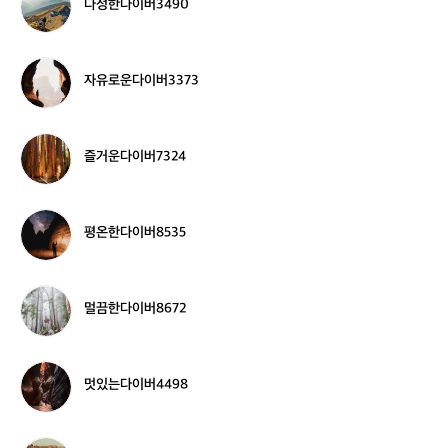
다정한다이버3490
1
버
정
4
한
1
다
4
이
자
자유로운다이버3373
0
버
유
3
로
4
운
9
다
즐
즐거운다이버7324
0
이
거
버
운
3
다
3
이
평
평온한다이버8535
7
버
온
3
7
한
3
다
2
이
멀
멀끔한다이버8672
4
버
끔
8
한
5
다
3
이
멋
멋있는다이버4498
5
버
있
8
는
6
다
7
이
도