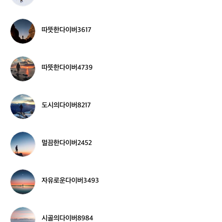
8
된
4
다
2
이
따
따뜻한다이버3617
4
버
뜻
9
한
4
다
1
이
따
따뜻한다이버4739
2
버
뜻
3
한
6
다
1
이
도
도시의다이버8217
7
버
시
4
의
7
다
3
이
멀
멀끔한다이버2452
9
버
끔
8
한
2
다
1
이
자
자유로운다이버3493
7
버
유
2
로
4
운
5
다
시
시골의다이버8984
2
이
골