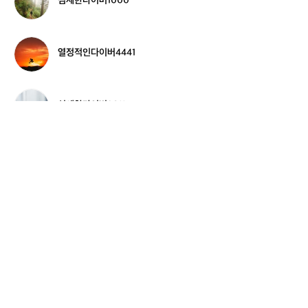
섬세한다이버1000
2
버
세
9
한
8
다
7
이
열
열정적인다이버4441
7
버
정
1
적
0
인
0
다
섬
섬세한다이버9811
0
이
세
버
한
4
다
4
이
시
시골의다이버7403
4
버
골
1
9
의
8
다
1
이
세
세련된다이버9727
1
버
련
7
된
4
다
0
이
순
순박한다이버6920
3
버
박
9
한
7
다
2
이
시