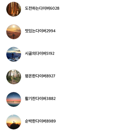
9
이
도
도전하는다이버6028
6
버
전
5
하
7
는
2
다
멋
멋있는다이버2994
5
이
있
버
는
6
다
0
이
시
시골의다이버5192
2
버
골
8
2
의
9
다
9
이
평
평온한다이버8927
4
버
온
5
한
1
다
9
이
활
활기찬다이버3882
2
버
기
8
찬
9
다
2
이
순
순박한다이버8989
7
버
박
3
한