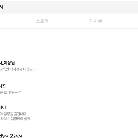
스토어
게시글
사_이상원
교육원 낚시강사 이상원입니다.
시꾼
 입니다~~~^^
쟁이
 캠핑을 즐깁니다.

타렉스 캠핑카와 함께...
인낚시꾼2474