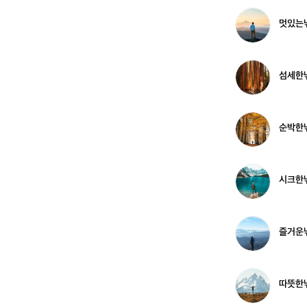
4
낚
2
시
멋
멋있는낚
3
꾼
있
8
7
는
1
낚
5
시
섬
섬세한낚
6
꾼
세
3
한
7
낚
7
시
순
순박한낚
9
꾼
박
5
한
9
낚
6
시
시
시크한낚
2
꾼
크
3
한
6
낚
1
시
즐
즐거운낚
5
꾼
거
5
운
7
낚
4
시
따
따뜻한낚
4
꾼
뜻
5
한