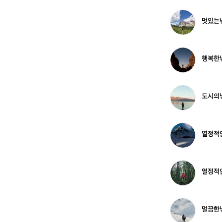
3
낚
8
시
멋
멋있는
5
꾼
있
3
는
2
낚
1
시
행
행복한낚
5
꾼
복
2
한
4
낚
6
시
도
도시의낚
8
꾼
시
6
의
7
낚
7
시
열
열정적
9
꾼
정
4
적
4
인
5
낚
열
열정적인
5
시
정
꾼
적
4
인
3
낚
멀
멀끔한낚
4
시
끔
6
꾼
한