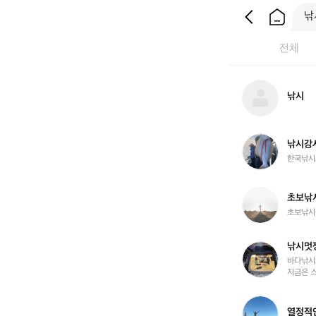
전체
낚
낚시
시
낚
낚시강
시
한국낚시
강
사
_
초
초보낚
이
보
초보낚시꾼
상
낚
원
시
낚시멋
꾼
낚
시
바다낚시와
지금은 스
멋
쟁
이
열
열정적