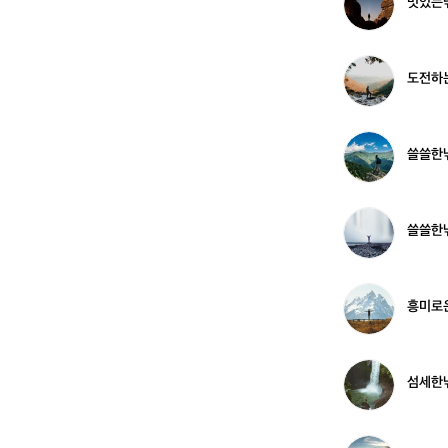
멋있는낚
2
꾼
있
4
는
3
낚
9
시
도
도전하
7
꾼
전
1
하
7
는
0
낚
쓸
쓸쓸한
5
시
쓸
꾼
한
3
낚
8
시
쓸
쓸쓸한
4
꾼
쓸
9
3
한
4
낚
6
시
흥
흥미로운
7
꾼
미
2
로
0
운
6
낚
섬
섬세한낚
2
시
세
꾼
한
3
낚
2
시
자