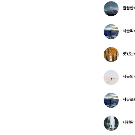
8
시
멀
멀끔한낚
2
꾼
끔
1
한
4
낚
4
시
시
시골의낚
4
꾼
골
8
의
8
낚
1
시
멋
멋있는낚
3
꾼
있
4
는
7
낚
2
시
시
시골의
6
꾼
골
3
의
1
낚
9
시
자
자유로
5
꾼
유
4
로
4
운
8
낚
세
세련된낚
4
시
련
꾼
된