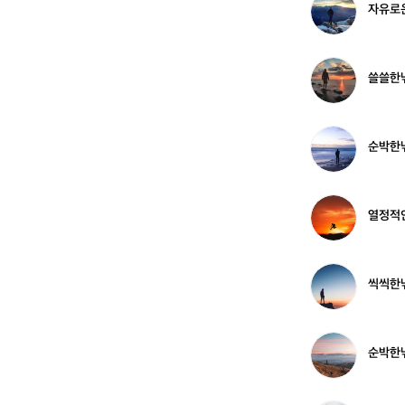
자유로
1
꾼
유
6
5
로
1
운
9
낚
쓸
쓸쓸한
8
시
쓸
꾼
한
7
낚
3
시
순
순박한낚
9
꾼
박
7
9
한
2
낚
3
시
열
열정적
8
꾼
정
2
적
2
인
1
낚
씩
씩씩한낚
3
시
씩
꾼
한
4
낚
4
시
순
순박한
4
꾼
박
7
2
한
2
낚