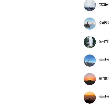
6
시
멋
멋있는낚
1
꾼
있
2
는
6
낚
3
시
흥
흥미로
4
꾼
미
7
로
7
운
3
낚
도
도시의낚
8
시
시
꾼
의
8
낚
6
시
쓸
쓸쓸한낚
5
꾼
쓸
6
3
한
2
낚
5
시
활
활기찬낚
6
꾼
기
5
찬
2
낚
5
시
쓸
쓸쓸한낚
1
꾼
쓸
9
한
5
낚