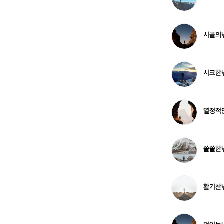
정
적
인
낚
시
시골의
시
골
꾼
의
2
낚
4
시
시
시크한
7
꾼
크
4
9
한
3
낚
0
시
열
열정적
4
꾼
정
9
적
4
인
4
낚
쓸
쓸쓸한
4
시
쓸
꾼
한
1
낚
8
시
활
활기찬
4
꾼
기
8
3
찬
8
낚
9
시
멋