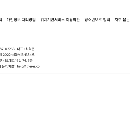
책
개인정보 처리방침
위치기반서비스 이용약관
청소년보호 정책
자주 묻는
7-02263 | 대표 : 최혁준
 2022-서울서초-1384호
 서초대로46길 74, 5층
| 문의/제휴 : help@theres.co