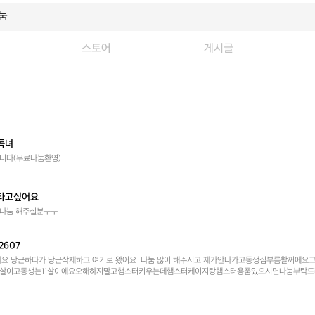
스토어
게시글
독녀
니다(무료나눔환영)
타고싶어요
나눔 해주실분ㅜㅜ
2607
세요 당근하다가 당근삭제하고 여기로 왔어요  나눔 많이 해주시고 제가안나가고동생심부름할꺼에요
5살이고동생는11살이에요오해하지말고햄스터키우는데햄스터케이지랑햄스터용품있으시면나눔부탁드