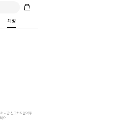
계정
그러니깐 신고하지말아주
려요