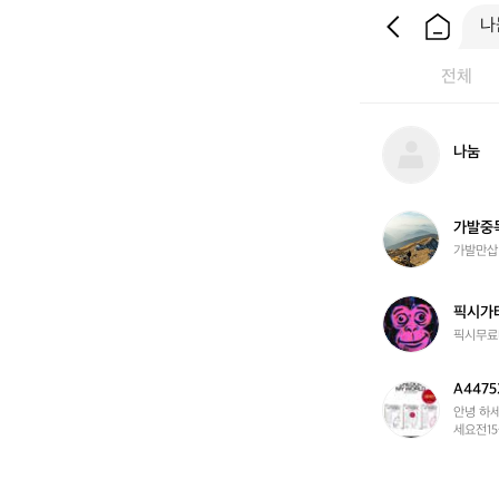
전체
나
나눔
눔
가
가발중
발
가발만삽
중
독
녀
픽
픽시가
시
픽시무료
가
타
A4475
고
A
싶
4
안녕 하
세요전1
어
4
요
7
5
2