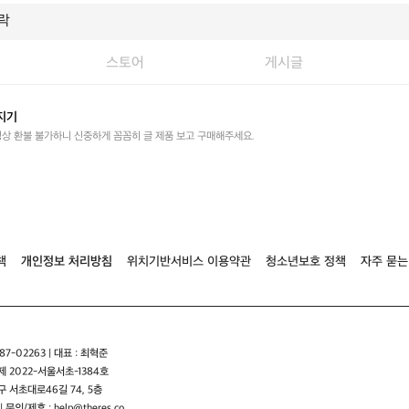
스토어
게시글
지기
성상 환불 불가하니 신중하게 꼼꼼히 글 제품 보고 구매해주세요.
책
개인정보 처리방침
위치기반서비스 이용약관
청소년보호 정책
자주 묻는
7-02263 | 대표 : 최혁준
 2022-서울서초-1384호
 서초대로46길 74, 5층
| 문의/제휴 : help@theres.co