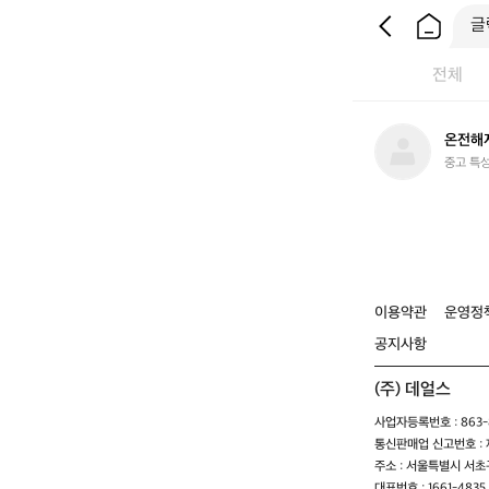
전체
온
온전해
전
중고 특
해
지
기
이용약관
운영정
공지사항
(주) 데얼스
사업자등록번호 : 863-8
통신판매업 신고번호 : 제
주소 : 서울특별시 서초구
대표번호 : 1661-4835 