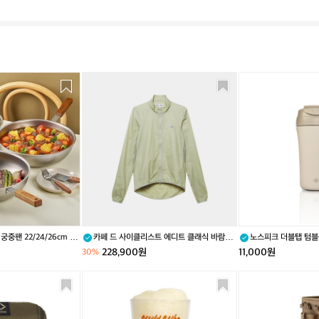
카
노
페
스
드
피
사
크
이
더
클
블
리
탭
스
텀
트
블
에
러
디
_
트
2
중팬 22/24/26cm 티
카페 드 사이클리스트 에디트 클래식 바람막
노스피크 더블탭 텀블러_
클
0
이 자켓 퍼들 남성
228,900원
11,000원
30%
래
o
식
z
와
K
바
(5
일
E
람
9
드
E
막
0
바
P