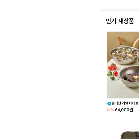
인기 새상품
클
래
딘
리
얼
티
타
늄
궁
중
팬
2
클래딘 리얼 티타늄 궁
2/
타늄 원판 이연복 웍
64,000원
24%
2
4/
[헬
2
리
6
녹
c
스]