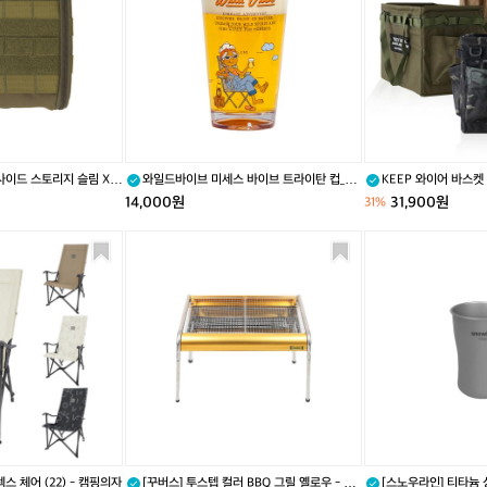
이
m
이
와
자
l)
브
이
켓
미
어
퍼
세
바
들
스
스
남
바
켓
성
이
브
사이드 스토리지 슬림 XS
와일드바이브 미세스 바이브 트라이탄 컵_Mr
KEEP 와이어 바스켓
트
s.Vibe Tritan Cup(473ml)
14,000원
31,900원
31%
라
이
[꾸
[스
탄
버
노
컵
스]
우
_
투
라
M
스
인]
r
텝
티
s.
컬
타
V
러
늄
i
B
싱
b
B
글
e
Q
월
T
그
맥
r
스 체어 (22) - 캠핑의자
[꾸버스] 투스텝 컬러 BBQ 그릴 옐로우 - 바
[스노우라인] 티타늄