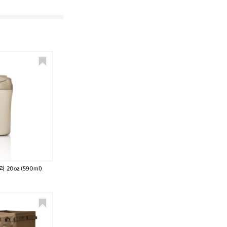
20oz (590ml)