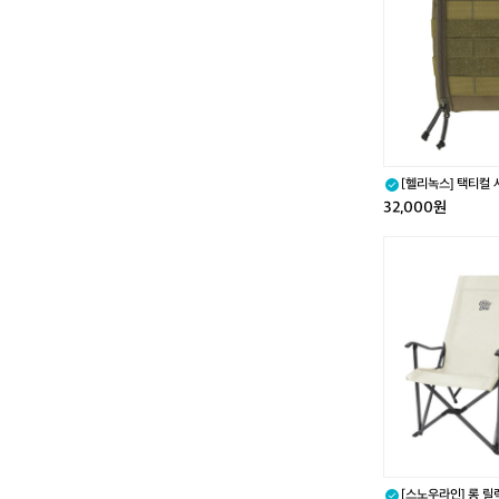
m
택
티
티
타
컬
늄
사
원
이
판
드
이
스
연
토
복
[헬리녹스] 택티컬 
리
웍
코요테탄
32,000원
지
슬
[스
림
노
X
우
S
라
코
인]
요
롱
테
릴
탄
렉
스
체
어
(2
[스노우라인] 롱 릴렉