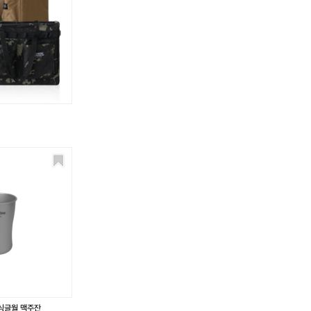
 싱글월 맥주잔