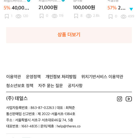
와일드바이브 W
청라동
박달2동
와일드바이브 W
p
p
7
b
l
c
d
와
와
M
S
d's Coffee Cup
체험
Wild's Coffee C
ildVibe
ildVibe
21,000원
100,000원
5%
40,000
57%
20,0
S
S
3
e
d
k
C
일
일
(200ml)
R
R
up (200ml*2)
원
00
e
e
m
C
T
0
119
e
8
2.8k
u
드
1
120
드
S
A
0
499
원
t
t
l)
u
r
r
p
커
커
팩
W
(4
(4
p
i
C
피
피
래
집
7
7
C
t
o
컵
컵
프
업
상품 더보기
3
3
o
a
a
2
_
트
블
m
m
a
n
s
세
M
일
랙
l
l
l
s
C
t
트
r.
일
상
x
x
t
u
e
_
W
체
의
2
2
e
p
r
M
i
험
e
e
r
(4
r.
l
a)
a)
7
W
d's
이용약관
운영정책
개인정보 처리방침
위치기반서비스 이용약관
3
i
C
청소년보호 정책
자주 묻는 질문
공지사항
m
l
o
l)
d's
f
C
(주) 데얼스
f
o
e
사업자등록번호 : 863-87-02263 | 대표 : 최혁준
f
e
통신판매업 신고번호 : 제 2022-서울서초-1384호
f
C
주소 : 서울특별시 서초구 서초대로46길 74, 5층
e
u
대표번호 : 1661-4835 | 문의/제휴 : help@theres.co
e
p
C
(2