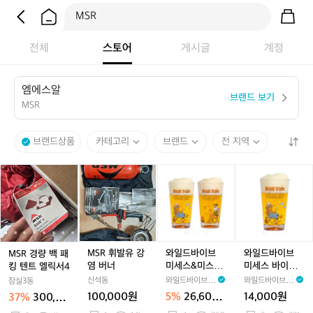
전체
스토어
게시글
계정
엠
에
스
알
브랜드 보기
MSR
브랜드상품
카테고리
브랜드
전 지역
M
M
M
M
와
M
와
와
S
S
S
S
일
S
일
일
R
R
R
R
드
R
드
드
경
경
휘
경
바
경
바
바
량
량
발
량
이
량
이
이
백
백
유
백
브
백
브
브
패
패
강
패
미
패
미
미
MSR 휘발유 강
와일드바이브
와일드바이브
MSR 경량 백 패
킹
킹
염
킹
세
킹
세
세
염 버너
미세스&미스터
미세스 바이브
킹 텐트 엘릭서4
텐
텐
버
텐
스
텐
스
스
트라이탄 컵 세
트라이탄 컵_Mr
신석동
와일드바이브 W
와일드바이브 W
잠실3동
트
트
너
트
&
트
&
바
트_Mrs.&Mr. Tr
s.Vibe Tritan C
ildVibe
ildVibe
100,000원
5%
26,600
14,000원
37%
300,00
엘
엘
엘
미
itan Cup Set
엘
미
이
up(473ml)
원
0원