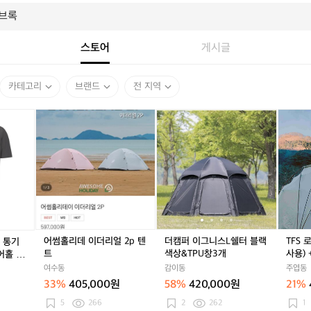
스토어
게시글
카테고리
브랜드
전 지역
어
더
더
T
썸
캠
캠
F
홀
퍼
퍼
S
리
이
이
로
데
그
그
보
이
니
니
텍
더
스
스
아
리
L
L
이
얼
쉘
쉘
보
2
터
터
리
어썸홀리데 이더리얼 2p 텐
더캠퍼 이그니스L쉘터 블랙
TFS 
 통기
p
블
블
(2
트
색상&TPU창3개
사용) +
어홀 티
텐
랙
랙
회
사이드
여수동
감이동
주엽동
트
색
색
사
스 화목
33%
405,000원
58%
420,000원
21%
상
상
용)
용
&
&
+
5
266
2
262
1