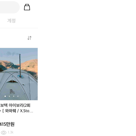
계정
더
T
더
T
캠
F
캠
F
퍼
S
퍼
S
이
로
이
로
그
보
그
보
니
텍
니
텍
스
아
스
아
L
이
L
이
쉘
보
쉘
보
터
리
터
리
로보텍 아이보리(2회
블
(2
블
(2
 [ 와와웨 / X.Stove
랙
회
랙
회
뷰 (캠핑용 스테인리
색
사
색
사
난로) 팝니다. 1회 사
415만원
상
용)
상
용)
&
+
&
+
1.3k