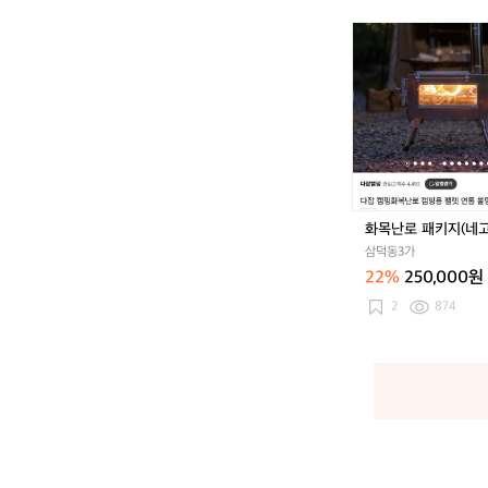
포
켓
화
에
목
어
난
홀
로
티
패
셔
키
츠
지
L
(네
B
고
-
가
화목난로 패키지(네
T
능)
S
삼덕동3가
A
22%
250,000원
G
2
874
-
5
0
4