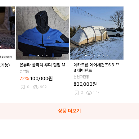
T
T
[
P
P
와
화
몬
화
몬
데
화
몬
데
U
U
와
목
츄
목
츄
카
목
츄
카
창
창
웨
난
라
난
라
트
난
라
트
3
3
/
로
폴
로
폴
론
로
폴
론
개
개
X.
패
라
패
라
에
패
라
에
S
키
텍
키
텍
어
키
텍
어
t
지
후
지
후
세
지
후
세
o
(네
디
(네
디
컨
(네
디
컨
v
고
집
고
집
즈
고
집
즈
e
가
업
가
업
6.
가
업
6.
몬츄라 폴라텍 후디 집업 M
데카트론 에어세컨즈6.3 F*
고가능)
사
능)
M
능)
M
3
능)
M
3
B 에어텐트
범박동
이
F
F
논현고잔동
드
72%
100,000원
*
*
뷰
800,000원
B
B
0
902
(캠
에
에
2
1.4k
핑
어
어
용
텐
텐
스
트
트
상품 더보기
테
인
리
스
화