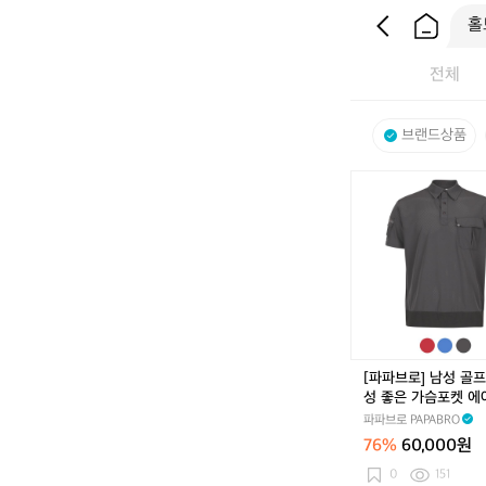
전체
브랜드상품
[파
파
브
로]
남
성
골
프
통
기
[파파브로] 남성 골프
성
성 좋은 가슴포켓 에
좋
셔츠 LB-TSAG-504
파파브로 PAPABRO
은
76%
60,000원
가
슴
0
151