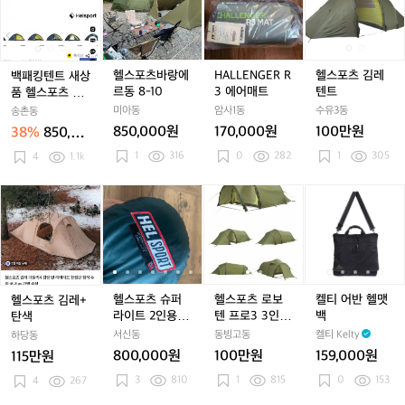
킹
킹
포
킹
L
+그
포
텐
텐
츠
텐
L
라
츠
트
트
바
트
E
운
김
새
새
랑
새
N
드
레
상
상
에
상
G
시
텐
헬스포츠바랑에
HALLENGER R
헬스포츠 김레
백패킹텐트 새상
품
품
르
품
E
트
트
르동 8-10
3 에어매트
텐트
품 헬스포츠 라
헬
헬
동
헬
R
+투
인스피엘 슈퍼라
미아동
암사1동
수유3동
송촌동
스
스
8
스
R
면
이트 3
850,000원
170,000원
100만원
38%
850,00
포
포
-
포
3
창
0원
1
316
0
282
1
305
츠
4
1.1k
츠
1
츠
에
+
라
라
0
라
어
루
인
인
인
매
피
헬
헬
헬
헬
헬
헬
헬
헬
헬
켈
스
스
스
트
나
스
스
스
스
스
스
스
스
스
티
피
피
피
캠
포
포
포
포
포
포
포
포
포
어
엘
엘
엘
핑
츠
츠
츠
츠
츠
츠
츠
츠
츠
반
슈
슈
슈
테
김
김
슈
김
슈
로
김
슈
로
헬
퍼
퍼
퍼
이
레
레
퍼
레
퍼
보
레
퍼
보
맷
라
라
라
블
+
+
라
+
라
텐
+
라
텐
백
헬스포츠 슈퍼
헬스포츠 로보
켈티 어반 헬맷
헬스포츠 김레+
이
이
이
탄
탄
이
탄
이
프
탄
이
프
라이트 2인용텐
텐 프로3 3인용
백
탄색
트
트
트
색
색
트
색
트
로
색
트
로
트
신품
서신동
동빙고동
켈티 Kelty
하당동
3
3
3
2
2
3
2
3
800,000원
100만원
159,000원
115만원
인
인
3
인
3
3
810
1
815
0
153
4
267
용
용
인
용
인
텐
텐
용
텐
용