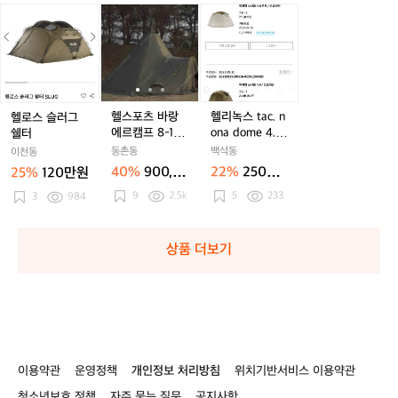
트
트
신
트
신
헬
헬
헬
헬
헬
헬
헬
품
품
로
로
스
스
리
스
리
스
스
포
포
녹
포
녹
슬
슬
츠
츠
스
츠
스
러
러
바
바
t
바
t
그
그
랑
랑
a
랑
a
쉘
쉘
에
에
c.
에
c.
헬스포츠 바랑
헬리녹스 tac. n
헬로스 슬러그
터
터
르
르
n
르
n
에르캠프 8-10
ona dome 4.0
쉘터
캠
캠
o
캠
o
판매
코요테탄 텐트
동촌동
백석동
이천동
프
프
n
프
n
40%
900,0
22%
250만
25%
120만원
8
8
a
8
a
00원
원
9
2.5k
5
233
3
984
-
-
d
-
d
1
1
o
1
o
0
0
m
0
m
판
판
e
판
e
상품 더보기
매
매
4.
매
4.
0
0
코
코
요
요
테
테
탄
탄
텐
텐
이용약관
운영정책
개인정보 처리방침
위치기반서비스 이용약관
트
트
청소년보호 정책
자주 묻는 질문
공지사항