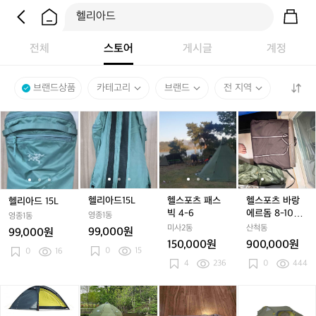
전체
스토어
게시글
계정
브랜드상품
카테고리
브랜드
전 지역
헬
헬
헬
헬
헬
헬
헬
헬
헬
리
리
리
리
리
스
리
스
스
아
아
아
아
아
포
아
포
포
드
드
드
드
드
츠
드
츠
츠
1
1
1
1
1
패
1
패
바
5
5
5
5
5
스
5
스
랑
L
L
L
L
L
빅
L
빅
에
헬리아드15L
헬스포츠 패스
헬스포츠 바랑
헬리아드 15L
4
4
르
빅 4-6
에르돔 8-10인
영종1동
영종1동
-
-
돔
용+그라운드시
미사2동
산척동
99,000원
99,000원
6
6
8
트+투면창+ 루
150,000원
900,000원
0
15
-
피나 캠핑 테이
0
16
4
236
블
0
444
1
0
백
백
헬
백
H
인
헬
패
패
스
패
A
용
스