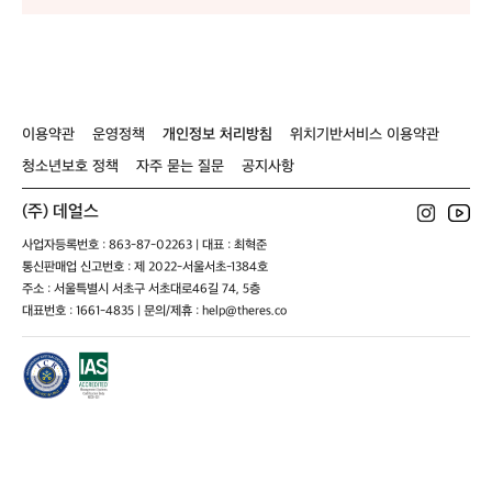
레
레
리
레
레
트
트
미
트
트
로
로
티
로
로
엑
엑
드
엑
엑
스
스
스
스
박
박
박
박
스
스
스
스
이용약관
운영정책
개인정보 처리방침
위치기반서비스 이용약관
블
블
블
블
청소년보호 정책
자주 묻는 질문
공지사항
랙
랙
랙
랙
알
알
알
알
(주) 데얼스
티
티
티
티
튜
튜
튜
튜
사업자등록번호 : 863-87-02263 | 대표 : 최혁준
드
드
드
드
통신판매업 신고번호 : 제 2022-서울서초-1384호
그
그
그
그
주소 : 서울특별시 서초구 서초대로46길 74, 5층
린
린
린
린
대표번호 : 1661-4835 | 문의/제휴 : help@theres.co
2
2
2
2
3
3
3
3
0
0
0
0