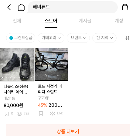
전체
스토어
게시글
계정
브랜드상품
카테고리
브랜드
전 지역
더
더
로
더
더
블
블
드
블
블
식
식
자
식
식
스
스
전
스
스
(정
(정
거
(정
(정
품)
품)
메
품)
품)
나
나
리
나
나
로드 자전거 메
더블식스(정품)
이
이
다
이
이
리다 스컬트라
나이키 에어조던
키
키
스
키
키
디스크 리미티
13 레트로 엑스
구포3동
대연4동
에
에
컬
에
에
드
박스블랙 알티튜
45%
200만
80,000원
어
어
트
어
어
드그린 230
원
1
1.6k
조
0
735
조
라
조
조
던
던
디
던
던
1
1
스
1
1
1
3
3
크
3
3
상품 더보기