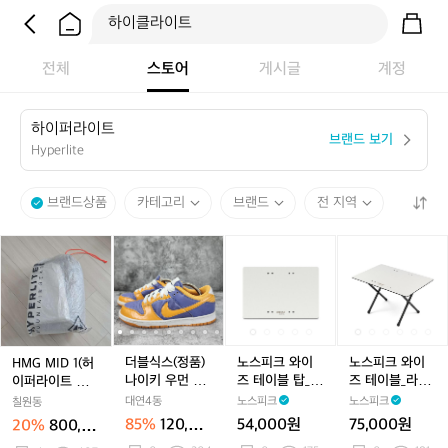
전체
스토어
게시글
계정
하
이
퍼
라
이
트
브랜드 보기
Hyperlite
브랜드상품
카테고리
브랜드
전 지역
H
더
더
노
더
노
노
M
블
블
스
블
스
스
G
식
식
피
식
피
피
M
스
스
크
스
크
크
I
(정
(정
와
(정
와
와
D
품)
품)
이
품)
이
이
1
나
나
즈
나
즈
즈
더블식스(정품)
노스피크 와이
노스피크 와이
HMG MID 1(허
(허
이
이
테
이
테
테
나이키 우먼 덩
즈 테이블 탑_라
즈 테이블_라이
이퍼라이트 마운
이
키
키
이
키
이
이
크로우 미드 퍼
이트그레이
트그레이
틴기어 미드 원)
대연4동
노스피크
노스피크
칠원동
퍼
우
우
블
우
블
블
플 라이트멜론 2
85%
120,00
54,000원
75,000원
20%
800,00
라
먼
45
먼
탑
먼
탑
_
0원
0원