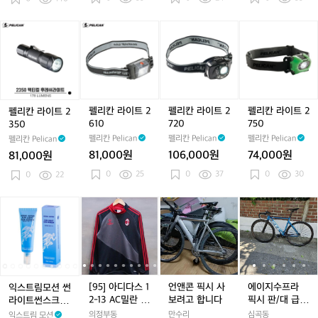
5
5
5
6
6
6
펠
펠
펠
펠
리
리
리
리
칸
칸
칸
칸
라
라
라
라
이
이
이
이
트
트
트
트
2
2
2
2
펠리칸 라이트 2
펠리칸 라이트 2
펠리칸 라이트 2
펠리칸 라이트 2
3
6
7
7
610
720
750
350
5
1
2
5
펠리칸 Pelican
펠리칸 Pelican
펠리칸 Pelican
펠리칸 Pelican
0
0
0
0
81,000원
106,000원
74,000원
81,000원
0
25
0
37
0
30
0
22
익
익
[9
익
[9
언
익
[9
에
[
스
스
5]
스
5]
앤
스
5]
이
5
트
트
아
트
아
콘
트
아
지
림
림
디
림
디
픽
림
디
수
모
모
다
모
다
시
모
다
프
션
션
스
션
스
사
션
스
라
썬
썬
1
썬
1
보
썬
1
픽
1
[95] 아디다스 1
언앤콘 픽시 사
에이지수프라
익스트림모션 썬
라
라
2
라
2
려
라
2
시
2-13 AC밀란 U
보려고 합니다
픽시 판/대 급처
라이트썬스크린
이
이
-
이
-
고
이
-
판/
-
CL 트레이닝 탑
제시 ㄱㄴ
레저스포츠 런닝
의정부동
만수리
심곡동
익스트림 모션