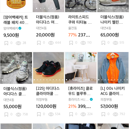
커]
(정
(정
피
(정
피
(정
트
품)
품)
드
품)
드
품)
래
아
아
쿠
아
쿠
나
더블식스(정품)
라이트스피드
더블식스(정품)
[암어백패커] 트
블
디
디
와
디
와
이
아디다스 여성
쿠와 티타늄 MT
나이키 첼린져
래블 패치 40개
패
다
다
티
다
티
키
크리마라이트
B 자전거
OG 라이트본 오
국 여행자
대연4동
율전동
대연4동
암어백패커
치
스
스
타
스
타
첼
레깅스 호칭85
렌지 295
20,000원
77%
237만
65,000원
9,500원
4
여
여
늄
여
늄
린
원
0
444
0
110
0
515
0
0
28
성
성
M
성
M
져
개
크
크
T
크
T
O
국
리
리
B
리
B
G
더
더
[2
더
[2
[휴
더
[2
[휴
[L]
[
여
마
마
자
마
자
라
블
블
2
블
2
라
블
2
라
0
행
라
라
전
라
전
이
식
식
5]
식
5]
이
식
5]
이
0
5
자
이
이
거
이
거
트
스
스
아
스
아
즈]
스
아
즈]
s
트
트
트
본
(정
(정
디
(정
디
클
(정
디
클
나
레
레
레
오
품)
품)
다
품)
다
로
품)
다
로
이
깅
깅
깅
렌
아
아
스
아
스
우
아
스
우
키
[225] 아디다스
[휴라이즈] 클로
[L] 00s 나이키
더블식스(정품)
스
스
스
지
디
디
클
디
클
드
디
클
드
A
클라이마쿨 시
우드 블루투스
ACG 클라이마
아디다스 클라이
호
호
호
2
다
다
라
다
라
블
다
라
블
C
덕션 러닝 슈즈
협탁 테이블 블
핏 바람막이 자
마쿨 벤토 230
의정부동
휴라이즈 HURI
의정부동
대연4동
칭
칭
칭
9
스
스
이
스
이
루
스
이
루
G
루투스 스피커
켓
Z
120,000원
21%
399,00
57,000원
55,000원
8
8
8
5
클
클
마
클
마
투
클
마
투
클
0원
5
0
534
5
0
224
5
0
792
라
0
758
라
쿨
라
쿨
스
라
쿨
스
라
이
이
시
이
시
협
이
시
협
이
마
마
덕
마
덕
탁
마
덕
탁
마
[2
[2
[미
[2
[미
크
[2
[미
크
카
[