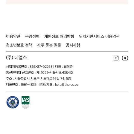
T
T
T
R
R
R
O
O
O
M
M
M
A
A
A
X
X
X
H
H
H
이용약관
운영정책
개인정보 처리방침
위치기반서비스 이용약관
L
L
L
청소년보호 정책
자주 묻는 질문
공지사항
1
1
1
(주) 데얼스
사업자등록번호 : 863-87-02263 | 대표 : 최혁준
통신판매업 신고번호 : 제 2022-서울서초-1384호
주소 : 서울특별시 서초구 서초대로46길 74, 5층
대표번호 : 1661-4835 | 문의/제휴 : help@theres.co