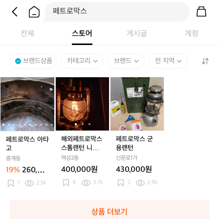
전체
스토어
게시글
계정
브랜드상품
카테고리
브랜드
전 지역
페
페
해
페
해
페
페
해
트
트
외
트
외
트
트
외
로
로
페
로
페
로
로
페
막
막
트
막
트
막
막
트
스
스
로
스
로
스
스
로
아
아
막
아
막
군
아
막
타
타
스
타
스
용
타
스
해외페트로막스
페트로막스 군
페트로막스 아타
고
고
스
고
스
랜
고
스
스톰랜턴 니켈
용랜턴
고
톰
톰
턴
톰
PETROMAX H
역삼2동
신문로1가
중계동
랜
랜
랜
L1
400,000원
430,000원
19%
260,00
턴
턴
턴
0원
6
3.7k
2
2.9k
1
2.5k
니
니
니
켈
켈
켈
P
P
P
E
E
E
상품 더보기