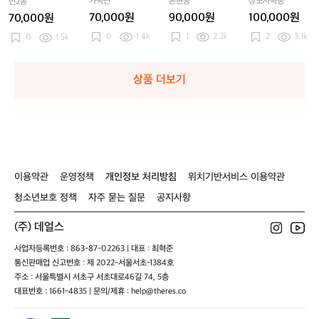
가곡면
논현동
상모사곡동
번2동
백
70,000원
90,000원
100,000원
70,000원
팩
0
1.4k
1
2.2k
2
3.1k
0
1.5k
2
6
L
상품 더보기
이용약관
운영정책
개인정보 처리방침
위치기반서비스 이용약관
청소년보호 정책
자주 묻는 질문
공지사항
(주) 데얼스
사업자등록번호 : 863-87-02263 | 대표 : 최혁준
통신판매업 신고번호 : 제 2022-서울서초-1384호
주소 : 서울특별시 서초구 서초대로46길 74, 5층
대표번호 : 1661-4835 | 문의/제휴 : help@theres.co