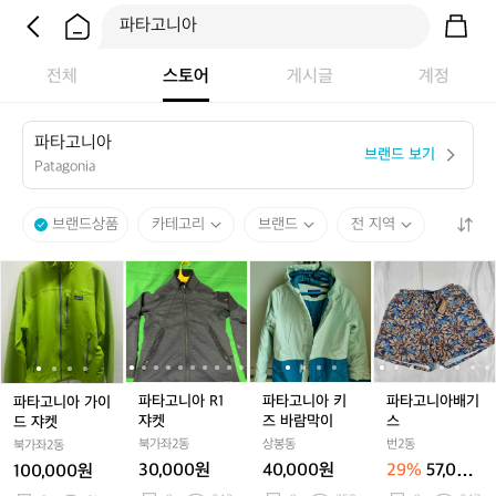
전체
스토어
게시글
계정
파
타
고
니
아
브랜드 보기
Patagonia
브랜드상품
카테고리
브랜드
전 지역
파
파
파
파
파
파
파
파
파
파
타
타
타
타
타
타
타
타
타
타
고
고
고
고
고
고
고
고
고
고
니
니
니
니
니
니
니
니
니
니
아
아
아
아
아
아
아
아
아
아
가
가
R
가
R
키
가
R
키
배
이
이
1
이
1
즈
이
1
즈
기
1
파타고니아 R1
파타고니아 키
파타고니아배기
파타고니아 가이
드
드
쟈
드
쟈
바
드
쟈
바
스
쟈켓
즈 바람막이
스
드 쟈켓
쟈
쟈
켓
쟈
켓
람
쟈
켓
람
북가좌2동
상봉동
번2동
북가좌2동
켓
켓
켓
막
켓
막
30,000원
40,000원
29%
57,000
100,000원
이
이
원