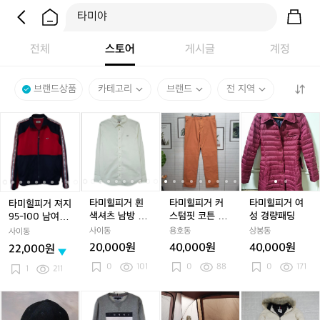
전체
스토어
게시글
계정
브랜드상품
카테고리
브랜드
전 지역
타
타
타
타
타
타
타
타
타
타
미
미
미
미
미
미
미
미
미
미
힐
힐
힐
힐
힐
힐
힐
힐
힐
힐
피
피
피
피
피
피
피
피
피
피
거
거
거
거
거
거
거
거
거
거
져
져
흰
져
흰
커
져
흰
커
여
지
지
색
지
색
스
지
색
스
성
타미힐피거 흰
타미힐피거 커
타미힐피거 여
타미힐피거 져지
9
9
셔
9
셔
텀
9
셔
텀
경
색셔츠 남방 95
스텀핏 코튼 팬
성 경량패딩
95-100 남여 트
5
5
츠
5
츠
핏
5
츠
핏
량
-100
츠 바지 36사이
랙탑저지
사이동
용호동
상봉동
사이동
-
-
남
-
남
코
-
남
코
패
-
즈 새상품
20,000원
40,000원
40,000원
22,000원
1
1
방
1
방
튼
1
방
튼
딩
1
0
101
0
88
0
171
0
0
9
0
9
팬
0
9
팬
1
211
0
0
5
0
5
츠
0
5
츠
남
남
-
남
-
바
남
-
바
-
타
타
[무
타
[무
타
타
[무
타
여
여
1
여
1
지
여
1
지
1
미
미
료
미
료
미
미
료
미