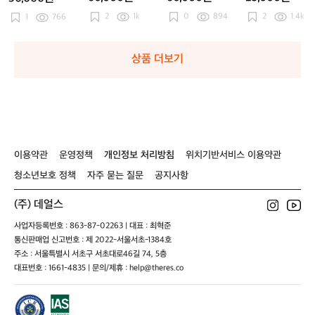
2
2
0
2
0
2
0
2
1k
0
894
2
1.4k
1
766
5
5
5
상품 더보기
이용약관
운영정책
개인정보 처리방침
위치기반서비스 이용약관
청소년보호 정책
자주 묻는 질문
공지사항
(주) 데얼스
사업자등록번호 : 863-87-02263 | 대표 : 최혁준
통신판매업 신고번호 : 제 2022-서울서초-1384호
주소 : 서울특별시 서초구 서초대로46길 74, 5층
대표번호 : 1661-4835 | 문의/제휴 : help@theres.co