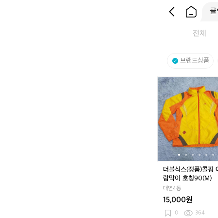
전체
브랜드상품
더
블
식
스
(정
품)
콜
핑
여
성
더블식스(정품)콜핑 
바
람막이 호칭90(M)
람
대연4동
막
15,000원
이
호
0
364