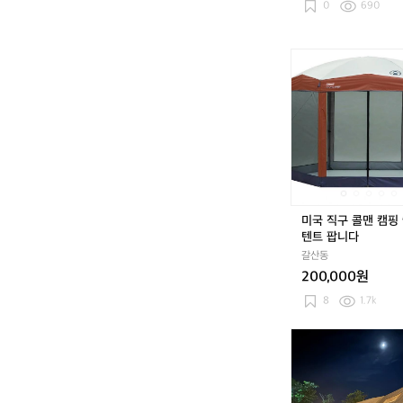
0
690
미
국
직
구
콜
맨
캠
핑
쉘
터
미국 직구 콜맨 캠핑
텐
텐트 팝니다
트
갈산동
팝
200,000원
니
다
8
1.7k
포
레
니
아