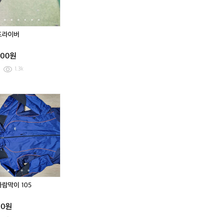
고
성
핑
고
성
핑
패
마
골
패
마
골
턴
혼
프
턴
혼
프
남
방
방
남
방
방
드라이버
성
카
풍
성
카
풍
카
라
니
카
라
니
000원
라
반
트
라
반
트
반
팔
패
반
팔
패
1.3k
팔
티
딩
팔
티
딩
티
셔
점
티
셔
점
셔
츠
퍼
셔
츠
퍼
알
콜
알
콜
츠
츠
핑
핑
핑
핑
테
바
테
바
이
람
이
람
블
막
블
막
이
이
1
1
0
0
5
5
바람막이 105
00원