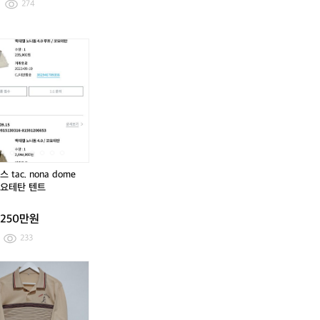
274
온
미
아
헬
온
아
헬
핑
국
버
리
핑
버
리
우
직
오
녹
우
오
녹
드
구
발
스
드
발
스
행
콜
5
t
행
5
t
어
맨
블
a
어
블
a
캠
랙
c.
랙
c.
핑
텐
n
텐
n
쉘
트
o
트
o
터
(새
n
(새
n
 tac. nona dome
텐
상
a
상
a
코요테탄 텐트
트
품)
d
품)
d
팝
o
o
250만원
니
m
m
다
e
e
233
4.
4.
0
0
쿨
포
유
핑
포
핑
코
코
핑
레
나
골
레
골
요
요
바
니
캠
프
니
프
테
테
람
아
핑-
의
아
의
탄
탄