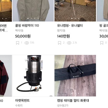
올
막
올
막
유
올
막
유
류
텐
리
이
리
이
나
리
이
나
1
트
노
1
노
1
쉘
노
1
쉘
0
스
1
스
1
터
스
1
터
0
에
0
에
0
에
0
어
어
어
쿨핑 바람막이 110
유나캠핑- 유나쉘터
핑 골프
에어텐
텐
텐
텐
 악세사
백석1동
명지1동
백석1동
트
트
트
50,000원
140만원
30,
+
+
+
포
포
포
1
516
2
2.1k
0
레
레
레
니
니
니
아
아
아
쿨
아
쿨
아
캠
쿨
아
캠
각
각
각
핑
랫
핑
랫
핑
핑
랫
핑
종
종
종
바
목
바
목
테
바
목
테
악
악
악
람
텐
람
텐
이
람
텐
이
세
세
세
막
트
막
트
블
막
트
블
사
사
사
이
이
멀
이
멀
리
리
리
9
9
티
9
티
+
+
+
5
5
화
5
화
구
구
구
~
~
롯
~
롯
성
성
성
1
1
대
1
대
아랫목텐트
캠핑 테이블 멀티 화롯대
00
품
품
품
0
0
0
수회리
성수동2가
0
0
0