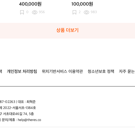
400,000원
100,000원
0
956
2
983
상품 더보기
책
개인정보 처리방침
위치기반서비스 이용약관
청소년보호 정책
자주 묻는
7-02263 | 대표 : 최혁준
 2022-서울서초-1384호
 서초대로46길 74, 5층
| 문의/제휴 : help@theres.co