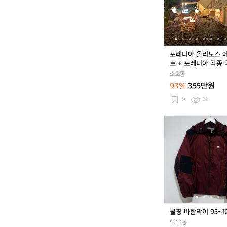
올
리
노
스
에
어
포레니아 올리노스 
텐
트 + 포레니아 각종
트
리 + 구성품
소호동
+
93%
355만원
포
레
9
3k
니
아
쿨
각
핑
종
바
악
람
세
막
사
이
리
9
+
5
구
~
성
1
쿨핑 바람막이 95~1
품
0
백석1동
0