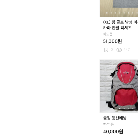
성
마
혼
방
(XL) 핑 골프 남성 
카
카라 반팔 티셔츠
라
화도읍
반
51,000원
팔
티
0
447
셔
츠
쿨
핑
등
산
배
낭
쿨핑 등산배낭
백석1동
40,000원