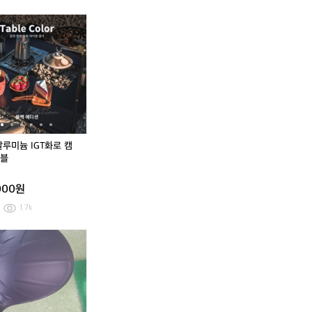
(1
칭
점
칭
점
6
9
퍼
9
퍼
쿨
[1
알
쿨
[1
알
0)
0
0
핑
0
핑
핑
0
핑
(M)
(M)
등
0]
알
등
0]
알
산
P
루
산
P
루
화
I
미
화
I
미
2
N
늄
2
N
늄
4
G
I
4
G
I
5
핑
G
5
핑
G
올
T
올
T
드
화
드
화
알루미늄 IGT화로 캠
스
로
스
로
블
쿨
캠
쿨
캠
라
핑
라
핑
000원
이
테
이
테
너
이
너
이
1.7k
블
블
블
블
루
루
(X
(X
[9
뉴
(X
(X
[9
뉴
종
종
L)
L)
5]
핑
L)
L)
5]
핑
점
점
핑
핑
P
드
핑
핑
P
드
퍼
퍼
골
골
I
라
골
골
I
라
프
프
N
이
프
프
N
이
로
남
G
버
로
남
G
버