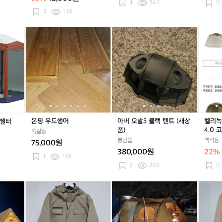
라
4
540
0
운
3
1.6k
즈
캠
미
온
미
온
아
미
온
아
헬
핑
국
핑
국
핑
버
국
핑
버
리
캐
직
우
직
우
오
직
우
오
녹
스
구
드
구
드
발
구
드
발
스
터
콜
행
콜
행
5
콜
행
5
t
이
맨
어
맨
어
블
맨
어
블
a
동
캠
캠
랙
캠
랙
c.
식
핑
핑
텐
핑
텐
n
카
쉘
쉘
트
쉘
트
o
고
터
터
(새
터
(새
n
온핑 우드행어
아버 오발5 블랙 텐트 (새상
헬리녹스
 쉘터
박
텐
텐
상
텐
상
a
품)
4.0 
옥길동
스
트
트
품)
트
품)
d
봉담읍
백석동
원
75,000원
팝
팝
팝
o
목
380,000원
22%
니
니
니
m
1
1.6k
M
다
다
다
e
2
202
5
D
4.
F
0
포
쿨
포
쿨
유
포
쿨
유
핑
우
코
레
핑
레
핑
나
레
핑
나
골
드
요
니
바
니
바
캠
니
바
캠
프
상
테
아
람
아
람
핑-
아
람
핑-
의
판
탄