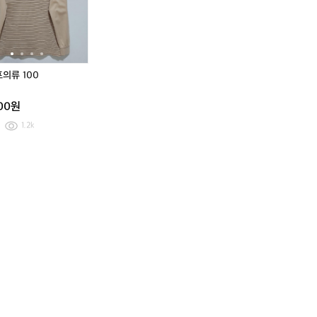
막
올
유
류
올
류
텐
텐
이
리
나
1
리
1
트
트
1
노
쉘
0
노
0
1
스
터
0
스
0
0
에
에
어
어
의류 100
텐
텐
트
트
000원
+
+
포
포
1.2k
레
레
니
니
아
아
캠
각
각
핑
종
종
테
악
악
이
세
세
블
사
사
멀
리
리
티
+
+
화
구
구
롯
성
성
대
품
품