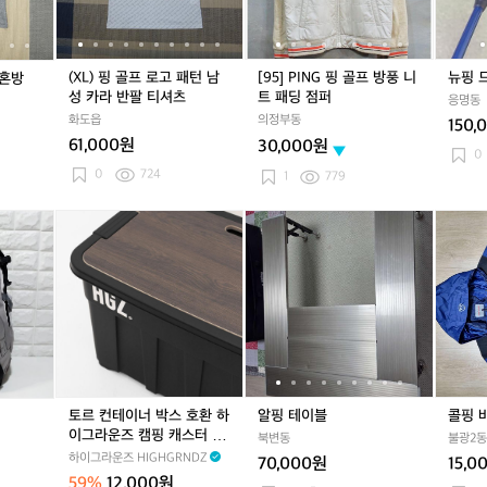
성
고
성
고
핑
성
고
핑
마
패
마
패
골
마
패
골
혼
턴
혼
턴
프
혼
턴
프
방
남
방
남
방
방
남
방
(XL) 핑 골프 로고 패턴 남
[95] PING 핑 골프 방풍 니
뉴핑 
마혼방
카
성
카
성
풍
카
성
풍
성 카라 반팔 티셔츠
트 패딩 점퍼
응명동
라
카
라
카
니
라
카
니
화도읍
의정부동
150,
반
라
반
라
트
반
라
트
61,000원
30,000원
팔
반
팔
반
패
팔
반
패
0
티
팔
티
팔
딩
티
팔
딩
0
724
1
779
셔
티
셔
티
점
셔
티
점
츠
셔
츠
셔
퍼
츠
셔
퍼
쿨
토
쿨
알
쿨
알
콜
츠
츠
츠
핑
르
핑
핑
핑
핑
핑
등
컨
등
테
등
테
바
산
테
산
이
산
이
람
배
이
배
블
배
블
막
낭
너
낭
낭
이
박
1
스
0
호
5
환
토르 컨테이너 박스 호환 하
알핑 테이블
콜핑 
하
이그라운즈 캠핑 캐스터 이
북변동
불광2동
이
동식 카고 박스 원목 MDF
하이그라운즈 HIGHGRNDZ
70,000원
15,0
그
우드 상판
59%
12,000원