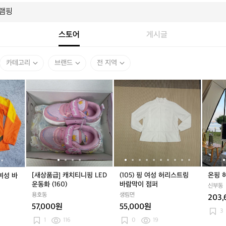
스토어
게시글
카테고리
브랜드
전 지역
더
[새
더
[새
(1
더
[새
(1
온
블
상
블
상
0
블
상
0
핑
식
품
식
품
5)
식
품
5)
허
스
급]
스
급]
핑
스
급]
핑
그
(정
캐
(정
캐
여
(정
캐
여
테
품)
치
품)
치
성
품)
치
성
이
콜
티
콜
티
허
콜
티
허
블
핑
니
핑
니
리
핑
니
리
쉘
여
핑
여
핑
스
여
핑
스
프
성
L
성
L
트
성
L
트
[새상품급] 캐치티니핑 LED
(105) 핑 여성 허리스트링
온핑 
여성 바
바
E
바
E
링
바
E
링
운동화 (160)
바람막이 점퍼
신부동
람
D
람
D
바
람
D
바
용호동
생림면
203,
막
운
막
운
람
막
운
람
57,000원
55,000원
이
동
이
동
막
이
동
막
3
호
화
호
화
이
호
화
이
1
116
0
19