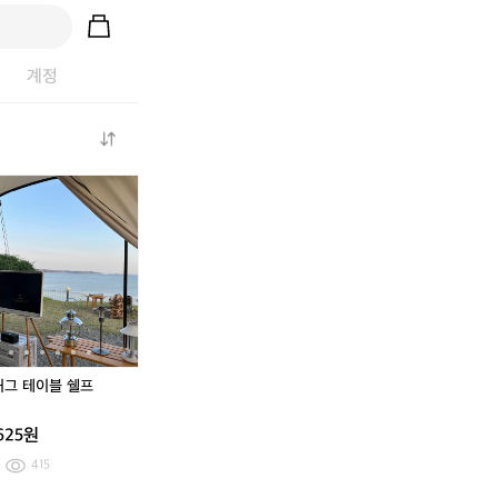
계정
[새
더
(1
온
더
(1
온
상
블
0
핑
블
0
핑
품
식
5)
허
식
5)
허
급]
스
핑
그
스
핑
그
캐
(정
여
테
(정
여
테
치
품)
성
이
품)
성
이
티
콜
허
블
콜
허
블
니
핑
리
쉘
핑
리
쉘
핑
여
스
프
여
스
프
L
성
트
성
트
허그 테이블 쉘프
E
바
링
바
링
D
람
바
람
바
625원
운
막
람
막
람
동
이
막
이
막
415
화
호
이
호
이