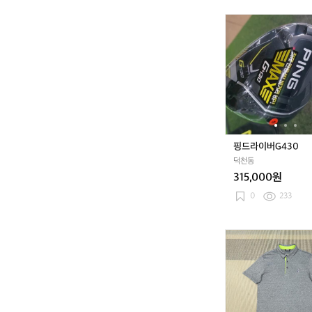
칭
9
핑
0
드
(M)
라
이
버
G
4
3
0
핑드라이버G430
덕천동
315,000원
0
233
(X
L)
핑
골
프
남