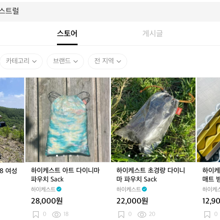
스토어
게시글
카테고리
브랜드
전 지역
하
하
하
하
하
하
이
이
이
이
이
이
케
케
케
케
케
케
스
스
스
스
스
스
트
트
트
트
트
트
아
아
초
아
초
1
트
트
경
트
경
인
다
다
량
다
량
용
이
이
다
이
다
등
니
니
이
니
이
산
하이케스트 아트 다이니마
하이케스트 초경량 다이니
하이케
8 여성
마
마
니
마
니
발
파우치 Sack
마 파우치 Sack
매트 
파
파
마
파
마
포
하이케스트
하이케스트
하이케
우
우
파
우
파
매
28,000원
22,000원
12,9
치
치
우
치
우
트
S
S
치
S
치
방
0
18
0
20
0