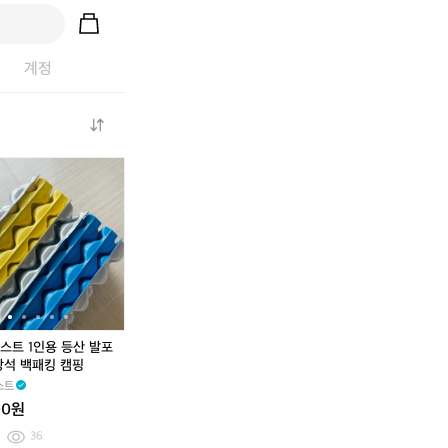
계정
하
하
하
하
하
이
이
이
이
이
케
케
케
케
케
스
스
스
스
스
트
트
트
트
트
아
초
1
초
1
트
경
인
경
인
다
량
용
량
용
이
다
등
다
등
니
이
산
이
산
스트 1인용 등산 발포
마
니
발
니
발
방석 백패킹 캠핑
파
마
포
마
포
스트
우
파
매
파
매
00원
치
우
트
우
트
S
치
방
치
방
36