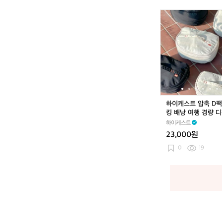
하
이
케
스
트
압
축
D
팩
백
하이케스트 압축 D팩
패
킹 배낭 여행 경량 디
킹
축파우치 S
하이케스트
배
23,000원
낭
여
0
19
행
경
량
디
팩
압
축
파