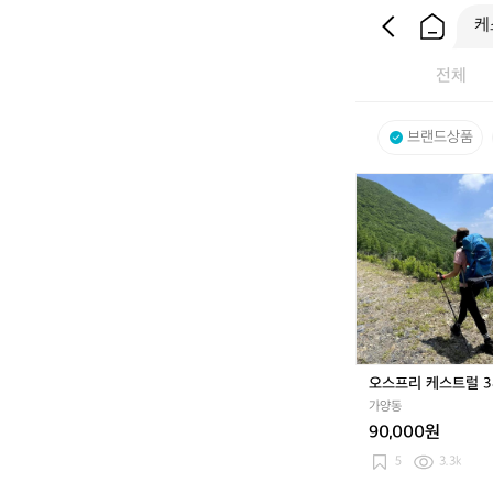
전체
브랜드상품
오
스
프
리
케
스
트
럴
3
8
오스프리 케스트럴 3
여
가양동
성
90,000원
5
3.3k