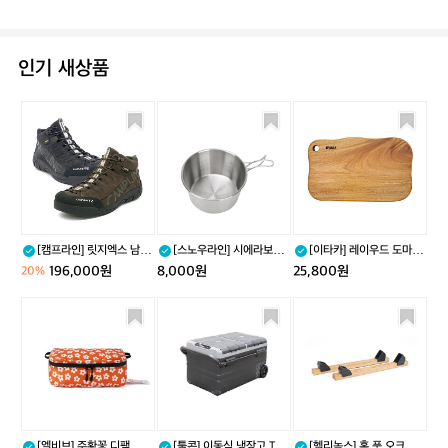
인기 새상품
[캠
[스
[이
프
노
타
라
우
카]
인]
라
레
릿
인]
이
지
시
우
엑
에
드
스
라
도
[캠프라인] 릿지엑스 남녀
[스노우라인] 시에라보울
[이타카] 레이우드 도마 웨
남
보
마
공용
300
이브 L
196,000원
8,000원
25,800원
20%
녀
울
웨
공
3
이
[엘
[툴
[헬
용
0
브
비
콘]
리
0
L
브]
이
녹
주
동
스]
황
식
홈
꽃
냉
풋
디
장
오
팩
고
크
[엘비브] 주황꽃 디팩 미디
[툴콘] 이동식 냉장고 TF-
[헬리녹스] 홈 풋 오크