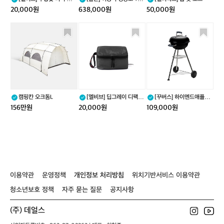
미
T
엄 파우치
75
20,000원
638,000원
50,000원
디
F
엄
-
캠
[엘
[꾸
파
7
핑
비
버
우
5
칸
브]
스]
치
오
딥
하
크
그
이
돔
레
엔
L
이
드
디
애
캠핑칸 오크돔L
[엘비브] 딥그레이 디팩 스
[꾸버스] 하이엔드애플43
팩
플
몰 파우치
- 바베큐그릴/캠핑그릴
156만원
20,000원
109,000원
스
4
몰
3
파
-
우
바
치
베
큐
그
이용약관
운영정책
개인정보 처리방침
위치기반서비스 이용약관
릴/
캠
청소년보호 정책
자주 묻는 질문
공지사항
핑
그
(주) 데얼스
릴