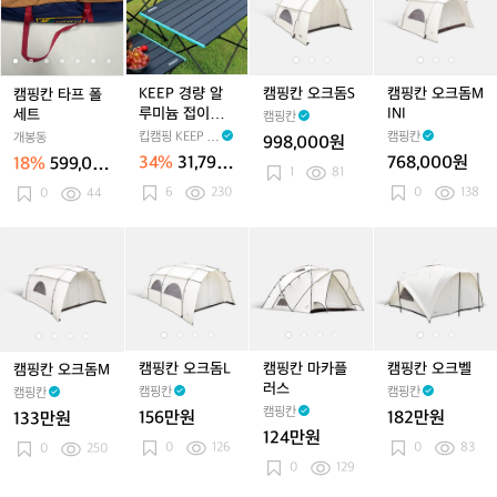
화
화
화
~
화
~
칸
칸
E
칸
칸
칸
칸
칸
로
로
로
3
로
3
타
타
P
타
오
타
오
오
대
대
대
인
대
인
프
프
경
프
크
프
크
크
이
이
이
용
이
용
폴
폴
량
폴
돔
폴
돔
돔
중
중
중
쉘
중
쉘
세
세
알
세
S
세
S
M
KEEP 경량 알
캠핑칸 오크돔S
캠핑칸 오크돔M
캠핑칸 타프 폴
연
연
연
터)
연
터)
트
트
루
트
트
I
루미늄 접이식
INI
세트
캠핑칸
소
소
소
소
미
N
폴딩 캠핑 롤 테
킵캠핑 KEEP C
캠핑칸
개봉동
998,000원
그
그
그
그
늄
I
이블
AMPING
34%
31,790
768,000원
18%
599,00
릴
릴
릴
릴
접
1
81
원
0원
6
230
0
138
0
44
이
식
폴
캠
캠
캠
캠
캠
캠
캠
캠
캠
캠
딩
핑
핑
핑
핑
핑
핑
핑
핑
핑
핑
캠
칸
칸
칸
칸
칸
칸
칸
칸
칸
칸
핑
오
오
오
오
오
마
오
오
마
오
롤
크
크
크
크
크
카
크
크
카
크
테
돔
돔
돔
돔
돔
플
돔
돔
플
벨
이
M
M
L
M
L
러
M
L
러
캠핑칸 오크돔L
캠핑칸 마카플
캠핑칸 오크벨
캠핑칸 오크돔M
블
스
스
러스
캠핑칸
캠핑칸
캠핑칸
캠핑칸
156만원
182만원
133만원
124만원
0
126
0
83
0
250
0
129