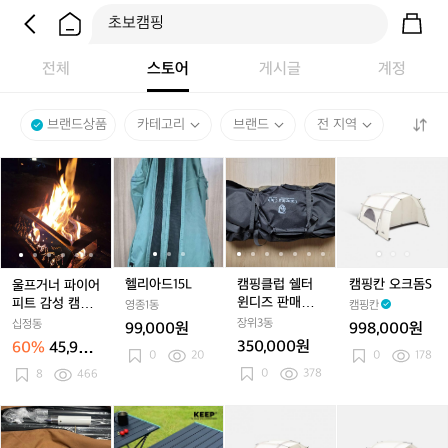
전체
스토어
게시글
계정
브랜드상품
카테고리
브랜드
전 지역
울
울
헬
울
헬
캠
울
헬
캠
캠
프
프
리
프
리
핑
프
리
핑
핑
거
거
아
거
아
클
거
아
클
칸
너
너
드
너
드
럽
너
드
럽
오
파
파
1
파
1
쉘
파
1
쉘
크
이
이
5
이
5
터
이
5
터
돔
어
어
L
어
L
윈
어
L
윈
S
헬리아드15L
캠핑클럽 쉘터
캠핑칸 오크돔S
울프거너 파이어
피
피
피
디
피
디
윈디즈 판매합
피트 감성 캠핑
영종1동
캠핑칸
트
트
트
즈
트
즈
니다. (2~3인용
불멍 화로대 이
장위3동
십정동
99,000원
998,000원
감
감
감
판
감
판
쉘터)
중연소 그릴
350,000원
60%
45,900
성
성
0
20
성
매
성
매
0
178
원
0
378
캠
8
466
캠
캠
합
캠
합
핑
핑
핑
니
핑
니
불
불
불
다.
불
다.
캠
캠
K
캠
캠
캠
캠
캠
멍
멍
멍
(2
멍
(2
핑
핑
E
핑
핑
핑
핑
핑