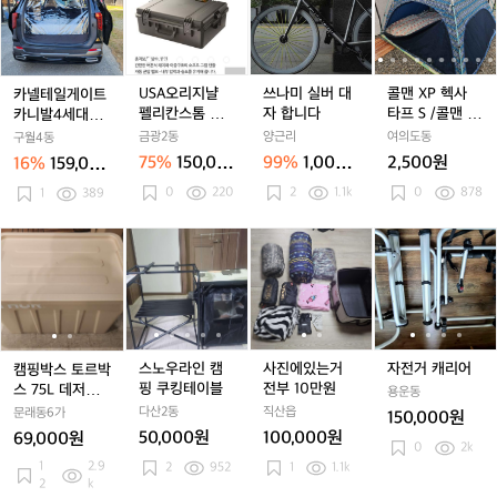
갈
갈
테
A
A
미
A
X
게
게
일
오
오
실
오
P
요
요
게
리
리
버
리
헥
원
원
이
지
지
대
지
사
래
래
트
냘
냘
자
냘
타
USA오리지냘
쓰나미 실버 대
콜맨 XP 헥사
카넬테일게이트
중
중
카
펠
펠
합
펠
프
펠리칸스톰 라
자 합니다
타프 S /콜맨 디
카니발4세대~전
고
고
니
리
리
니
리
S
지 하드케이스
럭스 /발포매트/
용
금광2동
양근리
여의도동
구월4동
에
에
발
칸
칸
다
칸
/
미니쉘프 / 강아
75%
150,00
99%
1,004
2,500원
16%
159,000
서
서
4
스
스
스
콜
지 대형 울타리
0원
원
원
1
1
0
220
2
1.1k
/ 멀티 상판(양
0
878
세
1
389
톰
톰
톰
맨
문형 폴딩박스
0
0
대
라
라
라
디
전용) / 신일 제
만
만
~
지
지
지
럭
캠
캠
스
스
사
스
사
자
빙기 / 좌식 폴
원
원
전
하
하
하
스
핑
핑
노
노
진
노
진
전
딩의자 / 간이바
이
이
용
드
드
드
/
박
박
우
우
에
우
에
거
비큐의자 / 1인
었
었
케
케
케
발
스
스
라
라
있
라
있
캐
용 발포매트/ 파
는
는
이
이
이
포
토
토
인
인
는
인
는
리
크론돗자리/롤
데
데
스
스
스
매
르
르
캠
캠
거
캠
거
어
테이
5
5
트/
박
박
핑
핑
전
핑
전
스노우라인 캠
사진에있는거
자전거 캐리어
캠핑박스 토르박
0%
0%
미
스
스
쿠
쿠
부
쿠
부
핑 쿠킹테이블
전부 10만원
스 75L 데저트
용운동
할
할
니
7
7
킹
킹
1
킹
1
탄
다산2동
직산읍
문래동6가
150,000원
인
인
쉘
5
5
테
테
0
테
0
50,000원
100,000원
69,000원
합
합
프
L
L
이
이
만
이
만
0
2k
니
1
2.9
니
2
952
1
1.1k
/
데
데
블
블
원
블
원
2
k
다
다
강
저
저