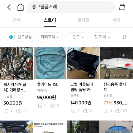
전체
스토어
게시글
계정
브랜드상품
카테고리
브랜드
전 지역
픽
픽
헬
헬
코
헬
캠
시
시
리
리
멧
리
핑
자
자
아
아
아
아
용
전
전
드
드
웃
드
품
거
거
1
1
도
1
풀
(급
(급
5
5
어
5
세
처)
처)
L
L
캠
L
트
헬리아드 15L
코멧 아웃도어
캠핑용품 풀세
픽시자전거(급
거
거
핑
캠핑 폴딩 카트
트
처) 거래장소까
영종1동
래
래
폴
웨건
지 제가갈게요
영문리
청라동
오금동
99,000원
장
장
딩
원래 중고에서 1
140,000원
77%
980,00
50,000원
소
소
0
14
카
0만원이었는데
0원
0
2k
1
166
까
50%할인합니다
4
759
까
트
지
지
웨
제
제
건
카
U
U
쓰
U
콜
가
가
넬
S
S
나
S
맨