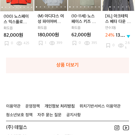
J
J
(화
J
(화
J
(화
J
스
스
스
스
스
1
스
스
1
테
3
3
이
3
이
3
이
페
페
여
페
여
세)
페
여
세)
릭
B
B
트/
B
트/
B
트/
이
이
성
이
성
노
이
성
노
스
(M) 아디다스 여
(10-11세) 노스
[XL] 아크테릭
(100) 노스페이
G
G
1
G
1
G
1
1
스
스
파
스
파
스
스
파
스
베
성 파이어버드
페이스 키즈 트
스 베타 다운 인
스 익스플로링
0
0
7
0
7
0
7
익
익
이
익
이
페
익
이
페
타
트랙탑 E16494
리클라이메이트
슐레이티드 패
푸모리 익스페디
화도읍
화도읍
연수3동
화도읍
7
7
5
7
5
7
5
스
스
어
스
어
이
스
어
이
다
딩 블랙
션
180,000원
62,000원
82,000원
24%
130
~
~
~
플
플
버
플
버
스
플
버
스
운
만원
1
1
399
1
0
395
1
2.6
1
로
0
425
로
드
로
드
키
로
드
키
인
0
k
8
8
8
링
링
트
링
트
즈
링
트
즈
슐
0
0
0
푸
푸
랙
푸
랙
트
푸
랙
트
레
c
c
c
c
모
모
탑
모
탑
리
모
탑
리
이
상품 더보기
m)
m)
m)
리
리
E
리
E
클
리
E
클
티
익
익
1
익
1
라
익
1
라
드
1
스
스
6
스
6
이
스
6
이
패
페
페
4
페
4
메
페
4
메
딩
디
디
9
디
9
이
디
9
이
블
션
션
4
션
4
트
션
4
트
랙
이용약관
운영정책
개인정보 처리방침
위치기반서비스 이용약관
청소년보호 정책
자주 묻는 질문
공지사항
(주) 데얼스