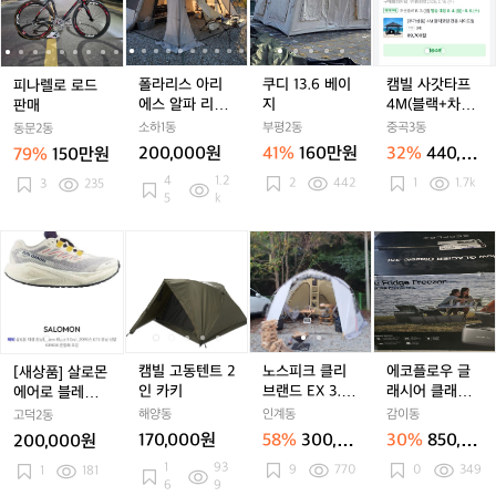
이
이
티
이
티
리
이
티
리
복
로
로
스
로
스
3.
로
스
3.
갓
자
자
셔
자
셔
티
자
셔
티
팬
로
로
아
로
아
6
로
아
6
타
켓
켓
츠
켓
츠
셔
켓
츠
셔
츠
드
드
리
드
리
베
드
리
베
프
츠
츠
판
판
에
판
에
이
판
에
이
4
폴라리스 아리
쿠디 13.6 베이
캠빌 사갓타프
피나렐로 로드
매
매
스
매
스
지
매
스
지
M
에스 알파 리빙
지
4M(블랙+차광),
판매
알
알
알
(블
쉘 텐트 웜그레
메쉬방, 우레탄
소하1동
부평2동
중곡3동
동문2동
파
파
파
랙
이
창, 사이드월 3
200,000원
41%
160만원
32%
440,00
79%
150만원
리
리
리
+차
개
0원
4
1.2
2
442
1
1.7k
3
235
빙
빙
빙
광),
5
k
쉘
쉘
쉘
메
텐
텐
텐
쉬
[새
[새
캠
[새
캠
노
캠
노
에
트
트
트
방,
상
상
빌
상
빌
스
빌
스
코
웜
웜
웜
우
품]
품]
고
품]
고
피
고
피
플
그
그
그
레
살
살
동
살
동
크
동
크
로
레
레
레
탄
로
로
텐
로
텐
클
텐
클
우
이
이
이
창,
몬
몬
트
몬
트
리
트
리
글
사
에
에
2
에
2
브
2
브
래
캠빌 고동텐트 2
노스피크 클리
에코플로우 글
[새상품] 살로몬
이
어
어
인
어
인
랜
인
랜
시
인 카키
브랜드 EX 3.0
래시어 클래식
에어로 블레이즈
드
로
로
카
로
카
드
카
드
어
프리미엄 크림
35L (배터리 포
3 고어텍스 240
해양동
인계동
감이동
고덕2동
월
블
블
키
블
키
E
키
E
클
팝니다.
함) 캠핑 냉장고
러닝화
3
170,000원
58%
300,00
30%
850,00
200,000원
레
레
레
X
X
래
개
0원
0원
1
93
9
770
0
349
이
1
181
이
이
3.
3.
식
6
9
즈
즈
즈
0
0
3