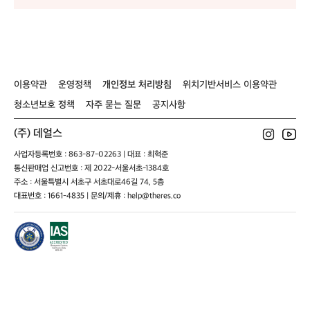
-
-
[
-
[
/
-
[
/
-
[
비큐의자 / 1인
B
B
와
B
와
발
B
와
발
용 발포매트/ 파
G
G
와
G
와
포
G
와
포
크론돗자리/롤
웨
웨
매
웨
매
테이
/
/
트/
/
트/
/
X.
X.
미
X.
미
X
S
S
니
S
니
이용약관
운영정책
개인정보 처리방침
위치기반서비스 이용약관
t
t
쉘
t
쉘
t
청소년보호 정책
자주 묻는 질문
공지사항
o
o
프
o
프
v
v
/
v
/
(주) 데얼스
e
e
강
e
강
사
사
아
사
아
사업자등록번호 : 863-87-02263 | 대표 : 최혁준
이
이
지
이
지
통신판매업 신고번호 : 제 2022-서울서초-1384호
드
드
대
드
대
주소 : 서울특별시 서초구 서초대로46길 74, 5층
뷰
뷰
형
뷰
형
대표번호 : 1661-4835 | 문의/제휴 : help@theres.co
(캠
(캠
울
(캠
울
핑
핑
타
핑
타
용
용
리
용
리
스
스
/
스
/
테
테
멀
테
멀
인
인
티
인
티
리
리
상
리
상
스
스
판
스
판
화
화
(양
화
(양