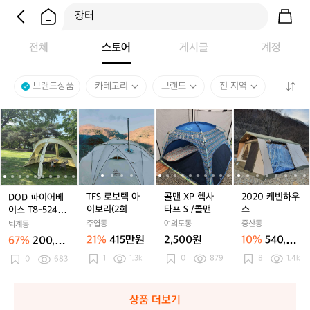
전체
스토어
게시글
계정
브랜드상품
카테고리
브랜드
전 지역
D
D
T
D
T
콜
D
T
콜
2
O
O
F
O
F
맨
O
F
맨
0
D
D
S
D
S
X
D
S
X
2
파
파
로
파
로
P
파
로
P
0
이
이
보
이
보
헥
이
보
헥
케
어
어
텍
어
텍
사
어
텍
사
빈
베
베
아
베
아
타
베
아
타
하
TFS 로보텍 아
콜맨 XP 헥사
2020 케빈하우
DOD 파이어베
이
이
이
이
이
프
이
이
프
우
이보리(2회 사
타프 S /콜맨 디
스
이스 T8-524-B
스
스
보
스
보
S
스
보
S
스
용) + [ 와와웨 /
럭스 /발포매트/
G
주엽동
여의도동
중산동
퇴계동
T
T
리
T
리
/
T
리
/
X.Stove 사이드
미니쉘프 / 강아
21%
415만원
2,500원
10%
540,00
67%
200,00
8
8
(2
뷰 (캠핑용 스테
8
(2
콜
지 대형 울타리
8
(2
콜
(
0원
0원
인리스 화목난
1
1.3k
/ 멀티 상판(양
0
879
8
1.4k
-
0
683
-
회
-
회
맨
-
회
맨
-
로) 팝니다. 1회
문형 폴딩박스
5
5
사
5
사
디
5
사
디
사용
전용) / 신일 제
2
2
용)
2
용)
럭
2
용)
럭
빙기 / 좌식 폴
4
4
+
4
+
스
4
+
스
상품 더보기
딩의자 / 간이바