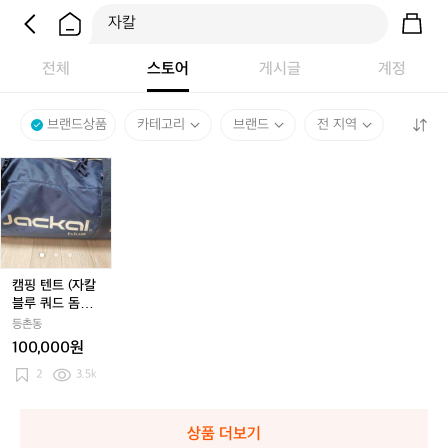
전체
스토어
게시글
계정
브랜드상품
카테고리
브랜드
전 지역
캠
캠
캠
핑
핑
핑
텐
텐
텐
트
트
트
(자
(자
(자
칼
칼
칼
블
블
블
캠핑 텐트 (자칼
루
루
루
블루 쿼드 돔텐
쿼
쿼
쿼
트)
등촌동
드
드
드
100,000원
돔
돔
돔
텐
2
3.5k
텐
텐
트)
트)
트)
상품 더보기