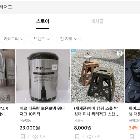
스토어
게시글
카테고리
브랜드
전 지역
노
미
노
미
(새
노
미
(새
하
르
르
르
르
제
르
르
제
이
디
대
디
대
품)
디
대
품)
그
스
용
스
용
아
스
용
아
라
크
량
크
량
버
크
량
버
운
2
보
2
보
캠
2
보
캠
즈
0
온
0
온
핑
0
온
핑
캠
+비
보
+비
보
스
+비
보
스
핑
무
냉
무
냉
툴
무
냉
툴
보
르
워
르
워
받
르
워
받
온
미르 대용량 보온보냉 워터
(새제품)아버 캠핑 스툴 받
하이그
4.8
4.
터
4.
터
침
4.
터
침
보
저그 10리터
침대 미니 워터저그 스탠드
냉 대
메인폴
8
저
8
저
대
8
저
대
냉
카키
저스트
+3분할
작전2동
서초동
하이그라
+워
그
+워
그
미
+워
그
미
대
L
23,000원
8,000원
34%
터
1
터
1
니
터
1
니
용
저
0
저
0
워
저
0
워
량
2
1.3k
8
2.4k
1