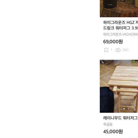
H
매
G
트
Z
저
하이그라운즈 HGZ 
스
드링크 워터저그 3.9
트
보온 보냉 스텐 진공
하이그라운즈 HIGHGRN
드
캠핑
69,000원
링
크
1
240
워
터
레
저
이
그
니
3.
무
9
드
L
워
강
터
력
저
보
그
온
받
레이니무드 워터저
보
침
냉
옥길동
대
스
45,000원
텐