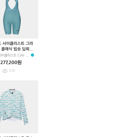
드
드
드
드
드
0
쇼
워
0
워
사
사
사
사
사
0
츠
터
0
터
이
이
이
이
이
m
딥
남
m
남
클
클
클
클
클
l
워
성
l
성
리
리
리
리
리
터
스
스
스
스
스
여
트
트
트
트
트
성
알
플
그
알
그
드 사이클리스트 그라
리
로
라
리
라
 클래식 빕숏 딥워터
즈
레
치
즈
치
이클리스트 Cafe du
아
뜨
엘
아
엘
e
277,200원
웃
클
라
웃
라
랜
래
클
랜
클
626
드
식
래
드
래
방
반
식
방
식
네
카
카
수
팔
빕
수
빕
파
페
페
자
져
숏
자
숏
V
드
드
켓
지
딥
켓
딥
E
사
사
딥
딥
워
딥
워
N
이
이
워
워
터
워
터
T
클
클
터
터
여
터
여
U
리
리
공
남
성
공
성
S
스
스
용
성
용
W
트
트
P
콘
콘