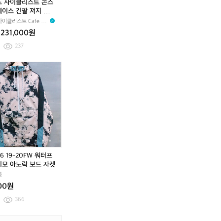
드 사이클리스트 콘스
벤
스
스
레이스 긴팔 져지 펄
투
탄
탄
 딥워터 남성
이클리스트 Cafe du
스
스
스
e
231,000원
워
레
레
터
이
이
237
프
스
스
루
긴
긴
카
[L]
카
[L]
프
팔
팔
페
6
페
6
져
져
드
8
드
8
지
지
사
6
사
6
펄
펄
이
1
이
1
그
그
클
9
클
9
레
레
리
-
리
-
이
이
스
2
스
2
딥
딥
트
0
트
0
워
워
주
F
주
F
686 19-20FW 워터프
터
터
디
W
디
W
기모 아노락 보드 자켓
남
남
스
워
스
워
동
성
성
클
터
클
터
000원
래
프
래
프
식
루
식
루
366
베
프
베
프
이
기
이
기
[9
[X
존
[9
[X
존