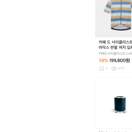
드
사
이
클
리
스
트
모
카페 드 사이클리스
나
아닥스 반팔 져지 딥
아
플라워 남성
카페드사이클리스트 Cafe
닥
Cycliste
38%
199,800원
스
반
0
490
팔
져
[꾸
지
버
딥
스]
워
솔
터
로
선
스
플
토
라
브
워
메
남
사