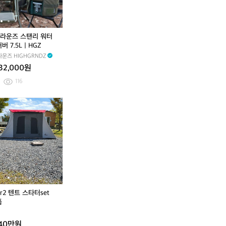
4
스
4
스
매
매
L
탠
L
탠
트
트
보
리
보
리
온
워
온
워
라운즈 스탠리 워터
병
터
병
터
버 7.5L | HGZ
보
저
보
저
운즈 HIGHGRNDZ
냉
그
냉
그
32,000원
물
커
물
커
통
버
통
버
116
워
7.
워
7.
터
5
터
5
소
듀
듀
저
L
저
L
토
랑
랑
그
|
그
|
라
고
고
H
H
보
r
r
G
G
쿨
2
2
Z
Z
러
텐
텐
저
트
트
그
스
스
카
타
타
키
터
터
2 텐트 스타터set
화
s
s
품
이
e
e
트
t
t
140만원