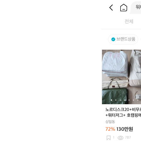
전체
브랜드상품
노
르
디
스
크
2
0
+비
무
르
노르디스크20+비무르
4.
+워터저그+ 호캠핑
8
대4개+3결합카페트
상일동
+워
쿠션매트
72%
130만원
터
저
1
787