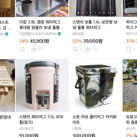
커
드
핑
4
4
스
매
매
매
버
그
워
L
L
탠
트
트
트
케
릴
터
보
보
리
이
테
저
온
온
워
다잡 3.8L 캠핑 워터저그
스탠리 보틀 1.4L 보온병 보
하이그
저스트
스
이
그
병
병
터
휴대용 텀블러 보냉 물통 스
냉 물통 워터저그
저그 커
L 강력
블
휴
보
보
저
테인레스
 대용량
다잡캠핑 DAJAPCAMPING
화곡4동
하이그라
DZ
대
냉
냉
그
24%
45,900원
52%
39,000원
31%
용
물
물
커
텀
통
통
버
1
175
3
1.5k
0
블
워
워
7.
러
터
터
5
레
스
소
소
듀
보
저
저
L
이
탠
토
토
랑
냉
그
그
|
니
리
라
라
고
물
H
무
워
보
보
r
통
G
드
터
쿨
쿨
2
스
Z
워
저
러
러
텐
테
터
그
저
저
트
인
저
7.
그
그
스
레
그
5
카
카
타
스
받
L
키
키
터
스탠리 워터저그 7.5L 피치
소토 라보 쿨러저그 카키화
듀랑고r
그받침대
침
피
화
화
s
휩(핑크)
이트
외 용
대
치
이
이
e
성수동2가
신림동
궁산리
휩
트
트
t
55,000원
300,000원
7%