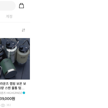
계정
미
노
미
노
르
르
르
르
대
디
대
디
용
스
용
스
량
크
량
크
보
2
보
2
온
0
온
0
보
+비
보
+비
냉
무
냉
무
워
르
워
르
라운즈 캠핑 보온 보
터
4.
터
4.
용량 스텐 물통 텀블러
저
8
저
8
 드링크 워터저그 1.5
운즈 HIGHGRNDZ
그
+워
그
+워
39,000원
1
터
1
터
0
저
0
저
382