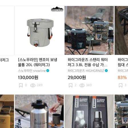
그
리
그
리
터
그
리
터
스
+
터
+
터
저
+
터
저
텐
[스
하
하
호
호
그
호
그
물
노
이
이
캠
캠
스
캠
스
통
우
그
그
핑
핑
탠
핑
탠
텀
라
라
라
메
메
드
메
드
블
인]
운
운
인
인
카
인
카
러
엔
즈
즈
폴
폴
키
폴
키
저
조
스
워
대
대
대
스
이
탠
터
4
4
4
트
보
리
저
개
개
개
드
냉
워
그
[스노우라인] 엔조이 보냉
하이그라운즈 스탠리 워터
하이그
워터저그
+
+
+
링
물
터
받
물통 20L (워터저그)
저그 3.8L 전용 수납 가방
침대 
3
3
3
크
통
저
침
커버 케이스
드그릴
스노우라인 snowline
하이그라운즈 HIGHGRNDZ
하이그라
결
결
결
워
2
그
대
합
합
합
터
130,000원
29,000원
83%
0
3.
스
카
카
카
저
L
8
툴
0
249
2
340
3
페
페
페
그
(워
L
호
트
트
트
1.
터
전
환
다
스
스
하
+
+
+
5
저
용
접
잡
탠
탠
이
3
3
3
L
그)
수
이
3.
리
리
그
분
분
분
납
식
8
보
보
라
할
할
할
가
사
L
틀
틀
운
쿠
쿠
쿠
방
이
캠
1.
1.
즈
션
션
션