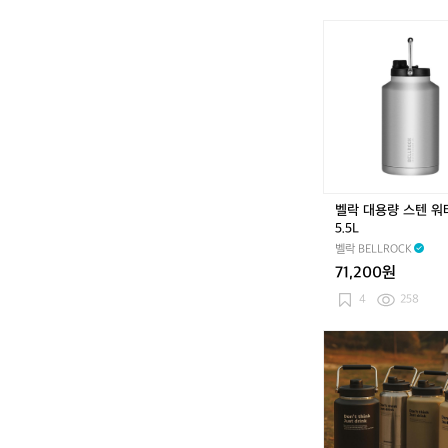
그
+
벨
호
락
캠
대
핑
용
메
량
인
스
폴
텐
대
워
4
터
개
저
벨락 대용량 스텐 
+
그
5.5L
3
5.
결
벨락 BELLROCK
5
합
71,200원
L
카
4
258
페
트
하
+
이
3
그
분
라
할
운
쿠
즈
션