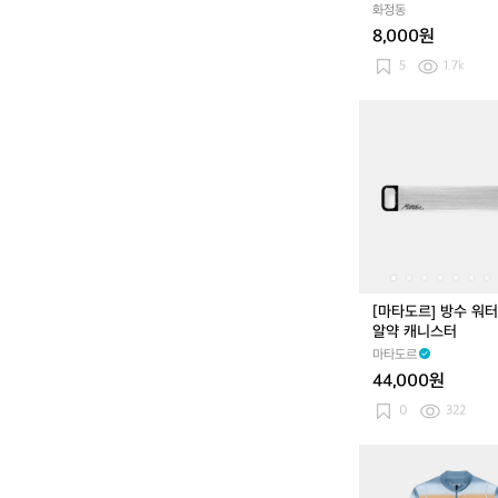
화정동
프
8,000원
5
1.7k
[마
타
도
르]
방
수
워
터
프
루
[마타도르] 방수 워
프
알약 캐니스터
알
마타도르
약
44,000원
캐
니
0
322
스
터
카
페