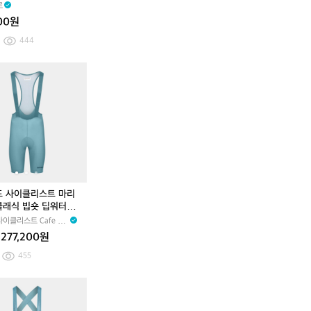
케이스
르
프
루
프
루
000원
프
프
토
토
444
일
일
레
레
[마
[마
카
카
[마
[마
카
트
트
타
타
페
페
타
타
페
리
리
도
도
드
드
도
도
드
세
세
르]
르]
사
사
르]
르]
사
면
면
방
방
이
이
방
방
이
도
도
수
수
클
클
수
수
클
구
구
워
워
리
리
워
워
리
케
케
터
터
스
스
터
터
스
이
이
프
프
트
트
프
프
트
스
스
루
루
엘
마
루
루
마
드 사이클리스트 마리
프
프
사
리
프
프
리
클래식 빕숏 딥워터 남
트
알
아
네
트
알
네
이클리스트 Cafe du
래
약
웃
트
래
약
트
e
277,200원
블
캐
랜
클
블
캐
클
캐
니
드
래
캐
니
래
455
니
스
사
식
니
스
식
스
터
이
빕
스
터
빕
카
카
카
카
카
터
클
숏
터
숏
페
페
페
페
페
1
링
딥
1
딥