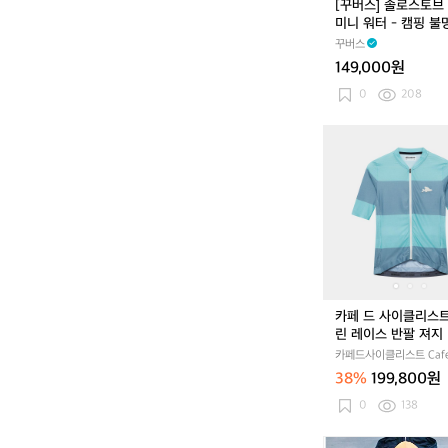
[꾸버스] 솔로스토브
성
미
미니 워터 - 캠핑 
니
대
꾸버스
워
149,000원
터
-
0
208
캠
핑
카
불
페
멍
드
화
사
로
이
대
클
리
스
트
엔
카페 드 사이클리스
젤
린 레이스 반팔 져지
린
라블루 딥워터 남성
카페드사이클리스트 Cafe
레
Cycliste
38%
199,800원
이
스
0
138
반
팔
[X