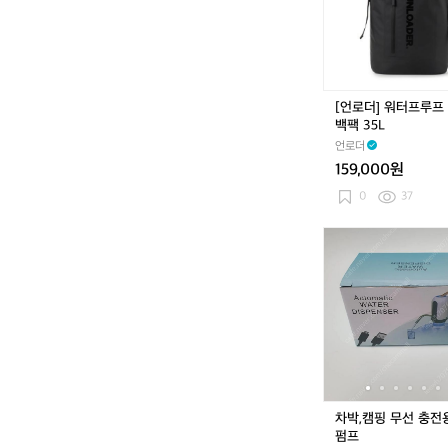
터
l
프
루
프
샌
드
[언로더] 워터프루프
백
백팩 35L
팩
언로더
3
159,000원
5
L
0
37
차
박,
캠
핑
무
선
충
전
용
워
차박,캠핑 무선 충전
터
펌프
펌