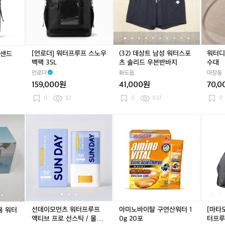
터
트
트
펜
l
루
l
루
l
루
프
남
남
서
프
프
프
루
성
성
캠
서
서
서
프
워
워
핑
핑
핑
핑
스
터
터
용
톤
톤
톤
노
스
스
품
[언로더] 워터프루프 스노우
(32) 데상트 남성 워터스포
워터디
 샌드
업
업
업
우
포
포
개
백팩 35L
츠 솔리드 우븐반바지
수대
선
선
선
백
츠
츠
수
언로더
화도읍
마장동
크
크
크
팩
솔
솔
대
림
림
림
159,000원
41,000원
70,
3
리
리
5
5
5
5
드
드
0
32
0
937
0
0
0
0
L
우
우
m
m
m
븐
븐
차
선
차
선
아
차
선
[마
l
l
l
반
반
박,
데
박,
데
미
박,
데
타
바
바
캠
이
캠
이
노
캠
이
도
지
지
핑
모
핑
모
바
핑
모
르]
무
먼
무
먼
이
무
먼
플
선
츠
선
츠
탈
선
츠
랫
충
워
충
워
구
충
워
팩
전
터
전
터
연
전
터
방
용
프
용
프
산
용
프
수
워
루
워
루
워
워
루
워
선데이모먼츠 워터프루프
아미노바이탈 구연산워터 1
[마타
용 워터
터
프
터
프
터
터
프
터
액티브 프로 선스틱 / 물놀
0g 20포
터프루
펌
액
펌
액
1
펌
액
프