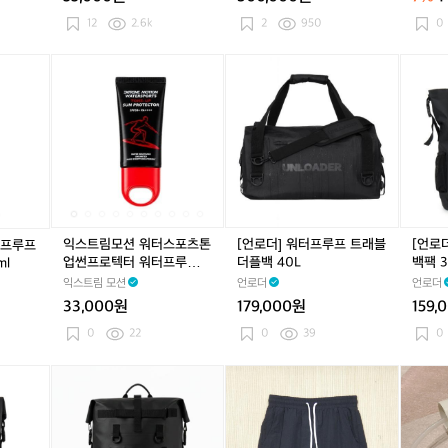
(핑
외
크)
용
12
2.6k
2
950
0
품
[마
익
[마
익
[언
[마
익
[언
타
스
타
스
로
타
스
로
도
트
도
트
더]
도
트
더]
르]
림
르]
림
워
르]
림
워
방
모
방
모
터
방
모
터
수
션
수
션
프
수
션
프
워
워
워
워
루
워
워
루
터
터
터
터
프
터
터
프
프
스
프
스
트
프
스
머
루
포
루
포
래
루
포
드
익스트림모션 워터스포츠톤
[언로더] 워터프루프 트래블
[언로
터프루프
프
츠
프
츠
블
프
츠
백
업썬프로텍터 워터프루프
더플백 40L
백팩 3
ml
트
톤
트
톤
더
트
톤
팩
서핑 톤업선크림 50ml
익스트림 모션
언로더
언로더
래
업
래
업
플
래
업
3
33,000원
179,000원
159,
블
썬
블
썬
백
블
썬
5
캐
프
캐
프
4
캐
프
L
0
22
0
39
0
니
로
니
로
0
니
로
스
텍
스
텍
L
스
텍
[언
(3
(3
워
터
터
터
터
터
터
로
2)
2)
터
4
워
4
워
4
워
더]
데
데
디
0
터
0
터
0
터
워
상
상
스
m
프
m
프
m
프