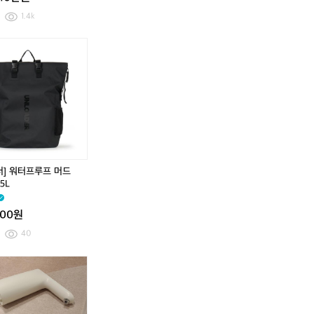
외
외
용
용
1.4k
품
품
익
[마
익
[마
스
타
스
타
트
도
트
도
림
르]
림
르]
모
방
모
방
션
수
션
수
워
워
워
워
터
터
터
터
스
프
스
프
포
루
포
루
더] 워터프루프 머드
츠
프
츠
프
5L
톤
트
톤
트
업
래
업
래
000원
썬
블
썬
블
프
캐
프
캐
40
로
니
로
니
텍
스
텍
스
(3
(3
터
터
터
터
2)
2)
워
4
워
4
데
데
터
0
터
0
상
상
프
m
프
m