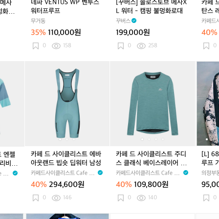
네파 VENTUS WP 벤투스
[꾸버스] 솔로스토브 메사X
카페 
 메사
성
성
벤
벤
X
벤
스
워터프루프
L 워터 - 캠핑 불멍화로대
탄스 
불멍화로
투
투
L
투
탄
그레이
무거동
꾸버스
카페드사
스
스
워
스
스
Cyclist
35%
110,000원
199,000원
40%
워
워
터
워
레
터
터
-
터
이
0
158
0
258
0
프
프
캠
프
스
루
루
핑
루
긴
카
카
카
카
카
카
카
[L]
프
프
불
프
팔
페
페
페
페
페
페
페
6
멍
져
드
드
드
드
드
드
드
8
화
지
사
사
사
사
사
사
사
6
로
펄
이
이
이
이
이
이
이
1
대
그
클
클
클
클
클
클
클
9
레
리
리
리
리
리
리
리
-
이
스
스
스
스
스
스
스
2
딥
트
트
트
트
트
트
트
0
워
엔
에
엔
에
주
에
주
F
카페 드 사이클리스트 에바
카페 드 사이클리스트 주디
[L] 
트 엔젤
터
젤
바
젤
바
디
바
디
W
아웃랜드 빕숏 딥워터 남성
스 클래식 베이스레이어 긴
루프 
 리비에
남
린
아
린
아
스
아
스
워
팔 딥워터 남성
카페드사이클리스트 Cafe du
카페드사이클리스트 Cafe du
의정부
 du
성
레
웃
레
웃
클
웃
클
터
Cycliste
Cycliste
40%
294,600원
40%
109,800원
95,
이
랜
이
랜
래
랜
래
프
스
드
스
드
식
드
식
루
0
146
0
140
0
반
빕
반
빕
베
빕
베
프
팔
숏
팔
숏
이
숏
이
기
[X
[9
[X
[9
스
[X
[9
존