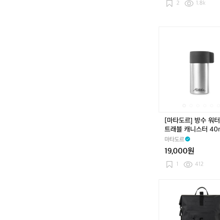
2
1.8k
진
공
대
[마
용
타
량
도
캠
르]
핑
방
수
워
터
프
루
[마타도르] 방수 워
프
트래블 캐니스터 40
트
마타도르
래
19,000원
블
캐
1
412
니
스
[언
터
로
4
더]
0
워
m