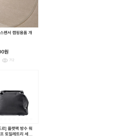
트
트
루
l
루
l
남
남
프
프
성
성
서
서
워
워
핑
핑
터
터
톤
톤
스
스
스펜서 캠핑용품 개
업
업
포
포
선
선
츠
츠
크
크
솔
솔
림
림
000원
리
리
5
5
드
드
712
0
0
우
우
m
m
븐
븐
차
[마
차
[마
l
l
반
반
박,
타
박,
타
바
바
캠
도
캠
도
지
지
핑
르]
핑
르]
무
플
무
플
선
랫
선
랫
충
팩
충
팩
전
방
전
방
용
수
용
수
워
워
워
워
도르] 플랫팩 방수 워
터
터
터
터
프 토일레트리 세면
펌
프
펌
프