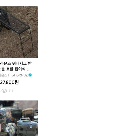
리
그
리
그
터
+
터
+
호
호
캠
캠
핑
핑
메
메
인
인
폴
폴
대
대
4
4
개
개
라운즈 워터저그 받
+
+
스툴 호환 접이식 사이
3
3
 테이블
운즈 HIGHGRNDZ
결
결
합
합
27,800원
카
카
319
페
페
트
트
스
하
스
하
+
+
탠
이
탠
이
3
3
리
그
리
그
분
분
보
라
보
라
할
할
틀
운
틀
운
쿠
쿠
1.
즈
1.
즈
션
션