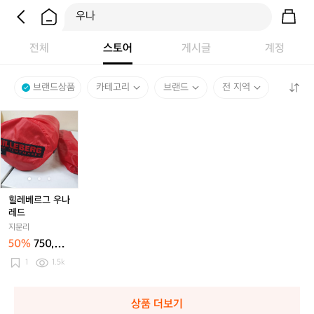
전체
스토어
게시글
계정
브랜드상품
카테고리
브랜드
전 지역
힐
힐
힐
레
레
레
베
베
베
르
르
르
그
그
그
우
우
우
나
나
나
힐레베르그 우나
레
레
레
레드
드
드
드
지문리
50%
750,00
0원
1
1.5k
상품 더보기