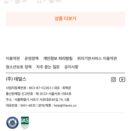
4
986
1
341
울
울
울
침
침
침
랑
랑
랑
상품 더보기
이용약관
운영정책
개인정보 처리방침
위치기반서비스 이용약관
청소년보호 정책
자주 묻는 질문
공지사항
(주) 데얼스
사업자등록번호 : 863-87-02263 | 대표 : 최혁준
통신판매업 신고번호 : 제 2022-서울서초-1384호
주소 : 서울특별시 서초구 서초대로46길 74, 5층
대표번호 : 1661-4835 | 문의/제휴 : help@theres.co