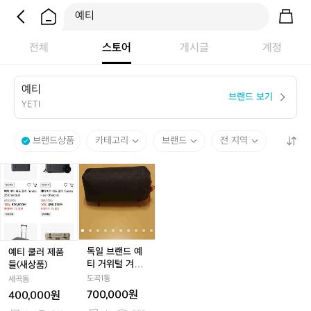
전체
스토어
게시글
계정
예
티
브랜드 보기
YETI
브랜드상품
카테고리
브랜드
전 지역
예
예
독
예
독
예
독
티
티
일
티
일
티
일
쿨
쿨
브
쿨
브
쿨
브
러
러
랜
러
랜
러
랜
제
제
드
제
드
제
드
품
품
예
품
예
품
예
들
들
티
들
티
들
티
독일 브랜드 예
예티 쿨러 제품
(새
(새
거
(새
거
(새
거
티 거위털 겨울
들(새상품)
상
상
위
상
위
상
위
침랑
도곡1동
세곡동
품)
품)
털
품)
털
품)
털
700,000원
400,000원
겨
겨
겨