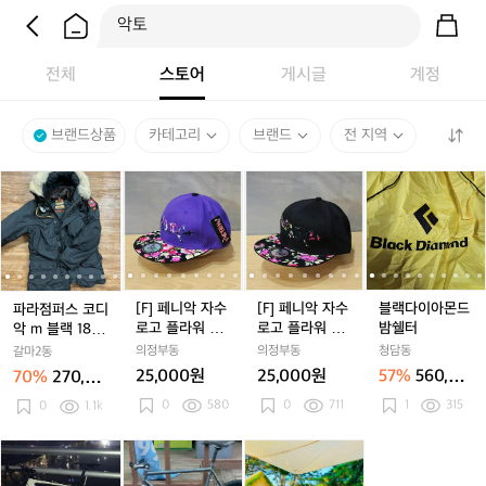
전체
스토어
게시글
계정
브랜드상품
카테고리
브랜드
전 지역
파
파
[F]
파
[F]
[F]
파
[F]
[F]
블
[
라
라
페
라
페
페
라
페
페
랙
점
점
니
점
니
니
점
니
니
다
퍼
퍼
악
퍼
악
악
퍼
악
악
이
스
스
자
스
자
자
스
자
자
아
코
코
수
코
수
수
코
수
수
몬
디
디
로
디
로
로
디
로
로
드
[F] 페니악 자수
[F] 페니악 자수
블랙다이아몬드
파라점퍼스 코디
악
악
고
악
고
고
악
고
고
밤
로고 플라워 스
로고 플라워 스
밤쉘터
악 m 블랙 18년
m
m
플
m
플
플
m
플
플
쉘
냅백
냅백
식
의정부동
의정부동
청담동
갈마2동
블
블
라
블
라
라
블
라
라
터
25,000원
25,000원
57%
560,00
70%
270,00
랙
랙
워
랙
워
워
랙
워
워
0원
0원
0
580
0
711
1
315
1
0
1.1k
1
스
1
스
스
1
스
스
1
8
8
냅
8
냅
냅
8
냅
냅
년
년
백
년
백
백
년
백
백
2
2
제
2
제
패
2
패
식
식
식
식
0
0
이
0
이
슬
0
슬