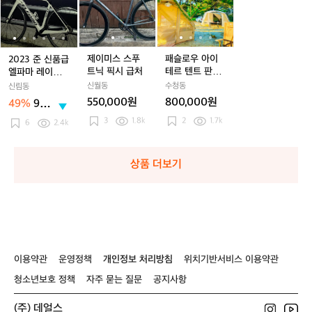
2
2
미
2
미
로
2
로
3
3
스
3
스
우
3
우
준
준
스
준
스
아
준
아
신
신
푸
신
푸
이
신
이
품
품
트
품
트
테
품
테
제이미스 스푸
패슬로우 아이
2023 준 신품급
급
급
닉
급
닉
르
급
르
트닉 픽시 급처
테르 텐트 판매
엘파마 레이다 r
엘
엘
픽
엘
픽
텐
엘
텐
합니다. 네고 쌉
7000 로드자전
신월동
수청동
신림동
파
파
시
파
시
트
파
트
가능
거 팝니다. 대차
550,000원
800,000원
49%
900,
마
마
급
마
급
판
마
판
가능
000
3
1.8k
2
1.7k
레
레
처
레
처
매
레
매
6
2.4k
원
이
이
이
합
이
합
다
다
다
니
다
니
r
r
r
다.
r
다.
r
상품 더보기
7
7
7
네
7
네
0
0
0
고
0
고
0
0
0
쌉
0
쌉
0
0
0
가
0
가
로
로
로
능
로
능
드
드
드
드
자
자
자
자
이용약관
운영정책
개인정보 처리방침
위치기반서비스 이용약관
전
전
전
전
청소년보호 정책
자주 묻는 질문
공지사항
거
거
거
거
팝
팝
팝
팝
니
니
니
니
(주) 데얼스