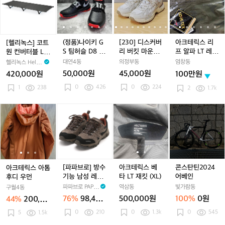
디
디
녹
나
나
0]
나
0]
테
블
블
스]
이
이
디
이
디
릭
랙
랙
코
키
키
스
키
스
스
색
색
트
G
G
커
G
커
리
상
상
원
S
S
버
S
버
프
(정품)나이키 G
[230] 디스커버
아크테릭스 리
[헬리녹스] 코트
(미
(미
컨
팀
팀
리
팀
리
알
S 팀허슬 D8 Ju
리 버킷 마운틴
프 알파 LT 레인
원 컨버터블 LT
개
개
버
허
허
버
허
버
파
st Do lt 230
LT 스니커즈
저그린 gen2.0
블랙
대연4동
의정부동
염창동
헬리녹스 Helin
봉
봉
터
슬
슬
킷
슬
킷
L
ox
50,000원
45,000원
420,000원
100만원
ㅡ
ㅡ
블
D
D
마
D
마
T
0
426
새
0
224
새
L
1
238
8
8
운
8
운
레
2
1.7k
상
상
T
J
J
틴
J
틴
인
J
품)
품)
블
u
u
L
u
L
저
아
아
[파
아
아
아
콘
랙
s
s
T
s
T
그
s
크
크
파
크
크
크
스
t
t
스
t
스
린
t
테
테
브
테
테
테
탄
D
D
니
D
니
g
릭
릭
로]
릭
릭
릭
틴
o
o
커
o
커
e
스
스
방
스
스
스
2
l
l
즈
l
즈
n
l
아
아
수
아
베
베
0
t
t
t
2.
t
톰
톰
기
톰
타
타
2
[파파브로] 방수
아크테릭스 베
콘스탄틴2024
아크테릭스 아톰
2
2
2
0
후
후
능
후
L
L
4
기능 남성 레더
타 LT 재킷 (XL)
어베인
후디 우먼
3
3
3
디
디
남
디
T
T
어
트레킹 슈즈 W
파파브로 PAPA
역삼동
빛가람동
구월4동
0
0
0
우
우
성
우
재
재
베
W-SE-LT-SNO
BRO
76%
98,400
500,000원
100%
0원
44%
200,00
먼
먼
레
WY
먼
킷
킷
인
원
0원
0
210
0
1.3k
0
545
5
1.5k
더
(X
(X
트
L)
L)