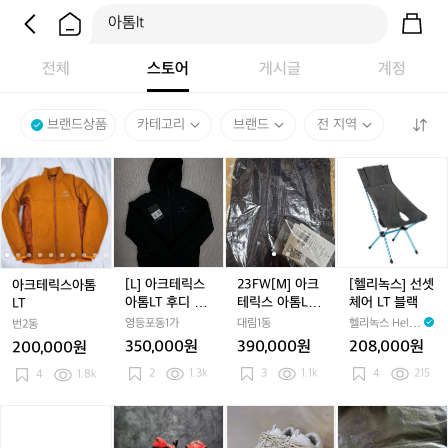
전체
스토어
게시글
계정
브랜드상품
카테고리
브랜드
전 지역
아
아
[L]
아
2
아
2
[헬
크
크
아
크
3
크
3
리
테
테
크
테
F
테
F
녹
릭
릭
테
릭
W
릭
W
스]
스
스
릭
스
[M]
스
[M]
선
아
아
스
아
아
아
아
셋
톰
톰
아
톰
크
톰
크
체
[L] 아크테릭스
23FW[M] 아크
[헬리녹스] 선셋
아크테릭스아톰
L
L
톰
L
테
L
테
어
아톰LT 후디 블
테릭스 아톰LT
체어 LT 블랙
LT
T
T
L
T
릭
T
릭
L
랙
후디 블랙색상
영등포동1가
대림1동
헬리녹스 Helin
번2동
T
스
스
T
(미개봉ㅡ새상
ox
350,000원
390,000원
208,000원
200,000원
후
아
품)
아
블
2
1.3k
3
1.1k
4
215
4
1.8k
디
톰
톰
랙
블
L
L
랙
T
T
[헬
(정
(정
[2
(정
[2
아
후
후
리
품)
품)
3
품)
3
크