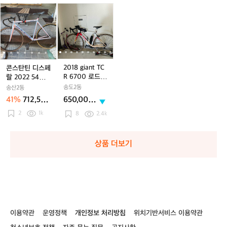
레
콘
콘
2
콘
2
콘
2
킹
스
스
0
스
0
스
0
슈
탄
탄
1
탄
1
탄
1
1
즈
틴
틴
8
틴
8
틴
8
W
디
디
g
디
g
디
g
W
스
스
i
스
i
스
i
i
-
페
페
a
페
a
페
a
a
2018 giant TC
콘스탄틴 디스페
S
랄
랄
n
랄
n
랄
n
R 6700 로드
랄 2022 54사
E
2
2
t
2
t
2
t
t
지전거 (순정)
이즈
송도2동
송산2동
-
0
0
T
0
T
0
T
+시마노 105 크
41%
712,500
650,000
L
2
2
C
랭크셋(170mm)
2
C
2
C
원
원
T
2
2
1k
2
R
2
R
2
R
8
2.4k
-
5
5
6
5
6
5
6
S
4
4
7
4
7
4
7
N
사
사
0
사
0
사
0
상품 더보기
O
이
이
0
이
0
이
0
W
즈
즈
로
즈
로
즈
로
Y
드
드
드
지
지
지
전
전
전
거
거
거
(순
(순
(순
이용약관
운영정책
개인정보 처리방침
위치기반서비스 이용약관
정)
정)
정)