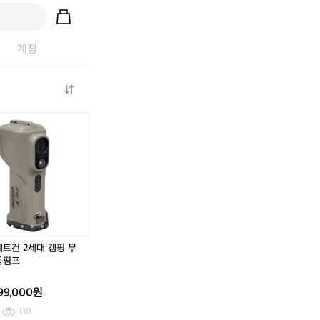
계정
제
백
제
제
백
제
제
백
컨
백
백
컨
백
백
에
트
에
제
트
에
제
어
리
어
트
리
어
트
리
툰
리
건
툰
리
건
스
드
스
2
드
스
2
맥
라
원/
세
라
원/
세
스
얼
퀸/
대
얼
퀸/
대
캠
티
킹
캠
티
킹
캠
핑
메
블
핑
메
블
핑
제트건 2세대 캠핑 무
에
이
랙
무
이
랙
무
동펌프
어
트
에
선
트
에
선
매
3
디
전
3
디
전
99,000원
트
인
션
동
인
션
동
풀
용
캠
펌
용
캠
펌
130