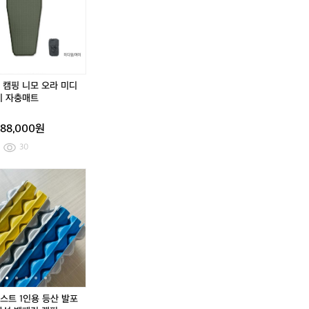
블
런
블
런
랭
S
랭
S
킷
클
킷
클
래
래
스
스
여
여
성
성
 캠핑 니모 오라 미디
용
용
미 자충매트
깔
깔
끔
끔
88,000원
한
한
오
오
30
렌
렌
지
지
스
하
스
하
컬
컬
윗
이
윗
이
러
러
치
케
치
케
의
의
프
스
프
스
슬
슬
로
트
로
트
링
링
1
1
백
백
인
인
판
판
용
용
매
매
등
등
해
해
산
산
스트 1인용 등산 발포
요
요
발
발