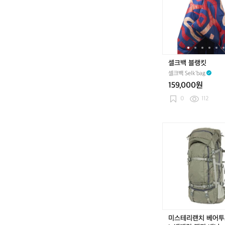
블
스
랭
크
킷
린
셀크백 블랭킷
셀크백 Selk'bag
159,000원
0
112
미
스
테
리
랜
치
베
어
투
스
미스테리랜치 베어투
8