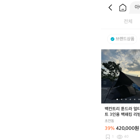
전체
브랜드상품
백
컨
트
리
툰
드
라
얼
티
메
백컨트리 툰드라 얼
이
트 3인용 백패킹 리
트
널형 텐트
초전동
3
39%
420,000원
인
용
1
40