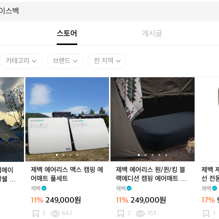
스토어
게시글
카테고리
브랜드
전 지역
백
제
백
제
제
백
제
제
제
컨
백
컨
백
백
컨
백
백
백
트
에
트
에
에
트
에
에
제
리
어
리
어
어
리
어
어
트
툰
리
툰
리
리
툰
리
리
건
드
스
드
스
스
드
스
스
2
라
맥
라
맥
원/
라
맥
원/
세
얼
스
얼
스
퀸/
얼
스
퀸/
대
티
캠
티
캠
킹
티
캠
킹
캠
메
핑
메
핑
블
메
핑
블
핑
제백 에어리스 맥스 캠핑 에
제백 에어리스 원/퀸/킹 블
제백 
티메이
이
에
이
에
랙
이
에
랙
무
어매트 풀세트
랙에디션 캠핑 에어매트 풀
선 전
빙쉘 터
트
어
트
어
에
트
어
에
선
세트
제백
제백
제백
3
매
3
매
디
3
매
디
전
11%
249,000원
11%
249,000원
17%
인
트
인
트
션
인
트
션
동
용
풀
용
풀
캠
용
풀
캠
펌
5
642
2
353
1