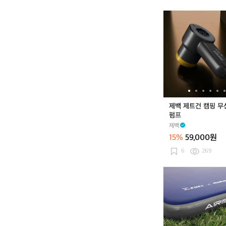
백
패
제
킹
백
리
제
빙
트
쉘
건
터
캠
널
핑
형
무
텐
선
트
전
제백 제트건 캠핑 무
동
펌프
펌
제백
프
15%
59,000원
6
269
제
백
에
어
리
스