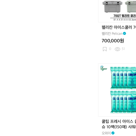
스
쿨
러
7
0
펠리칸 아이스쿨러 7
Q
펠리칸 Pelican
T
700,000원
0
51
쿨
팁
프
레
시
아
이
스
쿨
링
쿨팁 프레시 아이스
티
슈 10팩(150매) 샤
슈
퍼퓸티슈
오와이
1