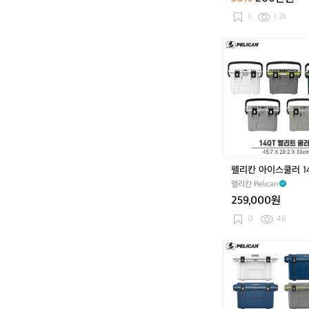
아
이
1
1.2k
언/
퍼
펠
터/
리
타
칸
이
아
틀
이
리
스
스
쿨
트
러
스
1
탠
4
펠리칸 아이스쿨러 1
드
Q
백
펠리칸 Pelican
T
골
259,000원
프
0
46
풀
세
펠
트
리
팝
칸
니
아
다.
이