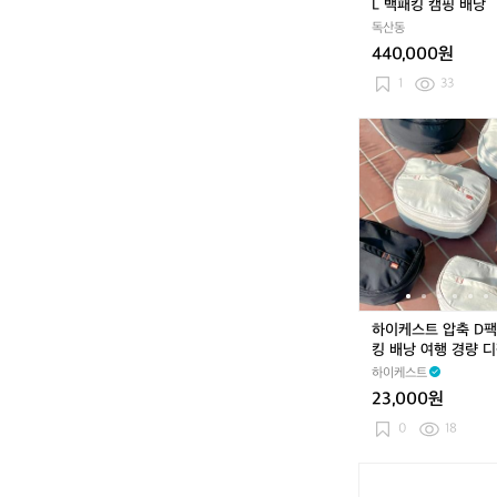
L 백패킹 캠핑 배낭
0
독산동
L
440,000원
백
패
1
33
킹
캠
하
핑
이
배
케
낭
스
트
압
축
D
팩
백
하이케스트 압축 D팩
패
킹 배낭 여행 경량 디
킹
축파우치 S
하이케스트
배
23,000원
낭
여
0
18
행
경
툴
량
레