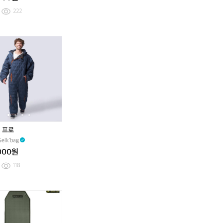
니
니
0
0
쥬
0
0
쥬
222
다.
다.
팩
팩
스
팩
팩
스
아
아
(3
(1
냅
(3
(1
냅
이
이
0
5
백
0
5
백
셀
셀
셀
셀
언
언
0
0
(F
0
0
(F
크
크
크
크
은
은
매)
매)
r
매)
매)
r
백
백
백
백
3
3
샤
샤
e
샤
샤
e
키
프
키
프
번
번
워
워
e)
워
워
e)
즈
로
즈
로
부
부
티
티
티
티
리
리
터
터
슈
슈
슈
슈
사
사
S
S
퍼
퍼
퍼
퍼
이
이
까
까
퓸
퓸
퓸
퓸
클
클
지
지
티
티
티
티
드
드
 프로
슈
슈
슈
슈
elk'bag
000원
118
셀
고
셀
고
크
급
크
급
백
스
백
스