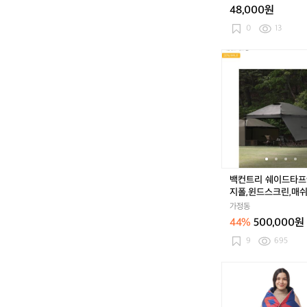
48,000원
0
팩
0
13
(1
5
백
0
컨
매)
트
샤
리
워
쉐
티
이
슈
드
퍼
타
퓸
프
티
쉘
백컨트리 쉐이드타프
슈
+이
지폴,윈드스크린,매
지
가정동
폴,
44%
500,000원
윈
드
9
695
스
크
셀
린,
크
매
백
쉬