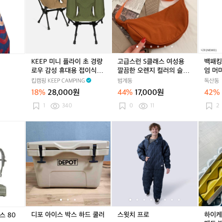
블
P
블
런
블
런
캠
스
스
스
랭
미
랭
S
랭
S
핑
크
크
크
킷
니
킷
클
킷
클
니
린
린
린
플
래
래
모
라
스
스
오
이
여
여
라
초
성
성
미
KEEP 미니 플라이 초 경량
고급스런 S클래스 여성용
백패킹
경
용
용
디
로우 감성 휴대용 접이식 백
깔끔한 오렌지 컬러의 슬링
엄 머
량
깔
깔
엄
패킹 BBQ 어린이 유아 아
백 판매해요
킵캠핑 KEEP CAMPING
범계동
독산동
로
끔
끔
머
동 아이 아기 키즈 체어 낚
18%
28,000원
44%
17,000원
42%
우
한
한
미
시 캠핑 의자
감
오
오
자
1
340
0
11
2
성
렌
렌
충
휴
지
지
매
디
디
스
디
스
하
대
컬
컬
트
포
포
윗
포
윗
이
용
러
러
아
아
치
아
치
케
접
의
의
이
이
프
이
프
스
이
슬
슬
스
스
로
스
로
트
식
링
링
박
박
박
1
백
백
백
스
스
스
인
패
판
판
하
하
하
용
킹
매
매
드
드
드
등
B
해
해
쿨
쿨
쿨
산
디포 아이스 박스 하드 쿨러
스윗치 프로
하이케
스 80
B
요
요
러
러
러
발