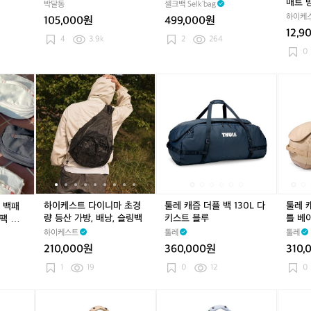
매트 
박달동
셀크백 Selk'bag
Q
포
하이케
어
105,000원
499,000원
매
린
12,9
트
4
3.9k
2
264
이
방
0
유
석
아
백
하
하
하
하
툴
하
하
툴
툴
아
패
이
이
이
이
레
이
이
레
레
동
킹
케
케
케
케
캐
케
케
캐
캐
아
캠
스
스
스
스
즘
스
스
즘
즘
이
핑
트
트
트
트
더
트
트
더
더
아
압
다
압
다
플
압
다
플
플
기
축
이
축
이
백
축
이
백
백
키
D
니
D
니
1
D
니
1
7
즈
팩
마
팩
마
3
팩
마
3
0
체
백
초
백
초
0
백
초
0
L
어
하이케스트 다이니마 초경
툴레 캐즘 더플 백 130L 다
툴레 캐
 백패
패
경
패
경
L
패
경
L
젠
낚
량 등산 가방, 배낭, 슬링백
키스트 블루
틀 베
팩 압
킹
량
킹
량
다
킹
량
다
틀
시
하이케스트
툴레
툴레
배
등
배
등
키
배
등
키
베
캠
210,000원
360,000원
310,
낭
산
낭
산
스
낭
산
스
이
핑
여
가
여
가
트
여
가
트
지
1
19
0
12
0
의
행
방,
행
방,
블
행
방,
블
자
경
배
경
배
루
경
배
루
툴
툴
툴
툴
툴
툴
툴
툴
툴
량
낭,
량
낭,
량
낭,
레
레
레
레
레
레
레
레
레