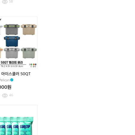
아
아
58
x
x
이
이
i
i
언/
언/
-
-
퍼
퍼
V
V
터/
터/
a
a
타
타
6
6
이
이
0
0
틀
틀
모
모
리
리
델
델
스
스
이
이
트
트
고,
고,
스
스
아
아
탠
탠
이
이
 아이스쿨러 50QT
드
드
언
언
elican
백
백
은
은
골
골
,000원
W
W
프
프
46
i
i
풀
풀
l
l
세
세
s
s
쿨
쿨
쿨
쿨
쿨
쿨
트
트
o
o
팁
팁
팁
팁
팁
팁
팝
팝
n,
n,
프
프
프
프
프
프
니
니
Y
Y
레
레
레
레
레
레
다.
다.
a
a
시
시
시
시
시
시