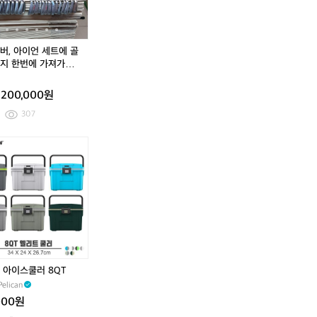
프
프
2
언
프
프
2
언
로
로
정
세
로
로
정
세
캠
플
품
트
캠
플
품
트
핑
러
드
에
핑
러
드
에
버, 아이언 세트에 골
에
스
라
골
에
스
라
골
지 한번에 가져가세
어
캠
이
프
어
캠
이
프
라이버는 Maxi-Va60
매
핑
버/
백
매
핑
버/
백
, 아이언은 Wilson,
200,000원
트
에
유
까
트
에
유
까
a, Spalding 등 다양
풀
어
틸/
지
풀
어
틸/
지
랜드가 섞여 있습니다.
307
세
매
아
한
세
매
아
한
은 3번부터 S까지
트
트
이
번
트
트
이
번
[골
[골
풀
언/
에
풀
언/
에
프]
프]
세
퍼
가
세
퍼
가
젝
젝
트
터/
져
트
터/
져
시
시
골
가
골
가
오
오
프
세
프
세
1
1
백
요!
백
요!
2
2
풀
드
풀
드
정
정
세
라
세
라
품
품
트
이
트
이
드
드
 아이스쿨러 8QT
버
버
라
라
elican
는
는
이
이
M
M
000원
버/
버/
a
a