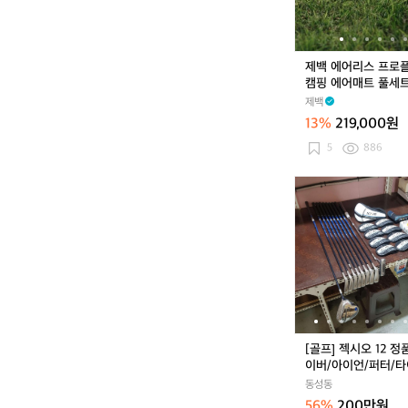
프
로
플
러
제백 에어리스 프로
스
캠핑 에어매트 풀세
캠
제백
핑
13%
219,000원
에
어
5
886
매
트
[골
풀
프]
세
젝
트
시
오
1
2
정
품
드
[골프] 젝시오 12 정
라
이버/아이언/퍼터/
이
스트 스탠드백 골프
동성동
버/
팝니다.
56%
200만원