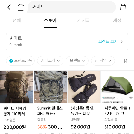
전체
스토어
게시글
계정
써
미
트
브랜드 보기
Summit
브랜드상품
카테고리
브랜드
전 지역
써
S
S
(새
S
(새
씨
미
u
u
상
u
상
투
트
m
m
품)
m
품)
써
백
m
m
랩
m
랩
밋
패
i
i
엔
i
엔
알
i
킹
t
t
듀
t
듀
토
t
동
만
만
런
만
런
T
Summit 만테스
(새상품) 랩 엔
씨투써밋 알토 T
써미트 백패킹
계
테
테
스
테
스
R
페셜 80+5L 탄
듀런스 다운미
R2 PLUS 그린
동계 110리터 배
1
스
스
다
스
다
2
색 배낭 가방
트 s
텐트 팝니다.
낭
당동리
방화동
의정부1동
조치원읍
1
페
페
운
페
운
P
38%
300,00
92,000원
510,000원
200,000원
0
셜
셜
미
셜
미
L
0원