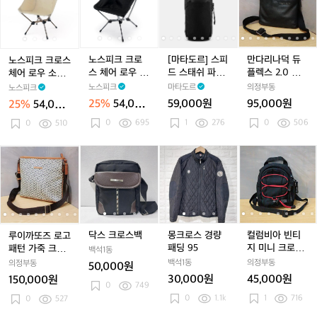
전
전
2
전
2
크
전
2
크
피
피
피
피
피
도
피
피
도
리
거
거
2
거
2
거
2
크
크
크
크
크
르]
크
크
르]
나
8
8
8
크
크
크
크
크
스
크
크
스
덕
5
5
5
로
로
로
로
로
피
로
로
피
듀
스
스
스
스
스
드
스
스
드
플
노스피크 크로
[마타도르] 스피
만다리나덕 듀
노스피크 크로스
체
체
체
체
체
스
체
체
스
렉
스 체어 로우 블
드 스태쉬 파우
플렉스 2.0 가죽
체어 로우 소이
어
어
어
어
어
태
어
어
태
스
랙
치
크로스백 메신
밀크
노스피크
마타도르
의정부동
노스피크
로
로
로
로
로
쉬
로
로
쉬
2.
저백
25%
54,000
59,000원
95,000원
25%
54,000
우
우
우
우
우
파
우
우
파
0
원
원
0
695
1
276
0
506
소
0
510
소
블
소
블
우
소
블
우
가
이
이
랙
이
랙
치
이
랙
치
죽
밀
밀
밀
밀
크
루
루
닥
루
닥
몽
루
닥
몽
컬
크
크
크
크
로
이
이
스
이
스
크
이
스
크
럼
스
까
까
크
까
크
로
까
크
로
비
백
또
또
로
또
로
스
또
로
스
아
메
즈
즈
스
즈
스
경
즈
스
경
빈
신
로
로
백
로
백
량
로
백
량
티
저
고
고
고
패
고
패
지
닥스 크로스백
몽크로스 경량
컬럼비아 빈티
루이까또즈 로고
백
패
패
패
딩
패
딩
미
패딩 95
지 미니 크로스
패턴 가죽 크로
백석1동
턴
턴
턴
9
턴
9
니
백
스백 메신저백
백석1동
의정부동
의정부동
50,000원
가
가
가
5
가
5
크
30,000원
45,000원
150,000원
죽
죽
0
749
죽
죽
로
0
1.1k
1
716
크
0
527
크
크
크
스
로
로
로
로
백