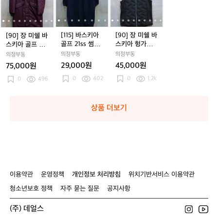
가
가
스
미
미
바
미
바
미
미
바
미
치
치
키
쉘
쉘
스
쉘
스
쉘
쉘
스
쉘
드
드
니
바
바
키
바
키
바
바
키
바
려
려
슈
스
스
아
스
아
스
스
아
스
[115] 바스키아
[90] 장 미쉘 바
[90] 장 미쉘 바
요
요
프
키
키
골
키
골
키
키
골
키
골프 21ss 썸머
스키아 헝가리
스키아 골프 수
림
아
아
프
아
프
아
아
프
아
니트 반팔 PK셔
구스다운 패딩
프림 구스다운
의정부동
의정부동
의정부동
스
골
골
2
골
2
헝
골
2
헝
츠
베스트
롱 패딩 점퍼
29,000원
45,000원
75,000원
니
프
프
1
프
1
가
프
1
가
1
0
402
0
1.2k
커
수
0
496
수
s
수
s
리
수
s
리
s
즈
프
프
s
프
s
구
프
s
구
s
림
림
썸
림
썸
스
림
썸
스
구
구
머
구
머
다
구
머
다
상품 더보기
스
스
니
스
니
운
스
니
운
다
다
트
다
트
패
다
트
패
운
운
반
운
반
딩
운
반
딩
롱
롱
팔
롱
팔
베
롱
팔
베
패
패
P
패
P
스
패
P
스
딩
딩
K
딩
K
트
딩
K
트
점
점
셔
점
셔
점
셔
이용약관
운영정책
개인정보 처리방침
위치기반서비스 이용약관
퍼
퍼
츠
퍼
츠
퍼
츠
청소년보호 정책
자주 묻는 질문
공지사항
(주) 데얼스