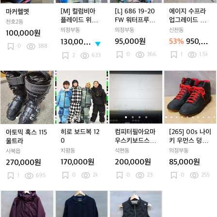
플
플
9
플
9
라
니
니
니
(스
(스
(스
지
지
함.)
레
레
-
레
-
업
[M] 컬럼비아
[L] 686 19-20
에이지 수프라
마커헬멧
다
다
다
몰)
몰)
몰)
이
이
2
이
2
그
플레이드 위브
FW 워터프루프
업그레이드 차
천호2동
T
T
T
드
드
0
드
0
레
옴니히트 보드
기모 아노락 보
대
의정부동
의정부동
신천동
100,000원
T
T
T
위
위
F
위
F
이
파카+팬츠 셋업
드 자켓
95,000원
53%
950,00
130,000
브
브
W
브
W
드
0
388
0원
원
0
366
1
1.5k
옴
옴
워
옴
워
차
2
633
니
니
터
니
터
대
히
히
프
히
프
아
아
히
아
히
컴
아
히
컴
[2
트
트
루
트
루
토
토
로
토
로
피
토
로
피
6
보
보
프
보
프
믹
믹
보
믹
보
터
믹
보
터
5]
드
드
기
드
기
혹
혹
드
혹
드
필
혹
드
필
0
파
파
모
파
모
스
스
복
스
복
아
스
복
아
0
카
카
아
카
아
1
1
1
1
1
요
1
1
요
s
+팬
+팬
노
+팬
노
1
1
2
1
2
마
1
2
마
나
히로 보드복 12
컴피터필아요마
[265] 00s 나이
아토믹 혹스 115
츠
츠
락
츠
락
5
5
0
5
0
우
5
0
우
이
0
우스키보드스피
키 우먼스 덩크
울트라
셋
셋
보
셋
보
울
울
울
스
울
스
키
커다가치드려요
하이 스키니 슈
치평동
석현동
의정부동
사북읍
업
업
드
업
드
트
트
트
키
트
키
우
프림 스니커즈
170,000원
200,000원
85,000원
270,000원
자
자
라
라
라
보
라
보
먼
켓
켓
0
2k
0
23
0
255
1
695
드
드
스
스
스
덩
피
피
크
[9
[9
[1
[9
[1
[9
[9
[1
[9
[
[
커
커
하
0]
0]
1
0]
1
0]
0]
1
0]
0
1
다
다
이
장
장
5]
장
5]
장
장
5]
장
5