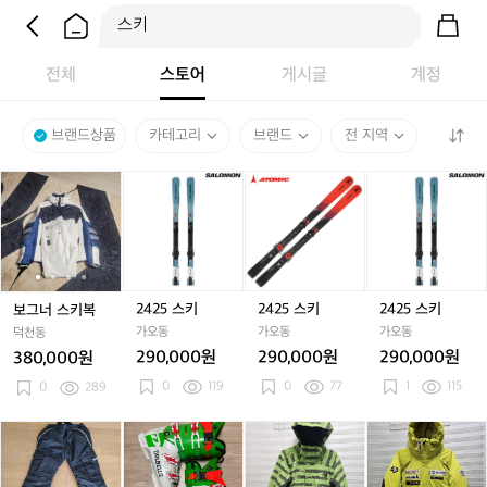
전체
스토어
게시글
계정
브랜드상품
카테고리
브랜드
전 지역
보
보
2
보
2
보
2
그
그
4
그
4
그
4
너
너
2
너
2
너
2
스
스
5
스
5
스
5
키
키
스
키
스
키
스
복
복
키
복
키
복
키
2425 스키
2425 스키
2425 스키
보그너 스키복
가오동
가오동
가오동
덕천동
290,000원
290,000원
290,000원
380,000원
0
119
0
77
1
115
0
289
초
초
달
달
노
달
노
데
등
등
벨
벨
스
벨
스
상
학
학
로
로
페
로
페
트