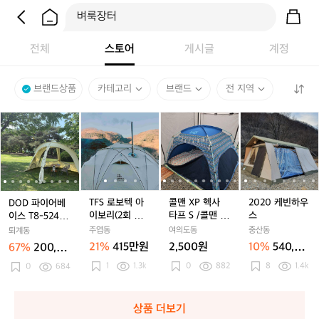
전체
스토어
게시글
계정
브랜드상품
카테고리
브랜드
전 지역
D
D
T
D
T
콜
D
T
콜
2
O
O
F
O
F
맨
O
F
맨
0
D
D
S
D
S
X
D
S
X
2
파
파
로
파
로
P
파
로
P
0
이
이
보
이
보
헥
이
보
헥
케
어
어
텍
어
텍
사
어
텍
사
빈
베
베
아
베
아
타
베
아
타
하
TFS 로보텍 아
콜맨 XP 헥사
2020 케빈하우
DOD 파이어베
이
이
이
이
이
프
이
이
프
우
이보리(2회 사
타프 S /콜맨 디
스
이스 T8-524-B
스
스
보
스
보
S
스
보
S
스
용) + [ 와와웨 /
럭스 /발포매트/
G
주엽동
여의도동
중산동
퇴계동
T
T
리
T
리
/
T
리
/
X.Stove 사이드
미니쉘프 / 강아
21%
415만원
2,500원
10%
540,00
67%
200,00
8
8
(2
뷰 (캠핑용 스테
8
(2
콜
지 대형 울타리
8
(2
콜
(
0원
0원
인리스 화목난
1
1.3k
/ 멀티 상판(양
0
882
8
1.4k
-
0
684
-
회
-
회
맨
-
회
맨
-
로) 팝니다. 1회
문형 폴딩박스
5
5
사
5
사
디
5
사
디
사용
전용) / 신일 제
2
2
용)
2
용)
럭
2
용)
럭
빙기 / 좌식 폴
4
4
+
4
+
스
4
+
스
상품 더보기
딩의자 / 간이바