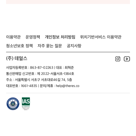
-
-
[
-
[
/
-
[
/
-
[
비큐의자 / 1인
B
B
와
B
와
발
B
와
발
용 발포매트/ 파
G
G
와
G
와
포
G
와
포
크론돗자리/롤
웨
웨
매
웨
매
테이
/
/
트/
/
트/
/
X.
X.
미
X.
미
X
S
S
니
S
니
이용약관
운영정책
개인정보 처리방침
위치기반서비스 이용약관
t
t
쉘
t
쉘
t
청소년보호 정책
자주 묻는 질문
공지사항
o
o
프
o
프
v
v
/
v
/
(주) 데얼스
e
e
강
e
강
사
사
아
사
아
사업자등록번호 : 863-87-02263 | 대표 : 최혁준
이
이
지
이
지
통신판매업 신고번호 : 제 2022-서울서초-1384호
드
드
대
드
대
주소 : 서울특별시 서초구 서초대로46길 74, 5층
뷰
뷰
형
뷰
형
대표번호 : 1661-4835 | 문의/제휴 : help@theres.co
(캠
(캠
울
(캠
울
핑
핑
타
핑
타
용
용
리
용
리
스
스
/
스
/
테
테
멀
테
멀
인
인
티
인
티
리
리
상
리
상
스
스
판
스
판
화
화
(양
화
(양