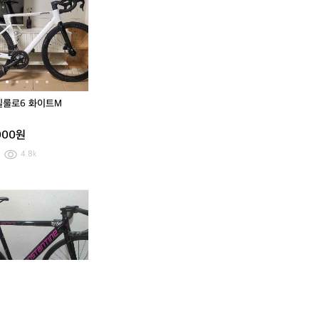
지
실
지
실
0,
0,
수
룰
수
룰
3
3
프
로
프
로
1
1
라
6
라
6
아
아
픽
화
픽
화
시
시
시
이
시
이
안
안
판/
트
판/
트
숏
숏
대
M
대
M
실룰로6 화이트M
새
새
급
급
제
제
처
처
품
품
000원
제
제
거
거
시
시
4.8k
저
저
ㄱ
ㄱ
입
입
ㄴ
ㄴ
니
니
인
p
(판
인
p
(판
다
다
피
x
매
피
x
매
T
T
자
g
완
자
g
완
T
T
엘
g
료)
엘
g
료)
리
e
2
리
e
2
우
n
0
우
n
0
스
5
2
스
5
2
d
+
4
d
+
4
디
슈
콘
디
슈
콘
스
가
스
스
가
스