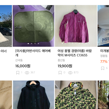
버
고
버
고
트
버
고
트
펌
핏
베
핏
베
2
핏
베
2
프
모
[미
[미
여
[미
여
미
반
어
반
어
4
반
어
4
포
닥
사
사
성
사
성
개
팔
풋
팔
풋
0
팔
풋
0
함
베
용]
용]
몽
용]
몽
봉
티
2
티
2
티
2
새
오
어
어
벨
어
벨
베
셔
2
셔
2
셔
2
상
르
반
반
경
반
경
개
츠
5
츠
5
츠
5
품
크
사
사
량
사
량
판
미
(전
이
이
(여
이
(여
매
개
실
드
드
름)
드
름)
합
봉
+이
에
에
바
에
바
니
너
어
어
람
어
람
다...
[미사용]어반사이드 에어베
여성 몽벨 경량(여름) 바람
미개봉
+이너
러
베
베
막
베
막
개
막이 M사이즈 C13655
정왕동
그
개
개
이
개
이
산곡동
중산동
77%
포
M
M
16,000원
19,900원
함)
사
사
6
이
이
1
367
0
873
즈
즈
C
C
룬
[L]
룬
[L]
베
룬
[L]
베
미
1
1
닥
베
닥
베
이
닥
베
이
스
3
3
스
넘
스
넘
프
스
넘
프
테
6
6
하
U
하
U
X
하
U
X
리
5
5
베
F
베
F
레
베
F
레
랜
5
5
자
C
자
C
디
자
C
디
치