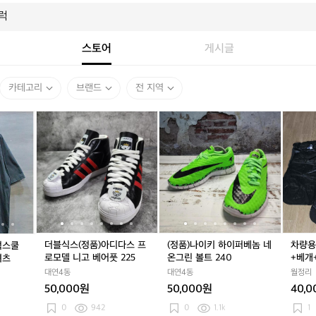
스토어
게시글
카테고리
브랜드
전 지역
[M]
더
[M]
더
(정
[M]
더
(정
차
알
블
알
블
품)
알
블
품)
량
레
식
레
식
나
레
식
나
용
그
스
그
스
이
그
스
이
에
리
(정
리
(정
키
리
(정
키
어
2
품)
2
품)
하
2
품)
하
매
1
아
1
아
이
1
아
이
트
s
디
s
디
퍼
s
디
퍼
차
s
다
s
다
베
s
다
베
박
럭
스
럭
스
놈
럭
스
놈
매
더블식스(정품)아디다스 프
(정품)나이키 하이퍼베놈 네
차량용
 럭스쿨
스
프
스
프
네
스
프
네
트
로모델 니고 베어풋 225
온그린 볼트 240
+베개
셔츠
쿨
로
쿨
로
온
쿨
로
온
+베
품미개
대연4동
대연4동
월정리
세
모
세
모
그
세
모
그
개
50,000원
50,000원
40,
미
델
미
델
린
미
델
린
+에
오
니
오
니
볼
오
니
볼
어
0
942
0
1.1k
1