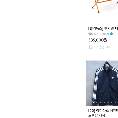
벤
지
치
충
원
전
_
식
타
L
이
[헬리녹스] 벤치원_
E
다
D
헬리녹스 Helinox
이
조
335,000원
명
0
265
클
래
식
[9
차
0]
박
아
라
디
이
다
트
스
팝
베
니
켄
다
바
^
우
^
[90] 아디다스 베
어
트랙탑 져지