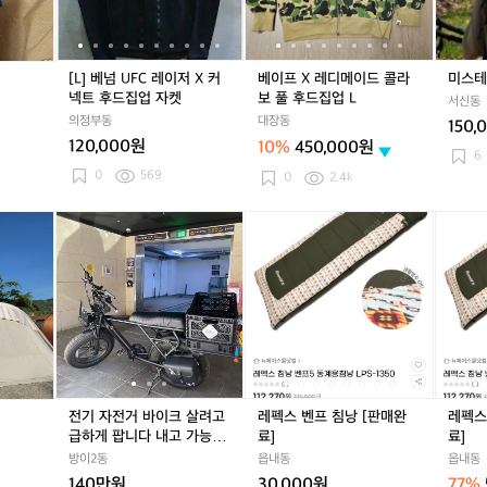
켓
레
켓
레
메
켓
레
메
6
이
이
이
이
이
5
저
저
드
저
드
L
X
X
콜
X
콜
베
[L] 베넘 UFC 레이저 X 커
베이프 X 레디메이드 콜라
미스테
커
커
라
커
라
낭
넥트 후드집업 자켓
보 풀 후드집업 L
서신동
넥
넥
보
넥
보
의정부동
대장동
150,
트
트
풀
트
풀
120,000원
10%
450,000원
후
후
후
후
후
6
드
드
드
드
드
0
569
0
2.4k
집
집
집
집
집
업
업
업
업
업
모
전
전
레
전
레
레
자
자
L
자
L
닥
기
기
펙
기
펙
펙
켓
켓
켓
베
자
자
스
자
스
스
오
전
전
벤
전
벤
벤
르
거
거
프
거
프
프
크
바
바
침
바
침
침
텐
이
이
낭
이
낭
낭
트
크
크
[판
크
[판
[판
살
살
매
살
매
매
려
려
완
려
완
완
전기 자전거 바이크 살려고
레펙스 벤프 침낭 [판매완
레펙스
고
고
료]
고
료]
료]
급하게 팝니다 내고 가능 합
료]
료]
급
급
급
니다 벤틀러스 xt20
방이2동
읍내동
읍내동
하
하
하
140만원
30,000원
77%