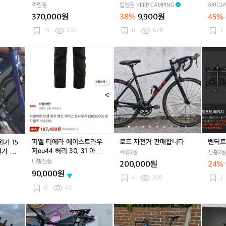
트
자
트
자
핑
트
자
메
죽림동
킵캠핑 KEEP CAMPING
하이그라
랙
전
랙
전
의
랙
전
탈
370,000원
38%
9,900원
45%
탑
거
탑
거
자
탑
거
비
져
져
목
져
너
14
2.5k
0
678
2
지
지
쿠
지
션
피
피
로
피
로
벤
캠
엘
엘
드
엘
드
딕
핑
티
티
자
티
자
트
베
에
에
전
에
전
웨
개
라
라
거
라
거
건
에
에
판
에
판
이
이
매
이
매
스
스
합
스
합
트
트
니
트
니
라
라
다
라
다
피엘 티에라 에이스트라우
로드 자전거 판매합니다
벤딕트
원가 15
우
우
우
저eu44 허리 30, 31 아시
가 50
세류2동
신흥2동
저
저
저
안숏 새제품 거저입니다TT
고 했어
내발산동
200,000원
24%
e
e
e
90,000원
u
u
u
4
290
2
4
4
4
0
62
4
4
4
허
허
허
쉐
언
쉐
에
쉐
에
자
리
리
리
보
앤
보
이
보
이
바
3
3
3