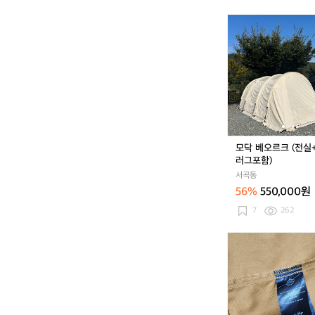
버
핏
모
반
닥
팔
베
티
오
셔
르
츠
크
(전
실
+이
너
모닥 베오르크 (전실
러
러그포함)
그
서곡동
포
56%
550,000원
함)
7
262
룬
닥
스
하
베
자