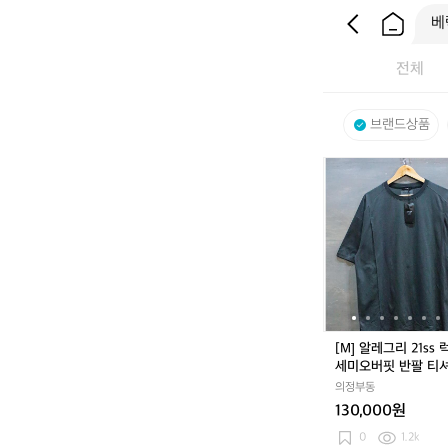
전체
브랜드상품
[M]
알
레
그
리
2
1
s
s
럭
[M] 알레그리 21ss
스
세미오버핏 반팔 티
쿨
의정부동
세
130,000원
미
오
0
1.2k