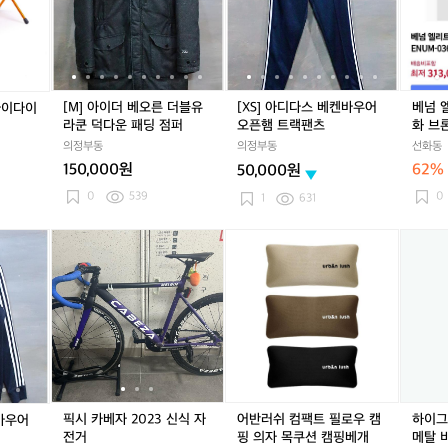
베
베
다
베
다
트
오
오
스
오
스
복
른
른
베
른
베
싱
더
더
켄
더
켄
슈
블
블
바
블
바
즈
유
유
우
유
우
권
[M] 아이더 베오른 더블유
[XS] 아디다스 베켄바우어
베넘 
타이다이
라
라
어
라
어
투
라쿤 덕다운 패딩 점퍼
오픈햄 트랙팬츠
화 브론
쿤
쿤
오
쿤
오
화
의정부동
의정부동
선화동
덕
덕
픈
덕
픈
브
150,000원
62%
50,000원
다
다
햄
다
햄
론
운
운
트
운
트
즈
0
539
0
1
631
패
패
랙
패
랙
/
딩
딩
팬
딩
팬
2
[9
픽
[9
픽
어
[9
픽
하
점
점
츠
점
츠
7
0]
시
0]
시
반
0]
시
이
퍼
퍼
퍼
5
아
카
아
카
러
아
카
그
디
베
디
베
쉬
디
베
라
다
자
다
자
컴
다
자
운
스
2
스
2
팩
스
2
즈
베
0
베
0
트
베
0
O
켄
2
켄
2
필
켄
2
링
바
3
바
3
로
바
3
벨
우
신
우
신
우
우
신
크
픽시 카베자 2023 신식 자
어반러쉬 컴팩트 필로우 캠
하이그
켄바우어
어
식
어
식
캠
어
식
로
전거
핑 의자 목쿠션 캠핑베개
메탈 