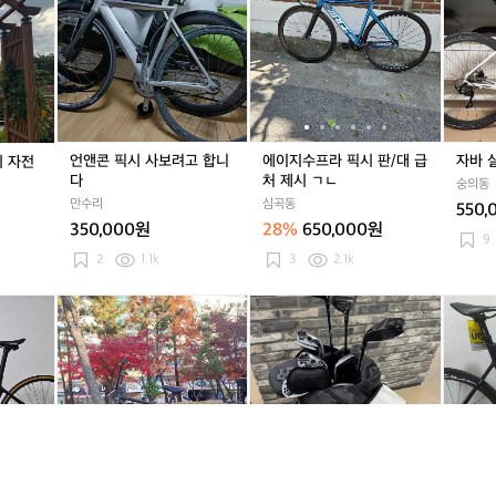
러
콘
러
지
러
지
실
0,
0,
0,
m
픽
m
수
m
수
룰
3
3
3
t
시
t
프
t
프
로
1
1
1
b
사
b
라
b
라
6
아
아
아
2
보
2
픽
2
픽
화
시
시
시
7.
려
7.
시
7.
시
이
안
안
안
5
고
5
판/
5
판/
트
숏
숏
숏
인
합
인
대
인
대
M
언앤콘 픽시 사보려고 합니
에이지수프라 픽시 판/대 급
자바 
치 자전
새
새
새
치
니
치
급
치
급
다
처 제시 ㄱㄴ
제
제
제
숭의동
자
다
자
처
자
처
품
만수리
품
심곡동
품
550,
전
전
제
전
제
거
거
거
350,000원
28%
650,000원
거
거
시
거
시
9
저
저
저
ㄱ
ㄱ
2
1.1k
3
2.1k
입
입
입
ㄴ
ㄴ
니
니
니
인
킨
인
p
인
p
(판
다
다
다
피
크
피
x
피
x
매
T
T
T
자
(k
자
g
자
g
완
T
T
T
엘
i
엘
g
엘
g
료)
리
n
리
e
리
e
2
우
k)
우
n
우
n
0
스
b
스
5
스
5
2
d
m
d
+
d
+
4
디
x
디
슈
디
슈
콘
스
팝
스
가
스
가
스