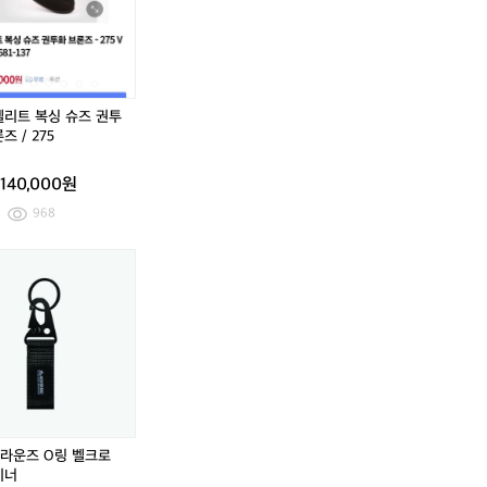
베
다
트
베
다
트
오
스
복
오
스
복
른
베
싱
른
베
싱
더
켄
슈
더
켄
슈
블
바
즈
블
바
즈
유
우
권
유
우
권
엘리트 복싱 슈즈 권투
라
어
투
라
어
투
즈 / 275
쿤
오
화
쿤
오
화
덕
픈
브
덕
픈
브
140,000원
다
햄
론
다
햄
론
운
트
즈
운
트
즈
968
패
랙
/
패
랙
/
딩
팬
2
딩
팬
2
[9
[9
점
츠
7
점
츠
7
0]
0]
퍼
5
퍼
5
아
아
디
디
다
다
스
스
베
베
켄
켄
바
바
우
우
라운즈 O링 벨크로
어
어
비너