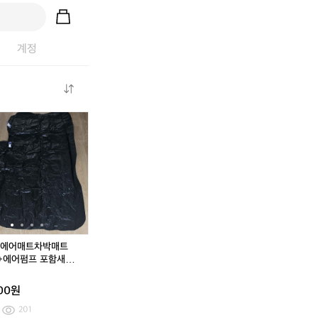
계정
더
[M]
(정
차
더
[M]
(정
차
블
알
품)
량
블
알
품)
량
식
레
나
용
식
레
나
용
스
그
이
에
스
그
이
에
(정
리
키
어
(정
리
키
어
품)
2
하
매
품)
2
하
매
아
1
이
트
아
1
이
트
디
s
퍼
차
디
s
퍼
차
다
s
베
박
다
s
베
박
스
럭
놈
매
스
럭
놈
매
에어매트차박매트
프
스
네
트
프
스
네
트
+에어펌프 포함새상
로
쿨
온
+베
로
쿨
온
+베
봉
모
세
그
개
모
세
그
개
000원
델
미
린
+에
델
미
린
+에
니
오
볼
어
니
오
볼
어
201