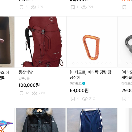
게
게
게
팝
팝
팝
5
2.2k
1
721
1
니
니
니
다
다
다
등
[마
[마
[마
내
내
내
산
타
타
타
고
고
고
베
도
도
도
가
가
가
낭
르]
르]
르]
능
능
능
베
베
베
합
합
합
타
타
타
니
니
니
락
락
락
다
다
다
경
경
악
벤
벤
벤
량
량
세
틀
틀
틀
잠
잠
사
등산베낭
[마타도르] 베타락 경량 잠
[마타
본즈 에
러
러
러
금
금
리
금장치
케이블
 빈티지
만수6동
스
스
스
장
장
케
래식 차
마타도르
마타도
x
x
x
100,000원
치
치
이
t
t
t
69,000원
29,
블
12
2.8k
2
2
2
4
342
1
0
0
0
[M]
[M]
[X
[M]
[X
베
아
아
S]
아
S]
넘
이
이
아
이
아
엘
더
더
디
더
디
리