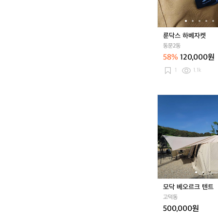
켓
룬닥스 하베자켓
동문2동
58%
120,000원
1
1.1k
모
닥
베
오
르
크
텐
트
모닥 베오르크 텐트
고덕동
500,000원