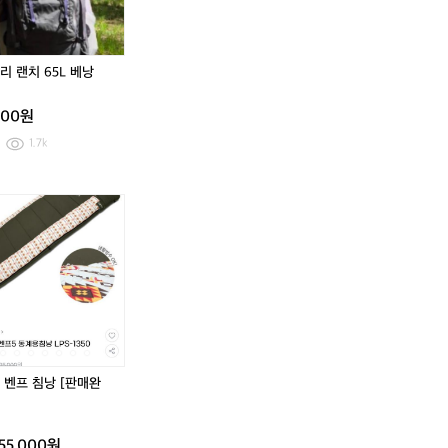
레
켓
메
레
메
이
이
이
이
저
드
저
드
X
콜
X
콜
리 랜치 65L 베낭
커
라
커
라
넥
보
넥
보
000원
트
풀
트
풀
후
후
후
후
1.7k
드
드
드
드
집
집
집
집
업
업
업
업
레
레
레
레
자
L
자
L
펙
펙
펙
펙
켓
켓
스
스
스
스
벤
벤
벤
벤
프
프
프
프
침
침
침
침
낭
낭
낭
낭
[판
[판
[판
[판
매
매
매
매
완
완
완
완
 벤프 침낭 [판매완
료]
료]
료]
료]
55,000원