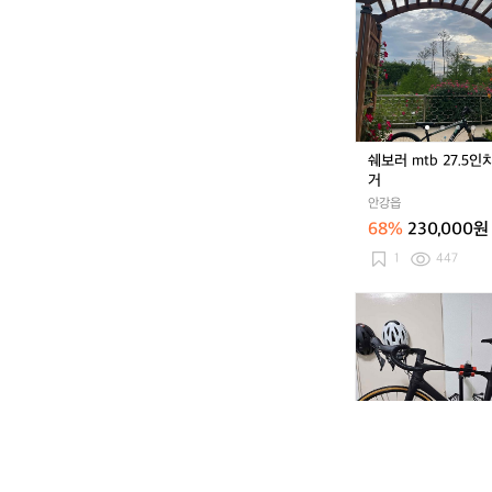
러
카
m
베
t
자
b
원
2
가
7.
5
5
0
인
쉐보러 mtb 27.5인
픽
치
거
시
자
다
안강읍
전
고
68%
230,000원
거
치
1
447
고
손
인
보
피
고
자
했
엘
어
리
요
우
스
d
디
스