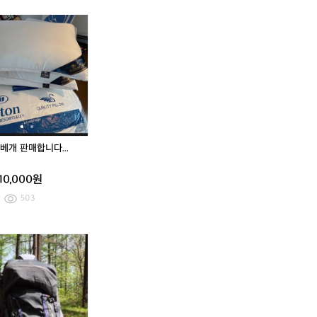
고
버
트
펌
고
버
트
펌
베
핏
2
프
베
핏
2
프
[미
여
미
여
어
반
4
포
어
반
4
포
사
성
개
성
풋
팔
0
함
풋
팔
0
함
용]
몽
봉
몽
2
티
새
2
티
새
어
벨
베
벨
2
셔
상
2
셔
상
반
경
개
경
5
츠
품
5
츠
품
사
량
판
량
미
미
이
(여
매
(여
개
개
드
름)
합
름)
봉
봉
에
바
니
바
어
람
다...
람
베개 판매합니다...
베
막
막
개
이
이
10,000원
M
M
사
사
503
이
이
즈
즈
C
C
[L]
룬
베
[L]
베
1
1
베
닥
이
베
이
3
3
넘
스
프
넘
프
6
6
U
하
X
U
X
5
5
F
베
레
F
레
5
5
C
자
디
C
디