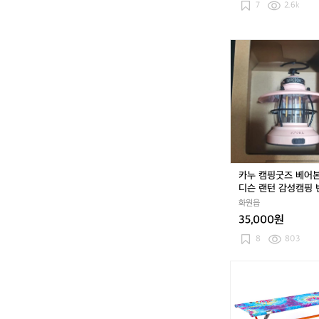
7
2.6k
카
누
캠
핑
굿
즈
베
어
본
즈
카누 캠핑굿즈 베어
에
디슨 랜턴 감성캠핑
디
충전식 LED조명 클
화원읍
슨
박 라이트 팝니다^^
35,000원
랜
턴
8
803
감
성
[헬
캠
리
핑
녹
빈
스]
티