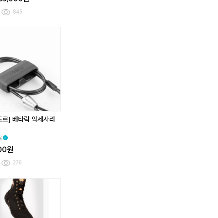
845
[마
[마
[마
[마
타
타
타
타
도
도
도
도
르]
르]
르]
르]
베
베
베
베
타
타
타
타
락
락
락
락
경
악
경
악
량
세
량
세
잠
사
잠
사
도르] 베타락 악세사리
금
리
금
리
장
케
장
케
르
치
이
치
이
000원
블
블
276
[M]
[X
베
[M]
[X
베
아
S]
넘
아
S]
넘
이
아
엘
이
아
엘
더
디
리
더
디
리