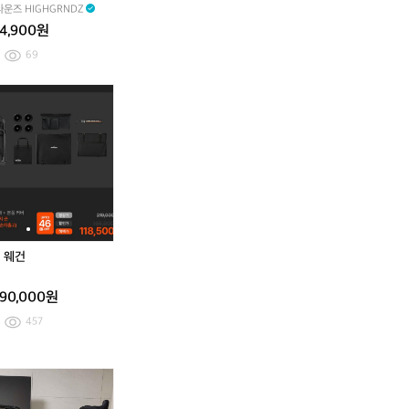
트
트
운즈 HIGHGRNDZ
랙
랙
4,900원
탑
탑
져
져
69
지
지
피
로
벤
피
로
엘
드
딕
엘
드
티
자
트
티
자
에
전
웨
에
전
라
거
건
라
거
에
판
에
판
이
매
이
매
스
합
스
합
트
니
트
니
라
다
라
다
 웨건
우
우
저
저
90,000원
e
e
u
u
457
4
4
4
4
허
허
에
자
에
자
리
리
이
바
이
바
3
3