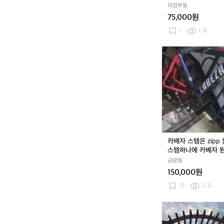
트
의정부동
랙
75,000원
탑
져
1
1.3k
지
카
배
자
스
템
은
z
i
p
p
카배자 스템은 zipp 
원
스템하나에 카베자 원
가
픽시 다 고치고 손보
금광동
1
요
150,000원
5
스
16
2.3k
템
하
쉐
나
보
에