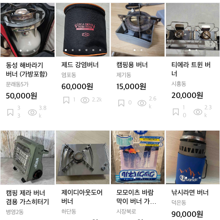
가
가
버
버
동
동
제
동
제
캠
제
캠
티
스
스
너,
너,
성
성
드
성
드
핑
드
핑
에
노
노
해
해
강
해
강
용
강
용
라
스
스
바
바
염
바
염
버
염
버
트
스
스
라
라
버
라
버
너
버
너
윈
타
타
기
기
너
기
너
너
버
케
케
버
버
버
너
제드 강염버너
캠핑용 버너
티에라 트윈 버
동성 해바라기
이
이
너
너
너
너
버너 (가방포함)
염포동
제기동
스,
스,
(가
(가
(가
시흥동
문래동5가
60,000원
15,000원
연
연
방
방
방
20,000원
50,000원
2.6
료
료
포
포
1
2.2k
포
0
k
1
2.3
3
3.8
통
통
함)
함)
함)
0
k
3
k
케
케
이
이
캠
제
모
모
낚
스
스
핑
이
모
모
시
제
디
이
이
라
라
아
츠
츠
면
버
웃
바
바
버
너
도
람
람
너
겸
어
막
막
제이디아웃도어
모모이츠 바람
낚시라면 버너
캠핑 제라 버너
용
버
이
이
버너
막이 버너 가드
겸용 가스히터기
덕은동
가
너
버
버
오일 펜스
하단동
시장북로
병영2동
90,000원
스
너
너