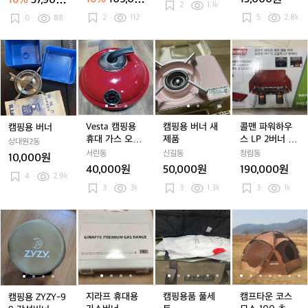
16%
57,900
용
탠
접
딩
너
너
2
1.1k
너
람막이
0원
원
2
112
드
이
5
2.8k
가
0
88
멀
멀
멀
식
스
티
티
티
버
버
테
테
테
캠
캠
V
V
캠
V
캠
콜
너
너
이
이
이
핑
핑
e
e
핑
e
핑
맨
바
그
블
블
블
용
용
s
s
용
s
용
파
람
리
버
버
t
t
버
t
버
워
막
들
너
너
a
a
너
a
너
하
이
윈
캠
캠
새
캠
새
우
드
핑
핑
제
핑
제
스
Vesta 캠핑용
캠핑용 버너 새
콜맨 파워하우
캠핑용 버너
스
용
용
품
용
품
L
휴대 가스 오븐
제품
스 LP 2버너 스
상대원2동
크
휴
휴
휴
P
버너
토브II 캠핑 아
서린동
신길동
청림동
10,000원
린
대
대
대
2
웃도어
40,000원
50,000원
190,000원
대
가
가
가
버
4
2.9k
형
3
3k
3
1.3k
3
1k
스
스
스
너
바
오
오
오
스
람
캠
캠
븐
지
캠
븐
지
캠
캠
븐
지
캠
토
캠
막
핑
핑
버
라
핑
버
라
핑
핑
버
라
핑
브
프
이
용
용
너
프
용
너
프
용
용
너
프
용
I
타
Z
Z
휴
Z
휴
품
Z
휴
품
I
운
Y
Y
대
Y
대
풀
Y
대
풀
캠
코
Z
Z
용
Z
용
세
Z
용
세
핑
스
Y
Y
가
Y
가
트
Y
가
트
아
모
지라프 휴대용
캠핑용품 풀세
캠프타운 코스
캠핑용 ZYZY-9
-
-
스
-
스
-
스
웃
스