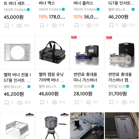
트
버
너
너
G
버너 맥스
버너 플러스
IGT용 인서트
트 버너 세트 (플
너
맥
플
T
미러
레이트+테이블)
이타카 ITHAKA
이타카 ITHAKA
벨락 BELLROC
이타카 ITHAKA
세
스
러
용
K
19%
178,00
10%
56,000
46,200원
45,000원
트
스
인
0원
원
2
619
5
534
0
523
(플
3
256
서
레
트
이
미
벨
벨
썬
썬
썬
트
러
락
락
연
연
연
+테
버
캠
료
료
료
이
너
핑
휴
휴
휴
블)
전
유
대
대
대
용
닛
용
용
용
I
기
미
미
가
벨락 캠핑 유닛
썬연료 휴대용
썬연료 휴대용
벨락 버너 전용 I
G
어
니
니
스
기어백 버너 식
미니 가스버너
가스버너 캠핑
GT용 인서트 빈
T
백
가
가
버
기 원유닛 멀티
버너 화이트
티지
벨락 BELLROC
썬연료 SUN
썬연료 SUN
벨락 BELLROC
용
버
스
스
너
백 차박 다용도
K
K
46,600원
28,100원
31,700원
46,200원
인
너
수납 가방
버
버
캠
4
954
1
351
0
258
서
0
264
식
너
너
핑
트
기
버
빈
원
너
[스
[스
하
H
티
유
화
노
노
이
G
지
닛
이
우
우
그
Z
멀
트
라
라
라
하
티
인]
인]
운
이