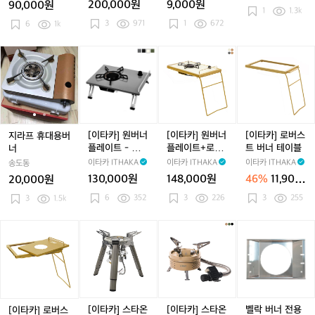
200,000원
9,000원
90,000원
히
가
가
1
1.3k
3
971
1
672
터
6
1k
드
드
기
오
오
일
일
지
지
[이
[이
[이
펜
펜
라
라
타
타
타
스
스
프
프
카]
카]
카]
휴
휴
원
원
로
대
대
버
버
버
용
용
너
너
스
버
버
플
플
트
[이타카] 원버너
[이타카] 원버너
[이타카] 로버스
지라프 휴대용버
너
너
레
레
버
플레이트 - 테이
플레이트+로버
트 버너 테이블
너
이
이
너
블버너
스트 버너 테이
이타카 ITHAKA
이타카 ITHAKA
이타카 ITHAKA
송도동
트
트
테
블 세트
130,000원
148,000원
46%
11,900
20,000원
-
+로
이
원
6
352
3
226
3
255
3
1.5k
테
버
블
이
스
블
트
[이
[이
[이
벨
버
버
타
타
타
락
너
너
카]
카]
카]
버
테
로
스
스
너
이
버
타
타
전
블
스
온
온
용
세
트
버
버
I
[이타카] 스타온
[이타카] 스타온
벨락 버너 전용
[이타카] 로버스