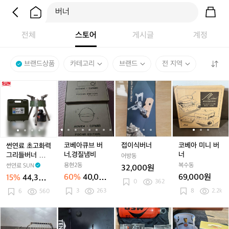
전체
스토어
게시글
계정
브랜드상품
카테고리
브랜드
전 지역
썬
썬
코
썬
코
접
썬
코
접
코
연
연
베
연
베
이
연
베
이
베
료
료
아
료
아
식
료
아
식
아
초
초
큐
초
큐
버
초
큐
버
미
고
고
브
고
브
너
고
브
너
니
화
화
버
화
버
화
버
버
력
력
너,
력
너,
력
너,
너
코베아큐브 버
접이식버너
코베아 미니 버
썬연료 초고화력
그
그
경
그
경
그
경
너,경질냄비
너
그리들버너 캠핑
어방동
리
리
질
리
질
리
질
이소 가스 강염
용현2동
복수동
썬연료 SUN
32,000원
들
들
냄
들
냄
들
냄
버너
60%
40,00
69,000원
15%
44,300
버
버
비
버
비
0
362
버
비
0원
원
3
263
8
2.2k
너
6
560
너
너
너
캠
캠
캠
캠
핑
핑
핑
핑
작
작
텐
텐
M
새
이
이
이
이
은
은
트
트
S
제