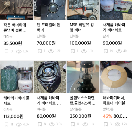
소
소
소
소
버
버
레
레
R
품
가
가
가
가
너
너
일
일
휘
해
스
스
스
스
위
위
러
러
발
바
강
강
강
강
에
에
원
원
유
라
염
염
염
염
큰
큰
버
버
강
기
텐 트레일러 원
MSR 휘발유 강
새제품 해바라
작은 버너위에
버
버
버
버
냄
냄
너
너
염
버
버너
염 버너
기 버너세트
큰냄비 불편하시
너
너
너
너
비
비
버
너
죠? 강염버너 +
신석동
신석동
남리
대장동
불
불
너
세
그리들 받침
70,000원
100,000원
90,000원
35,500원
편
편
트
1
1.2k
1
1.1k
19
4k
하
0
1.3k
하
시
시
죠?
죠?
해
새
새
콜
콜
해
강
강
바
제
제
맨
맨
바
염
염
라
품
품
노
노
라
버
버
기
해
해
스
스
기
너
너
버
바
바
스
스
버
+
+
너
라
라
타
타
너,
그
그
풀
기
기
렌
렌
화
새제품 해바라
콜맨노스스타렌
해바라기버너,
해바라기버너 풀
리
리
세
버
버
턴,
턴,
로
기 버너세트 이
턴,콜맨425버
화로대 테이블
세트
들
들
트
너
너
콜
콜
대
소가스
너,노스스타케이
야사동
장기본동
방학3동
야사동
받
받
세
세
맨
맨
테
스,연료통케이스
80,000원
250,000원
46%
80,000
113,000원
침
침
트
트
4
4
이
원
8
3.9k
0
1.1k
3
1.2k
11
4.3k
이
이
2
2
블
소
소
5
5