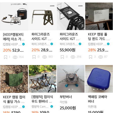
티
티
티
티
에
멀
멀
원
멀
원
트
[K
하
하
K
지
지
지
지
코
티
티
버
티
버
E
이
이
E
소
소
소
소
링
렌
렌
너
렌
너
E
그
그
E
형
형
형
형
H
지
지
접
지
접
P
라
라
P
0
이
이
캠
운
운
캠
0
식
식
핑
즈
즈
핑
6
캠
캠
X
사
사
폴
하이그라운즈
하이그라운즈
KEEP 캠핑 폴
[KEEP캠핑X티
8
핑
핑
티
이
이
딩
사이드 IGT 테
사이드 IGT 테
딩 윈드 가드 그
에라] 이소 가스
9
테
테
에
드
드
윈
이블 버너프레
이블 버너프레
리들 불판 스토
미니 버너 캠핌
하이그라운즈 H
하이그라운즈 H
킵캠핑 KEEP C
킵캠핑 KEEP C
이
이
라]
I
I
드
임
임+오덕스탠드
브 휴대용 접이
용 휴대용
IGHGRNDZ
IGHGRNDZ
AMPING
AMPING
20%
28,900
55,900원
28%
25,900
20%
52,900
블
블
이
G
G
가
식 버너 바람막
원
원
원
0
180
0
294
이
3
87
소
1
764
T
T
드
가
테
테
그
스
이
이
리
K
[캠
[캠
부
[캠
부
백
미
블
블
들
E
핑
핑
탄
핑
탄
패
니
버
버
불
E
덕]
덕]
버
덕]
버
킹
버
너
너
판
P
접
접
너
접
너
코
너
프
프
스
캠
이
이
이
베
캠
레
레
토
핑
식
식
식
아
핌
임
임
브
접
우
우
우
버
[캠핑덕] 접이식
부탄버너
백패킹 코베아
KEEP 캠핑 접이
용
+오
휴
이
드
드
드
너
우드 원버너 멀
버너
식 폴딩 가스 버
각산동
휴
덕
대
식
원
원
원
티 테이블
너 그리들 윈드
캠핑덕 Campin
이촌1동
킵캠핑 KEEP C
25,000원
대
스
용
폴
버
버
버
스크린 대형 바
gDuck
AMPING
16%
109,00
15,000원