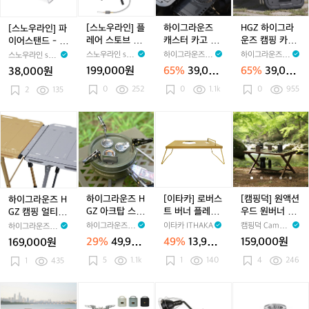
백
파
플
즈
그
차
이
레
캐
라
[스노우라인] 플
하이그라운즈
HGZ 하이그라
[스노우라인] 파
박
어
어
스
운
레어 스토브 -
캐스터 카고 박
운즈 캠핑 카고
이어스탠드 - 버
다
스
스
터
즈
가스버너/고화
스 53L 75L 커
박스 53L 75L
너스탠드
스노우라인 sno
하이그라운즈 H
하이그라운즈 H
스노우라인 sno
용
탠
토
카
캠
력버너
버 IGT 유닛 토
커버 유닛 토르
wline
IGHGRNDZ
IGHGRNDZ
wline
199,000원
65%
39,000
65%
39,000
38,000원
도
드
브
고
르 바스켓 버너
핑
컨테이너 바스
원
원
수
0
252
경량 캠핑 테이
0
1.1k
켓 버너 경량 igt
0
955
-
2
135
-
박
카
블 기본 상판
테이블 기본 상
납
버
가
스
고
판
가
너
스
5
박
하
하
[이
[캠
방
스
버
3
스
이
이
타
핑
탠
너/
L
5
그
그
카]
덕]
드
고
7
3
라
라
로
원
화
5
L
운
운
버
액
력
L
7
즈
즈
스
션
버
커
5
H
H
트
우
하이그라운즈 H
[이타카] 로버스
[캠핑덕] 원액션
하이그라운즈 H
너
버
L
G
G
버
드
GZ 아크탑 스토
트 버너 플레이
우드 원버너 플
GZ 캠핑 얼티밋
I
커
Z
Z
너
원
브 3구 소형 고
트
레이트 캠핑 테
접이식 폴딩 경
하이그라운즈 H
이타카 ITHAKA
캠핑덕 Campin
하이그라운즈 HI
G
버
캠
아
플
버
화력 강염 캠핑
이블 플랫버너
량 높이 조절 버
IGHGRNDZ
gDuck
GHGRNDZ
29%
49,900
49%
13,900
159,000원
169,000원
T
유
핑
크
버너
레
너
헤리티지 대형
너 IGT 테이블
원
원
5
1.1k
유
1
140
닛
4
246
얼
1
435
탑
이
플
닛
토
티
스
트
레
토
르
밋
토
이
[캠
[캠
[미
[캠
[미
[캠
호
르
컨
접
브
트
핑
핑
니
핑
니
핑
파