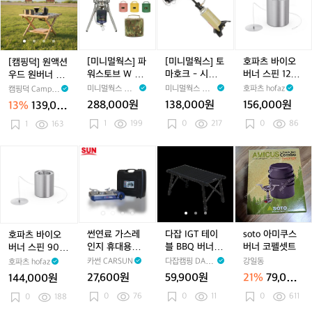
바
테
이
3
캠
덕]
덕]
멀
덕]
멀
덕]
츠
스
이
식
구
핑
원
원
웍
원
웍
원
바
켓
너
폴
소
테
액
액
스]
액
스]
액
이
버
바
딩
형
이
션
션
파
션
토
션
오
너
스
경
고
블
우
우
워
우
마
우
버
[미니멀웍스] 파
[미니멀웍스] 토
호파츠 바이오
[캠핑덕] 원액션
경
켓
량
화
플
드
드
스
드
호
드
너
워스토브 W +
마호크 - 시어링
버너 스핀 1200
우드 원버너 플
량
버
높
력
랫
원
원
토
원
크
원
스
전용가방 - 버
토치/버너
에코 링 H0069
레이트 캠핑 테
미니멀웍스 Min
미니멀웍스 Min
호파츠 hofaz
캠핑덕 Campin
캠
너
이
강
버
버
버
브
버
-
버
핀
너/보관케이스
6
이블 플랫버너
imalworks
imalworks
gDuck
288,000원
138,000원
156,000원
13%
139,00
핑
경
조
염
너
너
너
W
너
시
너
1
헤리티지 소형
0원
테
량
절
캠
1
199
0
217
헤
0
86
플
1
163
플
+
플
어
플
2
이
i
버
핑
리
레
레
전
레
링
레
0
블
g
너
버
티
이
이
용
이
토
이
0
호
썬
썬
다
썬
다
s
기
t
I
너
지
트
트
가
트
치/
트
에
파
연
연
잡
연
잡
o
본
테
G
대
캠
캠
방
캠
버
캠
코
츠
료
료
I
료
I
t
I
상
이
T
형
핑
핑
-
핑
너
핑
링
바
가
가
G
가
G
o
판
블
테
테
테
버
테
테
H
이
스
스
T
스
T
아
기
이
이
이
너/
이
이
0
오
레
레
테
레
테
미
본
블
블
블
보
블
블
0
버
인
인
이
인
이
쿠
썬연료 가스레
다잡 IGT 테이
soto 아미쿠스
호파츠 바이오
상
플
플
관
플
플
6
너
지
지
블
지
블
스
인지 휴대용버
블 BBQ 버너 원
버너 코펠셋트
버너 스핀 900
판
랫
랫
케
랫
랫
9
스
휴
휴
B
휴
B
버
너 멀티렌지
버너 접이식 캠
에코 링 H0068
카썬 CARSUN
다잡캠핑 DAJA
강일동
호파츠 hofaz
버
버
이
버
버
6
핀
대
대
B
대
B
너
핑 테이블
9
PCAMPING
27,600원
59,900원
21%
79,000
144,000원
너
너
스
너
너
9
용
용
Q
용
Q
코
원
헤
헤
0
76
헤
0
11
헤
0
611
0
0
188
버
버
버
버
버
펠
리
리
리
리
0
너
너
너
너
너
셋