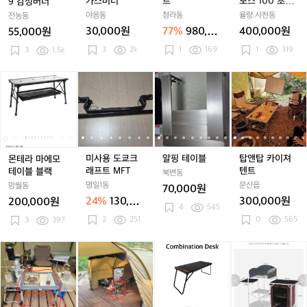
가스버너
트
모스 100 초코
9 감성버너
9
9
버
9
버
9
버
도
1
브라운 면혼방
야음동
청라동
율량.사천동
전농동
9
9
너
9
너
9
너
어
0
텐트 및 캠핑용
30,000원
77%
980,00
400,000원
55,000원
감
감
감
감
0
품 일괄판매
0원
3
2k
1
169
1
319
성
3
1.5k
성
성
성
초
버
버
버
버
코
너
너
너
너
브
몬
몬
미
몬
미
알
몬
미
알
탑
라
테
테
사
테
사
핑
테
사
핑
앤
운
라
라
용
라
용
테
라
용
테
탑
면
마
마
도
마
도
이
마
도
이
카
혼
에
에
쿄
에
쿄
블
에
쿄
블
이
방
모
모
크
모
크
모
크
져
텐
테
테
래
테
래
테
래
텐
미사용 도쿄크
알핑 테이블
탑앤탑 카이져
몬테라 마에모
트
이
이
프
이
프
이
프
트
래프트 MFT
텐트
테이블 블랙
북변동
및
블
블
트
블
트
블
트
명일1동
문산읍
망월동
70,000원
캠
블
블
M
블
M
블
M
24%
130,00
300,000원
200,000원
핑
랙
랙
F
랙
F
4
545
랙
F
0원
2
251
용
0
565
3
397
T
T
T
품
일
(캠
(캠
블
블
벅
괄
핑)
핑)
랙
랙
7
판
미
미
디
디
0
매
니
니
어
어
3
멀
멀
I
I
키