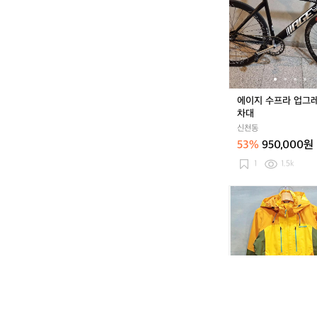
수
프
라
업
그
레
이
에이지 수프라 업그
드
차대
차
신천동
대
53%
950,000원
1
1.5k
[9
0]
라
푸
마
고
어
텍
스
퍼