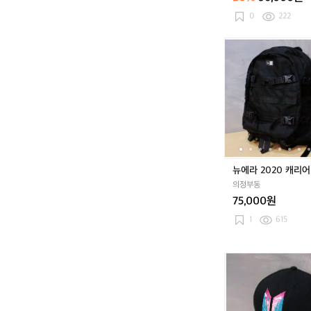
네
이
0
222
비
남
뉴
성
에
용
라
2
0
2
0
캐
리
어
뉴에라 2020 캐리어
백
의정부동
팩
75,000원
1
615
뉴
에
라
x