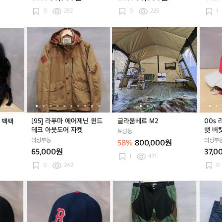
네
랙
마
이
남
노
0
252
0
225
1
비
성
듀
여
용
라
뉴
[9
뉴
[9
글
뉴
[9
글
0
성
에
에
5]
에
5]
라
에
5]
라
0
용
이
라
라
라
라
움
라
라
움
s
스
2
푸
2
푸
베
2
푸
베
라
N
0
마
0
마
르
0
마
르
푸
o
2
에
2
에
M
2
에
M
마
6
0
어
0
어
2
0
어
2
고
캐
제
캐
제
캐
제
어
리
닌
리
닌
리
닌
텍
어
윈
어
윈
어
윈
스
[95] 라푸마 에어제닌 윈드
글라움베르 M2
00s
 백팩
백
드
백
드
백
드
부
테크 아웃도어 자켓
햇 버킷
토당동
팩
테
팩
테
팩
테
니
의정부동
의정부
58%
800,000원
크
크
크
햇
65,000원
37,0
아
아
아
버
1
471
웃
웃
웃
킷
0
242
0
도
도
도
햇
어
어
어
(5
뉴
0
뉴
0
[3
뉴
0
[3
[6
자
자
자
6)
에
0
에
0
5]
에
0
5]
7]
켓
켓
켓
라
s
라
s
라
라
s
라
라
x
뉴
x
뉴
푸
x
뉴
푸
푸