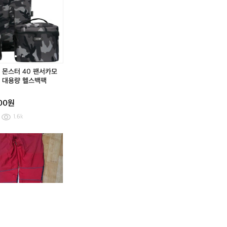
운
운
라
라
몬
라
라
점
점
푸
기
스
푸
기
퍼
퍼
마
능
터
마
능
고
성
4
고
성
어
반
0
어
반
텍
집
팬
텍
집
스
업
서
스
업
 몬스터 40 팬서카모
퍼
티
카
퍼
티
 대용량 헬스백팩
포
셔
모
포
셔
먼
츠
코
먼
츠
000원
스
듀
스
쉘
라
쉘
1.6k
바
대
바
람
용
람
(3
[9
울
몬
(3
[9
울
몬
막
량
막
0
0]
테
츄
0
0]
테
츄
이
헬
이
-
라
그
라
-
라
그
라
자
스
자
3
푸
라
버
3
푸
라
버
켓
백
켓
1)
마
+듀
티
1)
마
+듀
티
팩
몬
고
라
고
몬
고
라
고
츄
어
에
츄
어
에
라
텍
이
라
텍
이
남
스
스
남
스
스
성
퍼
믹
성
퍼
믹