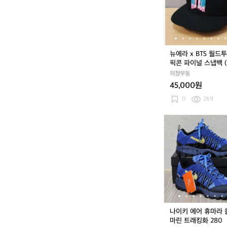
B
T
S
월
드
투
뉴에라 x BTS 월드
어
픽콘 파이널 스냅백 (F
스
의정부동
픽
45,000원
콘
파
0
269
이
널
나
스
이
냅
키
백
에
(F
어
r
휴
e
마
e)
라
울
트
나이키 에어 휴마라
라
마린 트래킹화 280
마