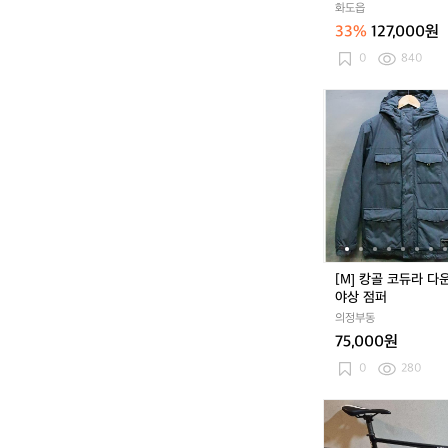
화도읍
린
33%
127,000원
트
래
0
840
킹
화
[M]
2
캉
8
골
0
코
듀
라
다
운
패
딩
[M] 캉골 코듀라 다
야
야상 점퍼
상
의정부동
점
75,000원
퍼
0
280
에
이
지