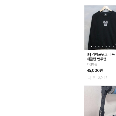
[F]
라
이
프
워
크
라
독
스
트
[F] 라이프워크 라독
링
래글런 맨투맨
래
의정부동
글
45,000원
런
맨
0
33
투
맨
탁
스
갤
럭
시
아