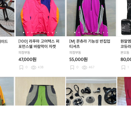
운
운
수
라
수
라
라
수
라
라
몬
점
점
프
푸
프
푸
기
프
푸
기
스
퍼
퍼
라
마
라
마
능
라
마
능
터
업
고
업
고
성
업
고
성
4
그
어
그
어
반
그
어
반
0
레
텍
레
텍
집
레
텍
집
팬
이
스
이
스
업
이
스
업
서
[100] 라푸마 고어텍스 퍼
[M] 몬츄라 기능성 반집업
원알엠
레이드
드
퍼
드
퍼
티
드
퍼
티
카
포먼스쉘 바람막이 자켓
티셔츠
코듀라
차
포
차
포
셔
차
포
셔
모
의정부동
의정부동
본오동
대
먼
대
먼
츠
대
먼
츠
코
47,000원
55,000원
80,
스
스
스
듀
쉘
쉘
쉘
라
0
438
0
467
1
바
바
바
대
람
람
람
용
[9
(3
[9
(3
울
[9
(3
울
몬
막
막
막
량
0]
0
0]
0
테
0]
0
테
츄
이
이
이
헬
라
-
라
-
그
라
-
그
라
자
자
자
스
푸
3
푸
3
라
푸
3
라
버
켓
켓
켓
백
마
1)
마
1)
+듀
마
1)
+듀
티
팩
고
몬
고
몬
라
고
몬
라
고
어
츄
어
츄
에
어
츄
에
텍
라
텍
라
이
텍
라
이
스
남
스
남
스
스
남
스
퍼
성
퍼
성
믹
퍼
성
믹