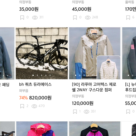
의정부동
의정부동
율하동
린
벌
린
벌
표
린
벌
표
바
35,000원
45,000원
170
트
리
트
리
볼
트
리
볼
레
래
어
래
어
캡
래
어
캡
인
0
311
0
248
6
킹
스
킹
스
킹
스
멕
화
스
화
스
화
스
라
[M]
b
[M]
b
[9
[M]
b
[9
[L]
2
냅
2
냅
2
냅
렌
캉
h
캉
h
0]
캉
h
0]
뉴
8
백
8
백
8
백
에
골
쿼
골
쿼
라
골
쿼
라
에
0
0
0
디
코
츠
코
츠
푸
코
츠
푸
라
션
듀
듀
듀
듀
마
듀
듀
마
N
급
라
라
라
라
고
라
라
고
E
처
다
에
다
에
어
다
에
어
테
운
이
운
이
텍
운
이
텍
크
패
스
패
스
스
패
스
스
성
딩
딩
제
딩
제
조
bh 쿼츠 듀라에이스
[90] 라푸마 고어텍스 제로
[L] 
운 패딩
야
야
로
야
로
기
쉘 2WAY 구스다운 점퍼
후드집
와부읍
상
상
쉘
상
쉘
후
의정부동
의정부
74%
820,000원
점
점
2
점
2
드
120,000원
55,0
퍼
퍼
W
퍼
W
집
2
470
A
A
업
1
351
0
Y
Y
자
구
구
켓
에
[1
에
[1
[M]
에
[1
[M]
원
스
스
이
0
이
0
몬
이
0
몬
알
다
다
지
0]
지
0]
츄
지
0]
츄
엠