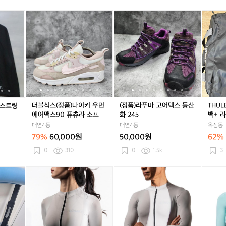
켓
켓
켓
마
아
[F]
더
[F]
더
(정
[F]
더
(정
T
웃
라
블
라
블
품)
라
블
품)
H
도
이
식
이
식
라
이
식
라
U
어
프
스
프
스
푸
프
스
푸
L
반
워
(정
워
(정
마
워
(정
마
E
팔
크
품)
크
품)
고
크
품)
고
C
티
라
나
라
나
어
라
나
어
H
셔
독
이
독
이
텍
독
이
텍
A
츠
스
키
스
키
스
스
키
스
S
호
트
우
트
우
등
트
우
등
M
더블식스(정품)나이키 우먼
(정품)라푸마 고어텍스 등산
THUL
 스트링
칭
링
먼
링
먼
산
링
먼
산
7
에어맥스90 퓨츄라 소프트
화 245
백+ 
9
래
에
래
에
화
래
에
화
0
핑크 230
대연4동
대연4동
옥정동
5
글
어
글
어
2
글
어
2
L
79%
60,000원
50,000원
62%
런
맥
런
맥
4
런
맥
4
더
맨
스
맨
스
5
맨
스
5
플
0
310
0
1.5k
3
투
9
투
9
투
9
백
맨
0
맨
0
맨
0
+
탁
바
바
바
퓨
퓨
퓨
라
스
이
이
이
츄
츄
츄
푸
갤
너
너
너
라
라
라
마
럭
리
리
리
소
소
소
침
시
라
라
라
프
프
프
낭
아
딜
딜
딜