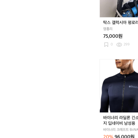
평
로
라
탁스 갤럭시아 평로
영흥리
75,000원
0
299
바
이
너
리
라
딜
론
긴
소
매
바이너리 라딜론 긴
져
지 딥네이비 남성용
지
바이너리 크래프트 BiiNA
딥
CRAFT
20%
96,000원