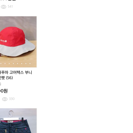
마
마
노
노
541
듀
듀
라
라
[9
뉴
글
0
[9
뉴
글
0
에
에
5]
에
라
0
5]
에
라
0
이
이
라
라
움
s
라
라
움
s
스
스
푸
2
베
라
푸
2
베
라
N
N
마
0
르
푸
마
0
르
푸
o
o
에
2
M
마
에
2
M
마
6
6
어
0
2
고
어
0
2
고
제
캐
어
제
캐
어
닌
리
텍
닌
리
텍
윈
어
스
윈
어
스
 라푸마 고어텍스 부니
드
백
부
드
백
부
햇 (56)
테
팩
니
테
팩
니
동
크
햇
크
햇
00원
아
버
아
버
웃
킷
웃
킷
330
도
햇
도
햇
어
(5
어
(5
0
뉴
[3
[6
0
뉴
[3
[6
자
6)
자
6)
0
에
5]
7]
0
에
5]
7]
켓
켓
s
라
라
라
s
라
라
라
뉴
x
푸
푸
뉴
x
푸
푸