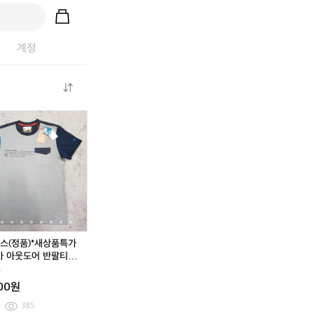
계정
[M]
[M]
몬
더
[M]
[M]
더
몬
몬
츄
블
몬
몬
블
츄
츄
라
식
츄
츄
식
라
라
폴
스
라
라
스
소
플
라
(정
소
플
(정
프
리
텍
품)
프
리
품)
트
스
후
*
트
스
*
쉘
집
디
새
쉘
집
새
기
업
집
상
기
업
상
모
자
업
품
모
자
품
스(정품)*새상품특가
후
켓
M
특
후
켓
특
마 아웃도어 반팔티셔
드
가
드
가
칭95
동
집
*
집
*
000원
업
라
업
라
자
푸
자
푸
385