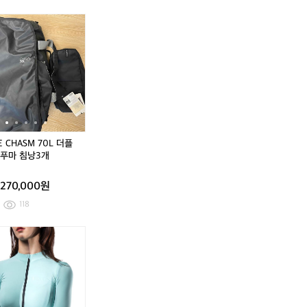
켓
마
켓
마
아
아
더
[F]
(정
T
더
[F]
(정
T
웃
웃
블
라
품)
H
블
라
품)
H
도
도
식
이
라
U
식
이
라
U
어
어
스
프
푸
L
스
프
푸
L
반
반
(정
워
마
E
(정
워
마
E
팔
팔
품)
크
고
C
품)
크
고
C
티
티
나
라
어
H
나
라
어
H
셔
셔
이
독
텍
A
이
독
텍
A
츠
츠
키
스
스
S
키
스
스
S
호
호
우
트
등
M
우
트
등
M
E CHASM 70L 더플
칭
칭
먼
링
산
7
먼
링
산
7
라푸마 침낭3개
9
9
에
래
화
0
에
래
화
0
5
5
어
글
2
L
어
글
2
L
270,000원
맥
런
4
더
맥
런
4
더
스
맨
5
플
스
맨
5
플
118
9
투
백
9
투
백
0
맨
+
0
맨
+
퓨
라
퓨
라
츄
푸
츄
푸
라
마
라
마
소
침
소
침
프
낭
프
낭