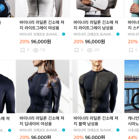
트
트
트
3
평
론
론
론
핑
핑
핑
개
로
긴
긴
긴
크
크
크
라
소
소
소
2
2
2
매
매
매
바이너리 라딜론 긴소매 져
바이너리 라딜론 긴소매 져
바이너
라
3
3
3
져
져
져
지 라이트그레이 여성용
지 라이트그레이 남성용
지 스
0
0
0
지
지
지
바이너리 크래프트 BiiNARY
바이너리 크래프트 BiiNARY
바이너리
라
라
스
CRAFT
CRAFT
CRAFT
20%
96,000원
20%
96,000원
20%
이
이
카
트
트
이
0
178
0
210
0
그
그
민
레
레
트
바
바
캐
이
이
여
이
이
니
여
남
성
너
너
언
성
성
용
리
리
에
용
용
라
라
어
딜
딜
로
론
론
드
긴
긴
로
소
소
드
매
매
C
바이너리 라딜론 긴소매 져
바이너리 라딜론 긴소매 져
캐니언
소매 져
져
져
F
지 딥네이비 여성용
지 블랙 남성용
시마노
지
지
R
바이너리 크래프트 BiiNARY
바이너리 크래프트 BiiNARY
서초3동
RY
딥
블
시
CRAFT
CRAFT
20%
96,000원
20%
96,000원
44%