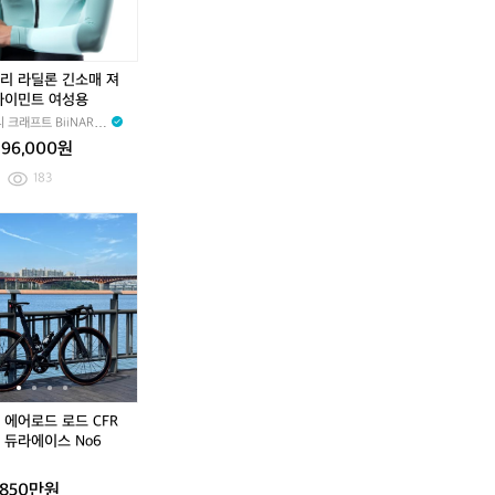
트
3
트
3
핑
개
핑
개
크
크
2
2
리 라딜론 긴소매 져
3
3
카이민트 여성용
0
0
 크래프트 BiiNARY
96,000원
183
캐
캐
니
니
언
언
에
에
어
어
로
로
드
드
로
로
드
드
C
C
 에어로드 로드 CFR
F
F
 듀라에이스 No6
R
R
시
시
850만원