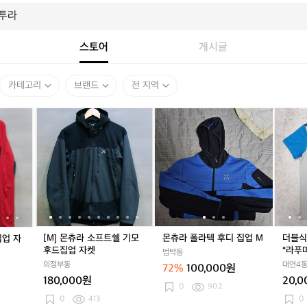
스토어
게시글
카테고리
브랜드
전 지역
[M]
[M]
[M]
[M]
몬
[M]
[M]
몬
더
몬
몬
몬
몬
츄
몬
몬
츄
블
츄
츄
츄
츄
라
츄
츄
라
식
라
라
라
라
폴
라
라
폴
스
플
소
플
소
라
플
소
라
(정
리
프
리
프
텍
리
프
텍
품)
스
트
스
트
후
스
트
후
*
집
쉘
집
쉘
디
집
쉘
디
새
업
기
업
기
집
업
기
집
상
자
모
자
모
업
자
모
업
품
[M] 몬츄라 소프트쉘 기모
몬츄라 폴라텍 후디 집업 M
더블식
집업 자
켓
후
켓
후
M
켓
후
M
특
후드집업 자켓
*라푸
범박동
드
드
드
가
츠 호
의정부동
대연4
72%
100,000원
집
집
집
*
180,000원
20,
업
업
업
라
0
902
자
자
자
푸
0
413
0