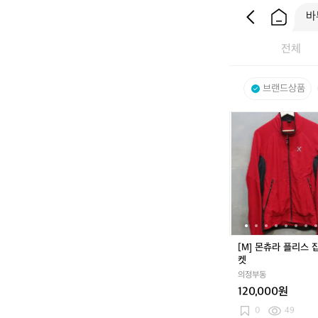
전체
브랜드상품
[M]
몬
츄
라
플
리
스
집
업
자
[M] 몬츄라 플리스 
켓
켓
의정부동
120,000원
0
49