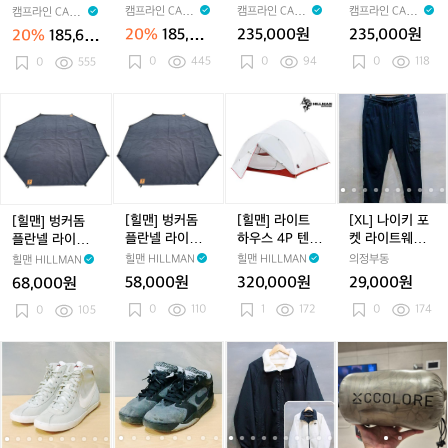
이
트
트
트
트
고어텍스/경등
여성 - 워킹화
남녀공용- 워킹
고어텍스/경등
캠프라인 CAMP
캠프라인 CAMP
캠프라인 CAMP
캠프라인 CAMP
카
브
베
그
산화
화
산화
LINE
LINE
LINE
LINE
20%
185,60
235,000원
235,000원
20%
185,60
키
라
이
레
0원
0원
0
445
0
94
0
118
-
0
555
운
지
이
고
-
여
남
어
고
성
녀
[힐
[힐
[힐
[X
텍
어
-
공
맨]
맨]
맨]
L]
스/
텍
워
용-
벙
벙
라
나
경
스/
킹
워
커
커
이
이
등
경
화
킹
돔
돔
트
키
산
등
화
플
플
하
포
화
산
란
란
우
켓
[힐맨] 벙커돔
[힐맨] 라이트
[XL] 나이키 포
[힐맨] 벙커돔
화
넬
넬
스
라
플란넬 라이트
하우스 4P 텐트
켓 라이트웨이
플란넬 라이트
라
라
4
이
매트 (그레이, 블
- 그라운드시트
트 믹스 조거 팬
매트 (그랑데 전
힐맨 HILLMAN
힐맨 HILLMAN
의정부동
힐맨 HILLMAN
이
이
P
트
랙 전용)
증정
츠
용)
58,000원
320,000원
29,000원
68,000원
트
트
텐
웨
0
110
1
172
0
174
매
0
105
매
트
이
트
트
-
트
(그
(그
그
믹
[2
[2
[2
[2
[2
[1
[2
[2
[1
꼴
[
[
랑
레
라
스
3
3
7
3
7
0
3
7
0
로
데
이,
운
조
0]
0]
5]
0]
5]
5]
0]
5]
5]
르
0
5
전
블
드
거
나
나
나
나
나
네
나
나
네
에
용)
랙
시
팬
이
이
이
이
이
파
이
이
파
어
전
트
츠
키
키
키
키
키
듀
키
키
듀
라