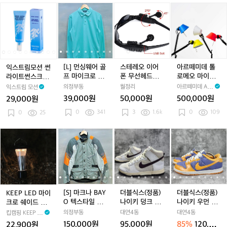
봉
봉
봉
봉
익
익
[L]
익
[L]
스
익
[L]
스
아
[
스
스
먼
스
먼
테
스
먼
테
르
트
트
싱
트
싱
레
트
싱
레
떼
림
림
웨
림
웨
오
림
웨
오
미
모
모
어
모
어
이
모
어
이
데
션
션
골
션
골
어
션
골
어
톨
썬
썬
프
썬
프
폰
썬
프
폰
로
[L] 먼싱웨어 골
스테레오 이어
아르떼미데 톨
익스트림모션 썬
라
라
마
라
마
무
라
마
무
메
프 마이크로 체
폰 무선헤드셋
로메오 마이크
라이트썬스크린
이
이
이
이
이
선
이
이
선
오
크 로고 PK 티
마이크안경선글
로 바이컬러 단
레저스포츠 런닝
의정부동
월정리
아르떼미데 Art
익스트림 모션
트
트
크
트
크
헤
트
크
헤
마
셔츠
라스새상품미사
스탠드 테이블
선크림 선밀크제
emide
39,000원
50,000원
500,000원
29,000원
썬
썬
로
썬
로
드
용
썬
로
드
이
조명 Tolomeo
형 50ml
0
341
3
1.6k
Micro Bicolor
0
109
스
0
25
스
체
스
체
셋
스
체
셋
크
크
크
크
크
크
마
크
크
마
로
린
린
로
린
로
이
린
로
이
바
K
[S]
[S]
더
[S]
더
더
[
레
레
고
레
고
크
레
고
크
이
E
마
마
블
마
블
블
저
저
P
저
P
안
저
P
안
컬
E
크
크
식
크
식
식
스
스
K
스
K
경
스
K
경
러
P
나
나
스
나
스
스
포
포
티
포
티
선
포
티
선
단
L
B
B
(정
B
(정
(정
츠
츠
셔
츠
셔
글
츠
셔
글
스
E
A
A
품)
A
품)
품)
런
런
츠
런
츠
라
런
츠
라
탠
D
Y
Y
나
Y
나
나
[S] 마크나 BAY
더블식스(정품)
더블식스(정품)
KEEP LED 마이
닝
닝
닝
스
닝
스
드
마
O
O
이
O
이
이
O 텍스타일 워
나이키 덩크 하
나이키 우먼 덩
크로 쉐이드 미
선
선
선
새
선
새
테
이
텍
텍
키
텍
키
키
터프르프 라이
이 라이트 오우
크로우 미드 퍼
니 충전식 무드
의정부동
대연4동
대연4동
킵캠핑 KEEP C
크
크
크
상
크
상
이
크
스
스
덩
스
덩
우
더 자켓
드 브라운 2023
플 라이트멜론 2
등 조명 손전등
AMPING
150,000원
95,000원
85%
120,00
22,900원