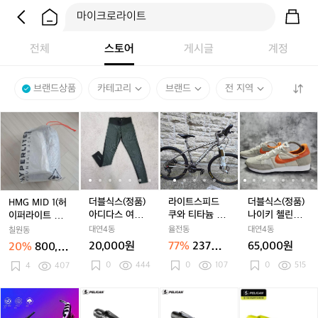
전체
스토어
게시글
계정
브랜드상품
카테고리
브랜드
전 지역
H
더
더
라
더
라
더
M
블
블
이
블
이
블
G
식
식
트
식
트
식
M
스
스
스
스
스
스
I
(정
(정
피
(정
피
(정
D
품)
품)
드
품)
드
품)
1
아
아
쿠
아
쿠
나
더블식스(정품)
라이트스피드
더블식스(정품)
HMG MID 1(허
(허
디
디
와
디
와
이
아디다스 여성
쿠와 티타늄 MT
나이키 첼린져
이퍼라이트 마운
이
다
다
티
다
티
키
크리마라이트
B 자전거
OG 라이트본 오
틴기어 미드 원)
대연4동
율전동
대연4동
칠원동
퍼
스
스
타
스
타
첼
레깅스 호칭85
렌지 295
20,000원
77%
237만
65,000원
20%
800,00
라
여
여
늄
여
늄
린
원
0원
0
444
0
107
0
515
이
4
407
성
성
M
성
M
져
트
크
크
T
크
T
O
마
리
리
B
리
B
G
스
스
펠
스
펠
스
펠
운
마
마
자
마
자
라
테
테
리
테
리
테
리