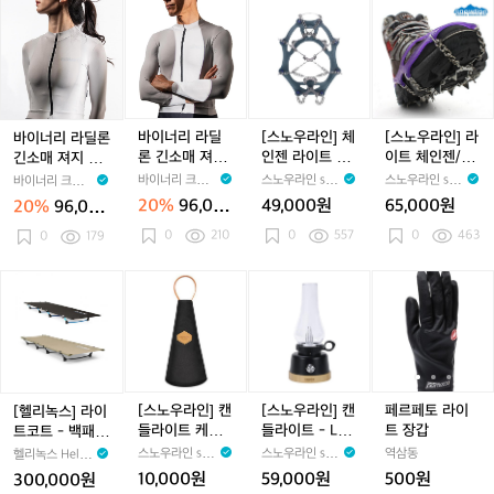
니
이
이
이
이
이
이
이
스
바
바
[스
[스
다
트
트
트
트
트
트
트
이
이
노
노
^
테
테
테
테
테
테
테
너
너
우
우
^
크
크
크
크
크
크
크
리
리
라
라
니
니
니
니
니
니
니
라
라
인]
인]
컬
컬
컬
컬
컬
컬
컬
딜
딜
체
라
백
백
백
백
백
백
백
론
론
인
이
바이너리 라딜
[스노우라인] 체
[스노우라인] 라
바이너리 라딜론
팩
팩
팩
팩
팩
팩
팩
긴
긴
젠
트
론 긴소매 져지
인젠 라이트 -
이트 체인젠/등
긴소매 져지 라
소
소
라
체
라이트그레이
아이젠
산아이젠
이트그레이 여성
바이너리 크래프
스노우라인 sno
스노우라인 sno
바이너리 크래프
매
매
이
인
남성용
용
트 BiiNARY CR
wline
wline
트 BiiNARY CR
20%
96,00
49,000원
65,000원
20%
96,000
져
져
AFT
트
젠/
AFT
0원
원
0
210
0
557
0
463
지
0
179
지
-
등
라
라
아
산
이
이
이
아
[헬
[스
[스
페
트
트
젠
이
리
노
노
르
그
그
젠
녹
우
우
페
레
레
스]
라
라
토
이
이
라
인]
인]
라
여
남
이
캔
캔
이
성
성
트
들
들
트
[스노우라인] 캔
[스노우라인] 캔
페르페토 라이
[헬리녹스] 라이
용
용
코
라
라
장
들라이트 케이
들라이트 - LED
트 장갑
트코트 - 백패
트
이
이
갑
스 - LED랜턴
촛불/감성랜턴
킹/야전침대/초
스노우라인 sno
스노우라인 sno
역삼동
헬리녹스 Helin
-
트
트
케이스
경량
wline
wline
ox
10,000원
59,000원
500원
300,000원
백
케
-