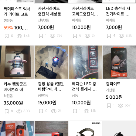
이
이
럭
럭
트
럭
트
트
럭
트
트
식
트
트
셔
셔
충
셔
충
고
셔
충
고
자
자전거라이트
자전거라이트
LED 충전식 자
써머레스트 럭셔
리
리
전
리
전
휘
리
전
휘
전
충전식 새상품
고휘도충전식 2
전거라이트 전
리 라이트 코트
라
라
식
라
식
도
라
식
도
거
LED 1000루멘
조등+후미등 세
선부3동
하계동
하계동
행운동
이
이
새
이
새
충
이
새
충
라
T6(새제품)
트 (새제품)
7,000원
10,000원
7,000원
59%
100,00
트
트
상
트
상
전
트
상
전
이
0원
1
756
6
2k
4
3.2k
코
0
1.4k
코
품
코
품
식
코
품
식
트
트
트
트
2
트
2
전
L
L
조
카
캠
에
캡
E
E
등
누
핑
디
라
D
D
+후
캠
용
슨
이
1
1
미
핑
품
L
트
0
0
등
굿
(랜
E
0
0
세
즈
턴,
D
0
0
트
베
바
충
캠핑 용품 (랜턴,
에디슨 LED 충
캡라이트
카누 캠핑굿즈
루
루
(새
어
람
전
바람막이,넥라이
전식 플래시 라
베어본즈 에디슨
가산동
멘
멘
제
본
막
식
트)
이트 캠핑 랜턴
랜턴 감성캠핑
장안1동
상동
화원읍
5,000원
T
T
품)
즈
이,
플
빈티지 충전식 L
15,000원
10,000원
35,000원
6
6
에
넥
래
1
657
ED조명 클래식
0
2k
(새
1
1.1k
(새
디
차박 라이트 팝
8
803
라
시
니다^^
제
제
슨
이
라
품)
품)
랜
트)
이
에
에
에
[루
에
[마
턴
트
너
너
너
메
너
타
감
캠
자
자
자
나]
자
도