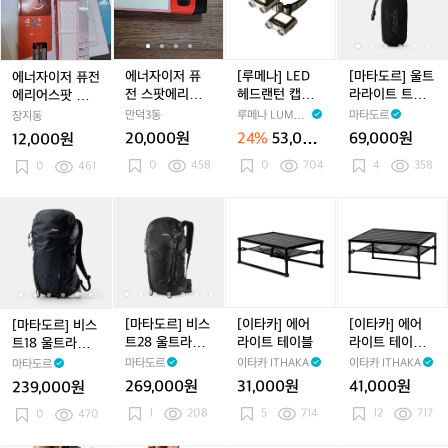
성
핑
이
이
이
L
이
르]
캠
랜
저
저
저
E
저
울
핑
턴
퓨
퓨
퓨
D
퓨
트
빈
전
전
전
헤
전
라
에너자이저 퓨
[루메나] LED
[마타도르] 울트
에너자이저 퓨전
티
에
스
스
드
스
라
전 스팟에리어
헤드랜턴 캡라
라라이트 트래
에리어스팟 라이
지
리
팟
팟
랜
팟
이
라이트 랜턴
이트 X3 베이지
블 타월 (라지)
트
만덕3동
루메나 LUMEN
마타도르
장지동
충
어
에
에
턴
에
트
A
20,000원
24%
53,000
69,000원
12,000원
전
스
리
리
캡
리
트
원
식
0
458
0
704
4
358
팟
0
461
어
어
라
어
래
L
라
라
라
이
라
블
E
이
이
이
트
이
타
[마
[마
[마
[마
[마
[이
[마
[마
[이
D
트
트
트
X
트
월
타
타
타
타
타
타
타
타
타
조
랜
랜
3
랜
(라
도
도
도
도
도
카]
도
도
카]
명
턴
턴
베
턴
지)
르]
르]
르]
르]
르]
에
르]
르]
에
클
이
비
비
비
비
비
어
비
비
어
래
지
스
스
스
스
스
라
스
스
라
식
트
트
트
트
트
이
트
트
이
[마타도르] 비스
[이타카] 에어
[이타카] 에어
[마타도르] 비스
차
1
1
2
1
2
트
1
2
트
1
트28 울트라라
라이트 테이블
라이트 테이블
트18 울트라라
박
8
8
8
8
8
테
8
8
테
이트 테크니컬
플러스
이트 테크니컬
마타도르
이타카 ITHAKA
이타카 ITHAKA
마타도르
라
울
울
울
울
울
이
울
울
이
백팩
백팩
269,000원
31,000원
41,000원
239,000원
이
트
트
트
트
트
블
트
트
블
트
1
208
5
714
12
717
라
0
470
라
라
라
라
라
라
플
팝
라
라
라
라
라
라
라
러