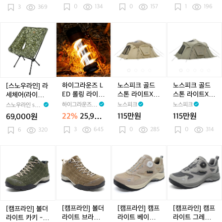
0
134
0
157
1
196
패
3
369
이
L
킹/
스
E
야
-
D
[스
하
노
노
노
전
L
촛
노
이
스
스
스
침
E
불/
우
그
피
피
피
대/
D
감
라
라
크
크
크
초
랜
성
인]
운
골
골
골
경
턴
랜
라
즈
드
드
드
량
케
턴
세
L
스
스
스
하이그라운즈 L
노스피크 골드
노스피크 골드
[스노우라인] 라
이
체
E
톤
톤
톤
ED 롤링 라이트
스톤 라이트X
스톤 라이트X
세체어(라이트)
스
어
D
라
라
라
감성 캠핑 랜턴
에어텐트 올리
에어텐트 올리
카모플라즈
하이그라운즈 H
노스피크
노스피크
스노우라인 sno
(라
롤
이
이
이
브샌드
브그레이
IGHGRNDZ
wline
22%
25,900
115만원
115만원
69,000원
이
링
트
트
트
원
3
645
0
285
0
314
트)
6
320
라
X
X
X
카
이
에
에
에
모
트
어
어
어
[캠
[캠
[캠
[캠
플
감
텐
텐
텐
프
프
프
프
라
성
트
트
트
라
라
라
라
즈
캠
올
올
올
인]
인]
인]
인]
핑
리
리
리
볼
볼
캠
캠
랜
브
브
브
더
더
프
프
턴
샌
샌
그
라
라
라
라
[캠프라인] 볼더
[캠프라인] 캠프
[캠프라인] 캠프
[캠프라인] 볼더
드
드
레
이
이
이
이
라이트 브라운 -
라이트 베이지
라이트 그레이
라이트 카키 -