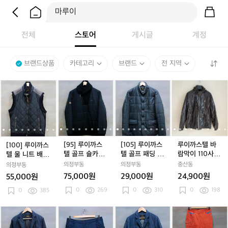
전체
스토어
게시글
계정
브랜드상품
카테고리
브랜드
전 지역
[1
[1
[9
[1
[9
[1
[1
[9
[1
루
[
[
0
0
5]
0
5]
0
0
5]
0
이
5
0]
0]
루
0]
루
5]
0]
루
5]
까
0
루
루
이
루
이
루
루
이
루
스
이
이
까
이
까
이
이
까
이
텔
까
까
스
까
스
까
까
스
까
바
스
스
텔
스
텔
스
스
텔
스
람
[95] 루이까스
[105] 루이까스
루이까스텔 바
[100] 루이까스
텔
텔
골
텔
골
텔
텔
골
텔
막
텔 골프 숄카라
텔 골프 패딩 블
람막이 110사이
텔 울 니트 배색
울
울
프
울
프
골
울
프
골
이
니트 배색 방풍
레이져 자켓
즈 C13716
방풍 패딩 베스
의정부동
의정부동
중산동
의정부동
니
니
숄
니
숄
프
니
숄
프
1
패딩 아노락 점
트
75,000원
29,000원
24,900원
55,000원
트
트
카
퍼
트
카
패
트
카
패
1
0
269
0
310
0
198
배
0
385
배
라
배
라
딩
배
라
딩
0
색
색
니
색
니
블
색
니
블
사
방
방
트
방
트
레
방
트
레
이
[1
[1
[2
[1
[2
[9
[1
[2
[9
루
[
[
풍
풍
배
풍
배
이
풍
배
이
즈
0
0
7
0
7
5]
0
7
5]
이