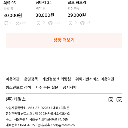
의
의
바
의
바
프
의
바
프
성바지 34
골프 하프넥 스
의류 95
류
류
지
류
지
하
류
지
하
판 티셔츠
백석1동
의정부동
백석1동
9
9
3
9
3
프
9
3
프
30,000원
29,000원
30,000원
5
5
4
5
4
넥
5
4
넥
0
441
0
46
0
891
스
스
판
판
티
티
셔
셔
상품 더보기
츠
츠
이용약관
운영정책
개인정보 처리방침
위치기반서비스 이용약관
청소년보호 정책
자주 묻는 질문
공지사항
(주) 데얼스
사업자등록번호 : 863-87-02263 | 대표 : 최혁준
통신판매업 신고번호 : 제 2022-서울서초-1384호
주소 : 서울특별시 서초구 서초대로46길 74, 5층
대표번호 : 1661-4835 | 문의/제휴 : help@theres.co