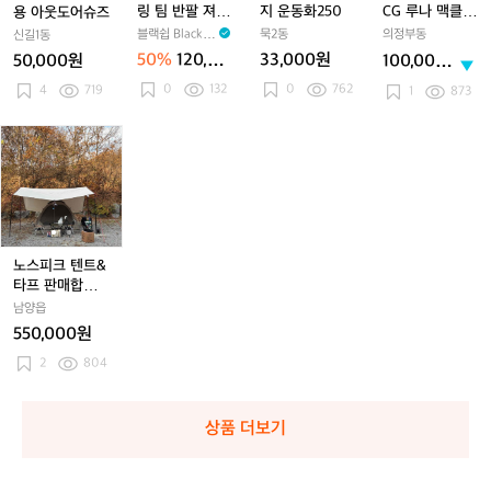
이
지
용
용
팀
운
운
C
링 팀 반팔 져지
지 운동화250
CG 루나 맥클레
용 아웃도어슈즈
아
아
반
동
동
G
루나 남성
이 트래킹 슈즈
블랙쉽 Black S
묵2동
의정부동
신길1동
웃
웃
팔
화
화
루
heep
50%
120,00
33,000원
50,000원
100,000
도
도
져
2
2
나
0원
원
0
132
0
762
어
4
719
어
지
5
5
맥
1
873
슈
슈
루
0
0
클
즈
즈
나
레
노
노
남
이
스
스
성
트
피
피
래
크
크
킹
텐
텐
슈
트
트
즈
&
&
노스피크 텐트&
타
타
타프 판매합니
프
프
다.
남양읍
판
판
550,000원
매
매
합
2
804
합
니
니
다.
다.
상품 더보기