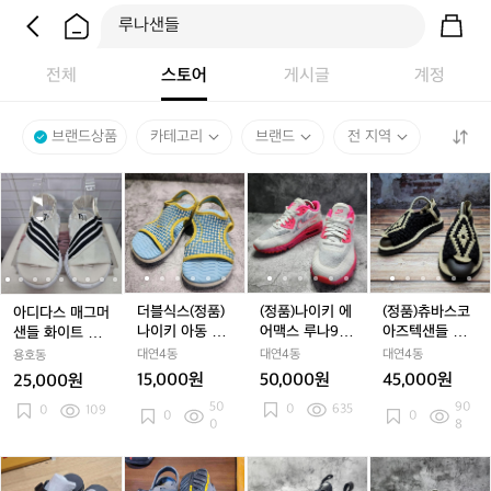
전체
스토어
게시글
계정
브랜드상품
카테고리
브랜드
전 지역
아
아
더
아
더
(정
아
더
(정
(정
디
디
블
디
블
품)
디
블
품)
품)
다
다
식
다
식
나
다
식
나
츄
스
스
스
스
스
이
스
스
이
바
매
매
(정
매
(정
키
매
(정
키
스
그
그
품)
그
품)
에
그
품)
에
코
머
머
나
머
나
어
머
나
어
아
더블식스(정품)
(정품)나이키 에
(정품)츄바스코
아디다스 매그머
샌
샌
이
샌
이
맥
샌
이
맥
즈
나이키 아동 샌
어맥스 루나90
아즈텍샌들 샌
샌들 화이트 블
들
들
키
들
키
스
들
키
스
텍
들 180
C3.0 225
드/블랙 230-2
랙 235사이즈
대연4동
대연4동
대연4동
용호동
화
화
아
화
아
루
화
아
루
샌
40
15,000원
50,000원
45,000원
25,000원
이
이
동
이
동
나
이
동
나
들
50
90
0
635
트
0
109
트
샌
트
샌
9
트
샌
9
샌
0
0
0
8
블
블
들
블
들
0
블
들
0
드/
랙
랙
1
랙
1
C
랙
1
C
블
1
닥
닥
테
닥
테
더
테
더
더
2
2
8
2
8
3.
2
8
3.
랙
터
터
바
터
바
블
바
블
블