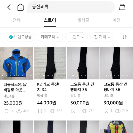
전체
스토어
게시글
계정
브랜드상품
카테고리
브랜드
전 지역
더
더
K
더
K
코
더
K
코
코
블
블
2
블
2
오
블
2
오
오
식
식
기
식
기
롱
식
기
롱
롱
스
스
모
스
모
등
스
모
등
등
(정
(정
등
(정
등
산
(정
등
산
산
품)
품)
산
품)
산
건
품)
산
건
건
버
버
바
버
바
빵
버
바
빵
빵
K2 기모 등산바
코오롱 등산 건
코오롱 등산 건
더블식스(정품)
팔
팔
지
팔
지
바
팔
지
바
바
지 34
빵바지 36
빵바지 36
버팔로 아웃도어
로
로
3
로
3
지
로
3
지
지
남성 등산점퍼
백석1동
백석1동
백석1동
대연4동
아
아
4
아
4
3
아
4
3
3
호칭100
44,000원
30,000원
30,000원
25,000원
웃
웃
웃
6
웃
6
6
0
366
1
784
1
749
도
0
468
도
도
도
어
어
어
어
남
남
남
남
네
네
코
네
코
콜
네
코
콜
노
성
성
성
성
파
파
오
파
오
럼
파
오
럼
스