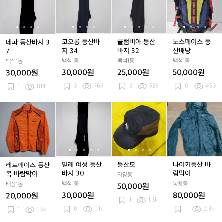
등
등
등
등
등
등
롱
등
롱
비
등
롱
비
페
산
산
산
산
산
산
등
산
등
아
산
등
아
이
점
점
점
점
바
바
산
바
산
등
바
산
등
스
퍼
퍼
퍼
퍼
지
지
바
지
바
산
지
바
산
등
호
호
호
호
3
3
지
3
지
바
3
지
바
산
코오롱 등산바
콜럼비아 등산
노스페이스 등
네파 등산바지 3
칭
칭
칭
칭
7
7
3
7
3
지
7
3
지
배
지 34
바지 32
산배낭
7
1
1
1
1
1
4
4
3
4
3
낭
백석1동
백석1동
백석1동
백석1동
0
0
0
0
2
2
30,000원
25,000원
50,000원
30,000원
0
0
0
0
3
766
2
529
0
493
1
814
레
밀
밀
등
밀
등
나
드
레
레
산
레
산
이
페
여
여
모
여
모
키
이
성
성
성
등
스
등
등
등
산
등
산
산
산
바
산
바
바
바
람
밀레 여성 등산
등산모
나이키등산 바
레드페이스 등산
복
지
지
지
막
바지 30
람막이
복 바람막이
자양동
바
3
3
3
이
백석1동
봉황동
태장1동
50,000원
람
0
0
0
30,000원
80,000원
20,000원
막
1
1.3k
0
1.1k
1
2.3k
이
1
1.5k