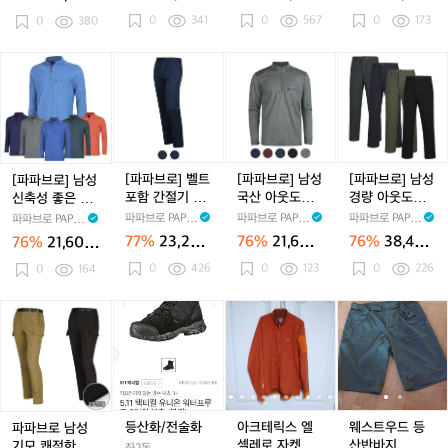
더
한
01
업
0
구
0,1
8
원
원
원
원
0
341
0
567
0
173
핀
0
380
등
등
0
스
턱
산
산
7
다
등
양
티
운
[파
[파
[파
[파
산
말
셔
등
파
파
파
파
긴
4
츠
산
브
브
브
브
팔
색
M
바
로]
로]
로]
로]
티
세
B
지
남
벨
남
남
셔
트
-
Y
성
트
성
성
츠
S
M
D
신
포
국
경
[파파브로] 벨트
[파파브로] 남성
[파파브로] 남성
[파파브로] 남성
M
N
O
-
축
함
산
량
포함 간절기 기
국산 아웃도어
경량 아웃도어
신축성 좋은 사
B
-
A
P
성
간
아
아
능성 등산바지
반집업 등산티
등산 낚시 바지
이드 메쉬 반집
파파브로 PAPA
파파브로 PAPA
파파브로 PAPA
파파브로 PAPAB
-
S
-
T
좋
절
웃
웃
HS-PTAM-BTR
셔츠 IU-MOA-
DW-PTWG-Q0
업 등산티셔츠 I
BRO
BRO
BRO
RO
77%
23,200
76%
21,600
76%
38,400
76%
21,600
M
O
S
W
은
기
805
도
WD401
도
54
U-MOA-WF23
원
원
원
원
O
-
0
426
P
0
123
M
0
226
사
1
0
164
기
어
어
A
Q
O
-
이
능
반
등
-
0
T
4
드
성
집
산
파
등
등
아
등
아
웨
Q
0
E
6
메
등
업
낚
파
산
산
크
산
크
스
0
1
X
0,
쉬
산
등
시
브
화/
화/
테
화/
테
트
8
1
반
바
산
바
로
전
전
릭
전
릭
우
8
집
지
티
지
남
술
술
스
술
스
드
업
H
셔
D
성
화
화
엘
화
엘
등
등
S
츠
W
기
셀
셀
산
등산화/전술화
아크테릭스 엘
웨스트우드 등
파파브로 남성
산
-
I
-
모
레
레
반
셀레로 자켓 L/
산반바지
기모 쾌적한 소