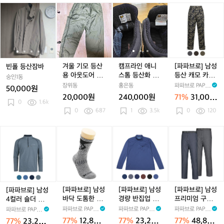
빈
빈
겨
빈
캠
빈
캠
[파
폴
폴
울
폴
프
폴
프
파
등
등
기
등
라
등
라
브
산
산
모
산
인
산
인
로]
잠
잠
등
잠
애
잠
애
남
바
바
산
바
니
바
니
성
용
스
스
등
겨울 기모 등산
캠프라인 애니
[파파브로] 남성
빈폴 등산잠바
아
톰
톰
산
용 아웃도어 바
스톰 등산화 판
등산 캐모 카고
숭인1동
웃
등
등
캐
지 m팔아요
매
바지 HS-PTAM
장위동
홍은동
파파브로 PAPA
50,000원
도
산
산
모
-Q007
BRO
20,000원
240,000원
71%
31,000
어
화
화
카
0
1.6k
원
0
687
1
3.5k
0
120
바
판
판
고
지
매
매
바
[파
m
[파
[파
지
[파
파
팔
파
파
H
파
브
아
브
브
S
브
로]
요
로]
로]
-
로]
남
남
남
P
남
성
성
성
T
성
4
바
경
A
프
[파파브로] 남성
[파파브로] 남성
[파파브로] 남성
[파파브로] 남성
컬
닥
량
M
리
바닥 도톰한 등
경량 반집업 등
프리미엄 구스
4컬러 숄더 핀턱
러
도
반
-
미
산 양말 4색 세
산 티셔츠 MB-
다운 등산 바지
등산 긴팔티셔츠
파파브로 PAPA
파파브로 PAPA
파파브로 PAPA
파파브로 PAPAB
숄
톰
집
Q
엄
트 SN-SO-Q0
MOA-SPOTEX
YD-PTWM-46
MB-MOA-Q08
BRO
BRO
BRO
RO
77%
12,800
77%
23,200
77%
48,800
77%
23,200