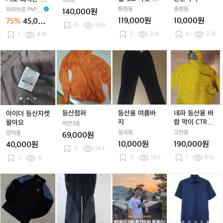
좌2동
티
P
U
P
쾌
로
로
바
등산자켓/바람
재 등산 바지 SJ
화정동
중방동
파파브로 PAPAB
140,000원
셔
T
-
T
적
자
자
지
막이/고프코어/
-PTKM-36M
RO
119,000원
10,000원
75%
45,000
츠
A
M
W
한
0
689
켓
윈드브레이커
켓
원
I
M
O
5
2.1k
G
4
2.2k
소
1
476
L/
L/
U
-
A
-
재
등
등
-
B
-
Q
등
산
산
아
아
등
아
등
네
M
T
W
0
산
자
자
이
이
산
이
산
파
O
R
D
5
바
켓/
켓/
더
더
점
더
용
등
A
8
4
4
지
바
바
등
등
퍼
등
여
산
-
0
0
S
람
람
산
산
산
름
용
W
5
1
J
막
막
자
자
자
바
바
F
-
이/
이/
켓
켓
켓
지
람
등산점퍼
등산용 여름바
네파 등산용 바
아이더 등산자켓
2
P
고
고
팔
팔
팔
막
지
람 막이 CTR3
팔아요
하안3동
3
T
프
프
아
아
아
이
판매합니다
일곡동
고잔동
양덕동
69,000원
1
K
코
코
요
요
요
C
10,000원
190,000원
40,000원
M
어/
어/
0
564
T
-
윈
0
569
윈
1
856
2
1k
R
3
드
드
3
6
브
브
판
몬
몬
아
아
닥
M
레
레
매
츄
츄
웃
웃
스
이
이
합
라
라
도
도
반
커
커
니
등
등
리
리
팔
다
산
산
안
안
셔