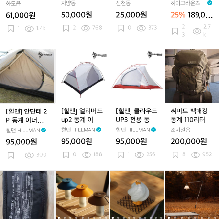
츠
츠
츠
턴
츠
턴
쉘
Z
백패킹 경량 쉘
점퍼
자양동
진천동
하이그라운즈 H
화도읍
동
동
동
동
터
솔
터 동계 면 TC
IGHGRNDZ
50,000원
25,000원
25%
189,00
61,000원
계
계
계
계
캠
와이드 야전 침
0원
2
2.7
2
768
0
373
대 릿지 코트 텐
용
1
1.4k
용
용
용
1
3
k
트
점
점
점
점
인
퍼
퍼
퍼
퍼
용
[힐
[힐
[힐
써
백
맨]
맨]
맨]
미
패
안
얼
클
트
킹
단
리
라
백
경
테
버
우
패
량
2
드
드
킹
쉘
P
u
U
동
[힐맨] 얼리버드
[힐맨] 클라우드
써미트 백패킹
[힐맨] 안단테 2
터
동
p
P
계
up2 동계 이너
UP3 전용 동계
동계 110리터 배
P 동계 이너텐트
동
계
2
3
1
텐트
용 이너텐트
낭
- 2인용 텐트/백
힐맨 HILLMAN
힐맨 HILLMAN
조치원읍
힐맨 HILLMAN
계
이
동
전
1
패킹
면
95,000원
95,000원
200,000원
95,000원
너
계
용
0
T
0
188
1
256
8
952
텐
1
300
이
동
리
C
트
너
계
터
와
-
텐
용
배
동
[캠
[캠
[캠
[캠
[캠
[캠
이
2
트
이
낭
계
핑
핑
핑
핑
핑
핑
드
인
너
용
덕]
덕]
덕]
덕]
덕]
덕]
야
용
텐
침
골
골
골
골
골
유
전
텐
트
낭
제
제
제
제
제
니
침