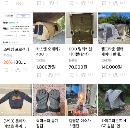
0원
0
17
6
681
3
1.4k
노,
0
21
이
도
도
카
지)
킹
킹
키)
풀
풀
조
카
카
D
D
캠
세
세
아
스
스
O
O
프
트
트
빔
텐
텐
D
D
타
프
오
오
멀
멀
운
로
페
페
티
티
쉘
젝
라
라
키
키
터
터
2
2
친
친
제
카스텐 오페라2
DOD 멀티키친
캠프타운 쉘터
조아빔 프로젝터
4
4
테
테
미
400
테이블(탄색)
제미니 판매합
화산동
0
0
이
이
니
니다.동계 장박
영천동
은행동
장위3동
28%
130,00
0
0
블
블
판
시 창고 쉘터
1,800만원
70,000원
140,000원
0원
(탄
(탄
매
2
737
1
2.5k
6
782
2
458
색)
색)
합
니
(S/
(S/
락
(S/
락
캠
(S/
캠
다.
하
(
9
9
마
9
마
핑
9
핑
동
이
0)
0)
스
0)
스
문
0)
문
계
그
롯
롯
터
롯
터
이
롯
이
장
라
데
데
동
데
동
소
데
소
박
운
자
자
계
자
계
가
자
가
시
즈
이
이
장
이
장
스
이
스
창
H
락마스터 동계
캠핑문 이소가
하이그라운즈 H
(S/90) 롯데자
언
언
갑
언
갑
랜
언
랜
고
G
장갑
스랜턴
GZ 솔캠 1인용
이언츠 동계용