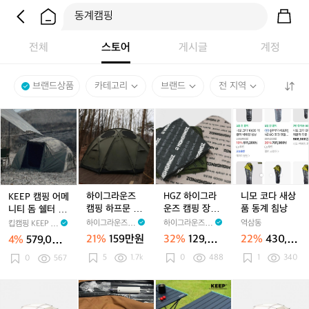
전체
스토어
게시글
계정
브랜드상품
카테고리
브랜드
전 지역
K
하
H
니
E
이
G
모
E
그
Z
코
P
라
하
다
캠
운
이
새
핑
즈
그
상
어
캠
라
품
하이그라운즈
HGZ 하이그라
니모 코다 새상
KEEP 캠핑 어메
메
핑
운
동
캠핑 하프문 돔
운즈 캠핑 장박
품 동계 침낭
니티 돔 쉘터 면
니
하
즈
계
대형 장박 그늘
동계 차박 텐트
미니멀 미니 경
하이그라운즈 H
하이그라운즈 H
역삼동
킵캠핑 KEEP C
티
프
캠
침
막 리빙쉘 쉘터
좌식 침대 더블
량 차박 이너 동
IGHGRNDZ
IGHGRNDZ
AMPING
21%
159만원
32%
129,00
22%
430,00
4%
579,000
돔
문
동계 텐트
핑
워셔블 여행용
낭
계 겨울 2인용
0원
0원
원
5
1.7k
방수 전기요 탄
0
488
1
340
쉘
텐트
0
567
돔
장
소 전기 매트 장
터
대
박
판
면
형
동
캠
캠
캠
캠
캠
K
캠
캠
미
장
계
핑
핑
핑
핑
핑
E
핑
핑