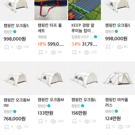
니
박
차
칸
칸
칸
칸
칸
E
칸
칸
멀
그
박
오
오
타
오
타
P
타
오
미
늘
텐
크
크
프
크
프
경
프
크
니
막
트
돔
돔
폴
돔
폴
량
폴
돔
경
리
좌
S
S
세
S
세
알
세
S
캠핑칸 타프 폴
KEEP 경량 알
캠핑칸 오크돔S
캠핑칸 오크돔S
량
빙
식
트
트
루
트
세트
루미늄 접이식
캠핑칸
캠핑칸
차
쉘
침
미
폴딩 캠핑 롤 테
개봉동
킵캠핑 KEEP C
998,000원
998,000원
박
쉘
대
늄
이블
AMPING
18%
599,00
34%
31,790
이
터
더
접
1
80
0
178
0원
원
너
동
0
44
블
6
229
이
동
계
워
식
계
텐
셔
캠
캠
캠
캠
캠
폴
캠
캠
캠
캠
겨
트
블
핑
핑
핑
핑
핑
딩
핑
핑
핑
핑
울
여
칸
칸
칸
칸
칸
캠
칸
칸
칸
칸
2
행
오
오
오
오
오
핑
오
오
오
마
인
용
크
크
크
크
크
롤
크
크
크
카
용
방
돔
돔
돔
돔
돔
테
돔
돔
돔
플
텐
수
M
M
M
M
M
이
L
M
L
러
캠핑칸 오크돔M
캠핑칸 오크돔L
캠핑칸 마카플
캠핑칸 오크돔M
트
전
I
I
I
블
스
러스
INI
캠핑칸
캠핑칸
기
N
N
N
캠핑칸
캠핑칸
133만원
156만원
요
I
I
I
124만원
768,000원
탄
0
249
0
126
소
0
128
0
137
전