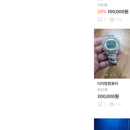
스
서초3동
크
28%
100,000원
9
2.5k
다
이
빙
컴
퓨
터
다이빙컴퓨터
포남2동
300,000원
5
1.4k
P
A