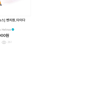
다
액
다
액
이
트
이
트
아
엘
아
엘
퀼
리
퀼
리
녹스] 벤치원_타이다
팅
먼
팅
먼
패
트
패
트
Helinox
딩
5
딩
5
000원
베
5
베
5
스
'타
스
'타
261
트
이-
트
이-
다
다
이
이
레
레
인
인
보
보
우'
우'
2
2
3
3
5
5