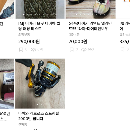
다
다
액
다
액
원
이
이
트
이
트
_
아
아
엘
아
엘
타
퀼
퀼
리
퀼
리
이
[M] 버버리 브릿 다이아 퀼
(정품)나이키 리액트 엘리먼
[헬리
드렌턴
팅
팅
먼
팅
먼
다
팅 패딩 베스트
트55 '타이-다이레인보우' 2
이
패
패
트
패
트
이
35
의정부동
대연4동
헬리녹스 
딩
딩
5
딩
5
290,000원
70,000원
335,
베
베
5
베
5
스
스
'타
스
'타
0
678
0
663
0
트
트
이-
트
이-
다
다
다
다
다
다
이
이
이
이
이
이
레
레
와
와
와
와
인
인
레
레
레
레
보
보
브
브
브
브
우'
우'
로
로
로
로
2
2
스
스
스
스
3
3
E
스
E
스
5
5
X
프
X
프
4
링
4
링
다이와 레브로스 스프링릴
000번
0
릴
0
릴
2000번 팝니다
기스조
0
2
0
2
구평동
0
0
0
0