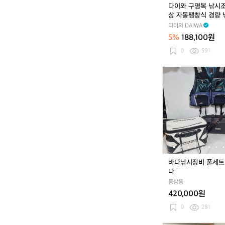
끼
다이와 구명복 낚시
선
상 자동팽창식 경량
상
명조끼 라이프자켓 DF
다이와 DAIWA
자
3 블랙카모
5%
188,100원
동
팽
0
591
창
식
바
경
다
량
낚
낚
시
시
장
구
비
명
풀
조
세
끼
트
라
팝
바다낚시장비 풀세트
이
니
다
프
다
자
동상동
켓
420,000원
D
0
281
F
-