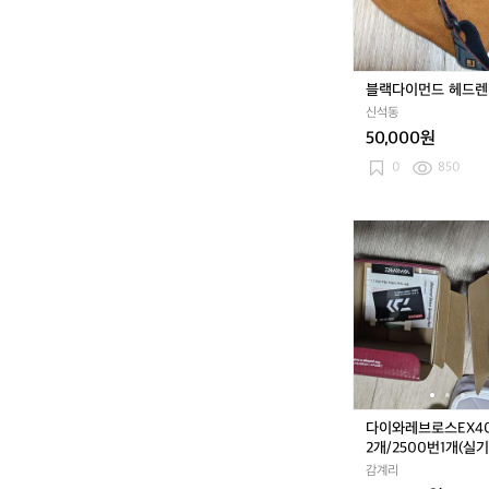
헤
드
렌
턴
블랙다이먼드 헤
신석동
50,000원
0
850
다
이
와
레
브
로
스
E
X
4
다이와레브로스EX4
0
2개/2500번1개(실
0
금)
감계리
0