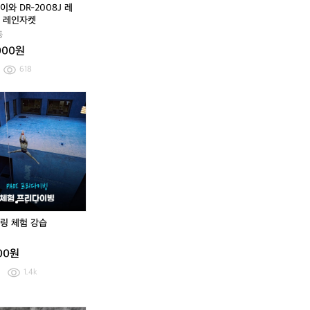
0
0
다이와 DR-2008J 레
8
8
 레인자켓
J
J
동
레
레
000원
인
인
맥
맥
618
스
스
레
레
다
바
브
스
다
바
스
인
인
이
다
라
노
이
다
노
자
자
나
낚
이
쿨
나
낚
쿨
켓
켓
핏
시
틀
링
핏
시
링
트
장
링
체
트
장
체
랙
비
슈
험
랙
비
험
탑
풀
퍼
강
탑
풀
강
져
세
오
습
져
세
습
지
트
션
지
트
1
팝
팔
1
팝
링 체험 강습
0
니
아
0
니
5
다
요
5
다
000원
-
-
1
1
1.4k
1
1
0
0
트
트