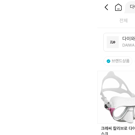
전체
다
다
이
와
이
DAIWA
와
D
브랜드상품
A
I
W
크
A
레
씨
칼
리
브
로
다
이
빙
크레씨 칼리브로 다
마
스크