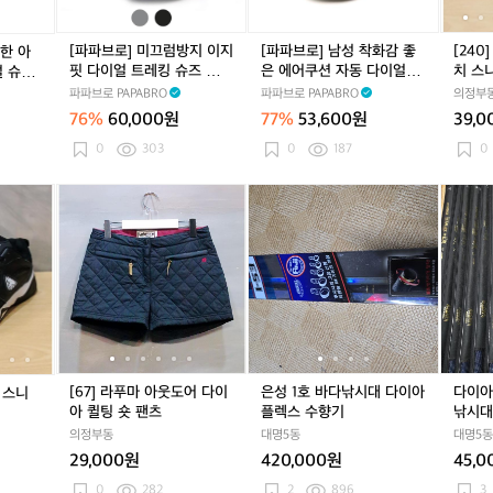
5
5
트
5
트
0
지
감
코
레
레
이
좋
스
[파파브로] 미끄럼방지 이지
[파파브로] 남성 착화감 좋
[240
한 아
킹
킹
지
은
티
핏 다이얼 트레킹 슈즈 WW
은 에어쿠션 자동 다이얼 운
치 스
얼 슈즈
등
등
핏
에
치
-SE-NTD-SKUNA
동화 WW-SE-DS
Y
파파브로 PAPABRO
파파브로 PAPABRO
의정부
산
산
다
어
스
화
화
76%
60,000원
77%
53,600원
39,
이
쿠
니
2
2
얼
션
커
0
303
0
187
0
4
4
트
자
즈
0
0
레
동
[2
[6
[2
[6
은
[2
[6
은
다
킹
다
6
7]
6
7]
성
6
7]
성
이
슈
이
5]
라
5]
라
1
5]
라
1
아
즈
얼
다
푸
다
푸
호
다
푸
호
플
W
운
이
마
이
마
바
이
마
바
렉
W
동
나
아
나
아
다
나
아
다
스
-
화
핏
웃
핏
웃
낚
핏
웃
낚
신
S
W
쿼
도
쿼
도
시
쿼
도
시
수
E
W
츠
어
츠
어
대
츠
어
대
향
-
-
스
다
스
다
다
스
다
다
A
[67] 라푸마 아웃도어 다이
은성 1호 바다낚시대 다이아
다이아
 스니
N
S
니
이
니
이
이
니
이
이
급
아 퀼팅 숏 팬츠
플렉스 수향기
낚시대
T
E
커
아
커
아
아
커
아
아
낚
의정부동
대명5동
대명5동
D
-
즈
퀼
즈
퀼
플
즈
퀼
플
시
-
D
29,000원
420,000원
45,
팅
팅
렉
팅
렉
대
S
S
숏
숏
스
숏
스
0
282
2
896
3