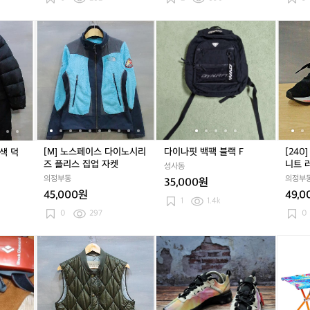
K
팬
팬
수
팬
수
U
츠
츠
향
츠
향
[L]
[M]
[L]
[M]
다
[L]
[M]
다
[2
N
기
기
다
노
다
노
이
다
노
이
4
A
이
스
이
스
나
이
스
나
0]
나
페
나
페
핏
나
페
핏
다
핏
이
핏
이
백
핏
이
백
이
모
스
모
스
팩
모
스
팩
나
직
다
직
다
블
직
다
블
핏
배
이
배
이
랙
배
이
랙
슈
색
노
색
노
F
색
노
F
퍼
덕
시
덕
시
덕
시
스
[M] 노스페이스 다이노시리
다이나핏 백팩 블랙 F
[24
배색 덕
다
리
다
리
다
리
퍼
즈 플리스 집업 자켓
니트 
성사동
운
즈
운
즈
운
즈
니
의정부동
의정부
35,000원
패
플
패
플
패
플
트
45,000원
49,
딩
리
딩
리
딩
리
러
1
1.4k
코
스
코
스
코
스
닝
0
297
0
트
집
트
집
트
집
슈
업
업
업
즈
[M]
[M]
(정
[M]
(정
[헬
자
자
자
버
버
품)
버
품)
리
켓
켓
켓
버
버
나
버
나
녹
리
리
이
리
이
스]
브
브
키
브
키
벤
릿
릿
리
릿
리
치