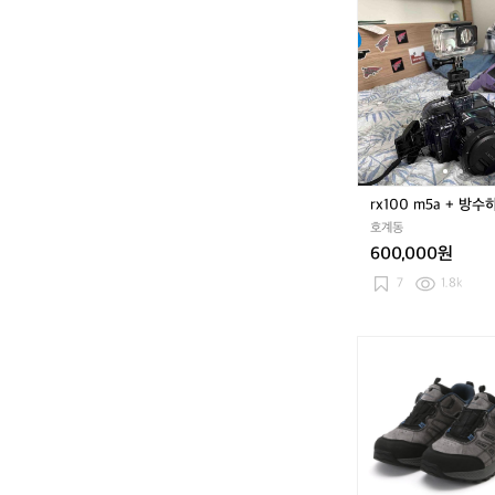
r
9
x
1
1
0
0
3
0
블
m
랙
5
카
a
모
+
방
rx100 m5a + 방
수
호계동
하
600,000원
우
징
7
1.8k
[파
파
브
로]
남
성
견
고