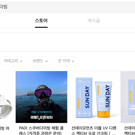
스토어
게시글
카테고리
브랜드
전 지역
크
P
크
P
선
크
선
선
레
A
레
A
데
레
데
데
씨
D
씨
D
이
씨
이
이
칼
I
칼
I
모
칼
모
모
리
스
리
스
먼
리
먼
먼
브
쿠
브
쿠
츠
브
츠
츠
로
버
로
버
더
로
더
워
다
다
다
다
블
다
블
터
이
이
이
이
U
이
U
프
빙
빙
빙
빙
V
빙
V
루
PADI 스쿠버다이빙 체험 클
선데이모먼츠 더블 UV 디펜
선데이
이빙 마
마
체
마
체
디
마
디
프
레스 [자격증 과정은 문의]
스 액티브 프로 선크림 / 물
액티브