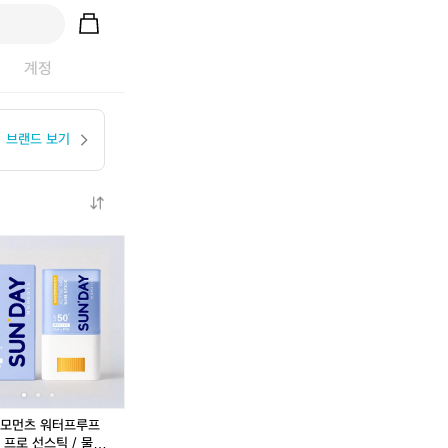
계정
브랜드 보기
선
선
선
데
데
데
이
이
이
모
모
모
먼
먼
먼
츠
츠
츠
더
워
워
블
터
터
U
프
프
V
루
루
모먼츠 워터프루프
디
프
프
 프로 선스틱 / 물놀