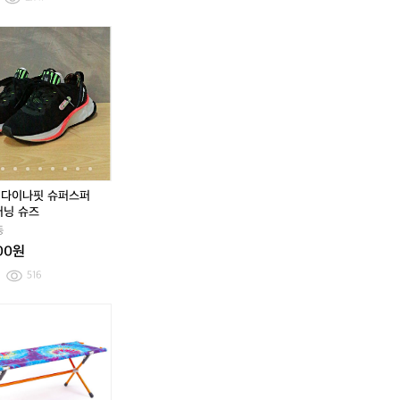
팬
수
팬
수
츠
향
츠
향
[M]
[L]
다
[2
[M]
[L]
다
[2
기
기
노
다
이
4
노
다
이
4
스
이
나
0]
스
이
나
0]
페
나
핏
다
페
나
핏
다
이
핏
백
이
이
핏
백
이
스
모
팩
나
스
모
팩
나
다
직
블
핏
다
직
블
핏
이
배
랙
슈
이
배
랙
슈
노
색
F
퍼
노
색
F
퍼
시
덕
스
시
덕
스
0] 다이나핏 슈퍼스퍼
리
다
퍼
리
다
퍼
러닝 슈즈
즈
운
니
즈
운
니
동
플
패
트
플
패
트
000원
리
딩
러
리
딩
러
스
코
닝
스
코
닝
516
집
트
슈
집
트
슈
업
즈
업
즈
[M]
(정
[M]
(정
자
자
버
품)
버
품)
켓
켓
버
나
버
나
리
이
리
이
브
키
브
키
릿
리
릿
리