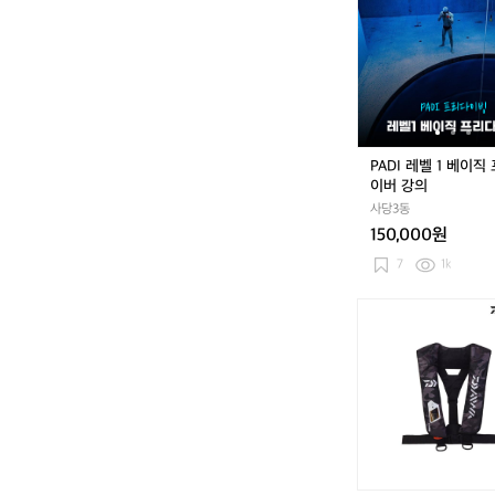
D
I
레
벨
1
베
이
직
PADI 레벨 1 베이직
프
이버 강의
리
사당3동
다
150,000원
이
버
7
1k
강
의
다
이
와
구
명
복
낚
시
조