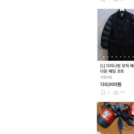
N
A
[L]
R
다
L
이
Y
나
핏
모
직
배
색
덕
[L] 다이나핏 모직 
다
다운 패딩 코트
운
의정부동
패
130,000원
딩
코
0
417
트
블
랙
다
이
먼
드