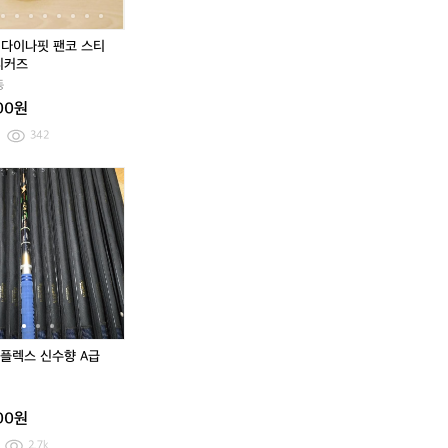
5
트
0
5
트
0
코
코
레
레
스
스
] 다이나핏 팬코 스티
킹
킹
티
티
니커즈
등
등
치
치
동
산
산
스
스
화
화
000원
니
니
2
2
커
커
342
4
4
즈
즈
0
0
[6
[2
은
다
[6
[2
은
다
7]
6
성
이
7]
6
성
이
라
5]
1
아
라
5]
1
아
푸
다
호
플
푸
다
호
플
마
이
바
렉
마
이
바
렉
아
나
다
스
아
나
다
스
웃
핏
낚
신
웃
핏
낚
신
도
쿼
시
수
도
쿼
시
수
어
츠
대
향
어
츠
대
향
다
스
다
A
다
스
다
A
플렉스 신수향 A급
이
니
이
급
이
니
이
급
아
커
아
낚
아
커
아
낚
퀼
즈
플
시
퀼
즈
플
시
000원
팅
렉
대
팅
렉
대
숏
스
숏
스
2.7k