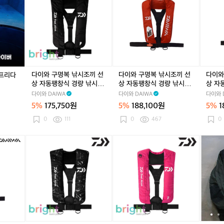
보
보
D
와
D
와
와
비
비
리
I
구
I
구
구
건
건
프
레
명
레
명
명
리
리
세
벨
복
벨
복
복
프
프
이
1
낚
1
낚
낚
세
세
프
베
시
베
시
시
이
이
이
조
이
조
조
프
프
직
끼
직
끼
끼
미
미
다이와 구명복 낚시조끼 선
다이와 구명복 낚시조끼 선
다이와
 프리다
프
선
프
선
선
백
백
상 자동팽창식 경량 낚시구
상 자동팽창식 경량 낚시구
상 자
리
상
리
상
상
주
주
명조끼 라이프자켓 DF-910
명조끼 라이프자켓 DF-910
명조끼
다이와 DAIWA
다이와 DAIWA
다이와 
다
자
다
자
자
5 블랙
3 레드
3 블랙
름
름
5%
175,750원
5%
188,100원
5%
1
이
동
이
동
동
개
개
버
팽
버
팽
팽
0
111
0
467
0
선
선
강
창
강
창
창
의
식
의
식
식
다
다
[M]
경
경
경
이
이
다
량
량
량
와
와
이
낚
낚
낚
구
구
와
시
시
시
명
명
D
구
구
구
복
복
R
명
명
명
낚
낚
-
조
조
조
시
시
2
끼
끼
끼
조
조
0
라
라
라