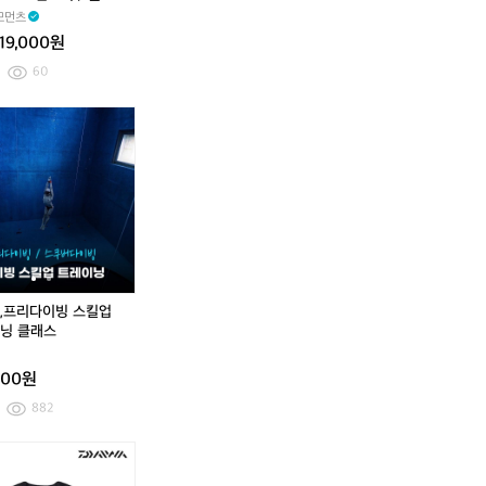
펜
액
액
 서핑 다이빙 러닝 /
모먼츠
스
티
티
리프세이프
19,000원
액
브
브
티
프
프
60
브
로
로
프
선
선
프
다
프
스
프
다
프
로
스
스
리
이
리
쿠
리
이
리
선
틱
틱
다
빙
다
버,
다
빙
다
크
/
/
이
컴
이
프
이
컴
이
림
물
물
빙
퓨
빙
리
빙
퓨
빙
/
놀
놀
입
터
클
다
입
터
클
물
이
이
문
래
이
문
래
놀
골
골
클
스
빙
클
스
이
프
프
래
A
스
래
A
골
서
서
스
I
킬
스
I
,프리다이빙 스킬업
프
핑
핑
A
D
업
A
D
닝 클래스
서
다
다
I
A
트
I
A
핑
이
이
D
1
레
D
1
다
빙
빙
000원
A
+
이
A
+
이
러
러
레
2
닝
레
2
882
빙
닝
닝
벨
입
클
벨
입
러
/
/
1
문
래
1
문
닝
비
비
초
스
초
/
건
건