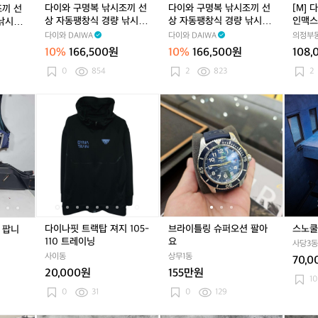
끼
끼
0
다이와 구명복 낚시조끼 선
다이와 구명복 낚시조끼 선
[M] 
조끼 선
이
이
이
선
선
8
상 자동팽창식 경량 낚시구
상 자동팽창식 경량 낚시구
인맥스
 낚시구
프
프
프
상
상
J
명조끼 라이프자켓 DF-910
명조끼 라이프자켓 DF-910
-910
다이와 DAIWA
다이와 DAIWA
의정부
자
자
자
자
자
레
5 블랙카모
5 핑크
켓
켓
켓
10%
166,500원
10%
166,500원
108,
동
동
인
D
D
D
팽
팽
맥
0
854
2
823
2
F
F
F
창
창
스
-
-
-
식
식
레
바
다
바
다
브
바
다
브
스
9
9
9
경
경
인
다
이
다
이
라
다
이
라
노
1
1
1
량
량
자
낚
나
낚
나
이
낚
나
이
쿨
0
0
0
낚
낚
켓
시
핏
시
핏
틀
시
핏
틀
링
5
3
3
시
시
장
트
장
트
링
장
트
링
체
블
레
블
구
구
비
랙
비
랙
슈
비
랙
슈
험
랙
드
랙
명
명
풀
탑
풀
탑
퍼
풀
탑
퍼
강
조
조
세
져
세
져
오
세
져
오
습
끼
끼
트
지
트
지
션
트
지
션
라
라
팝
1
팝
1
팔
팝
1
팔
다이나핏 트랙탑 져지 105-
브라이틀링 슈퍼오션 팔아
스노쿨
 팝니
이
이
니
0
니
0
아
니
0
아
110 트레이닝
요
프
프
사당3동
다
5
다
5
요
다
5
요
사이동
상무1동
자
자
70,
-
-
-
켓
켓
20,000원
155만원
1
1
1
10
D
D
1
1
1
0
31
0
129
F
F
0
0
0
-
-
트
트
트