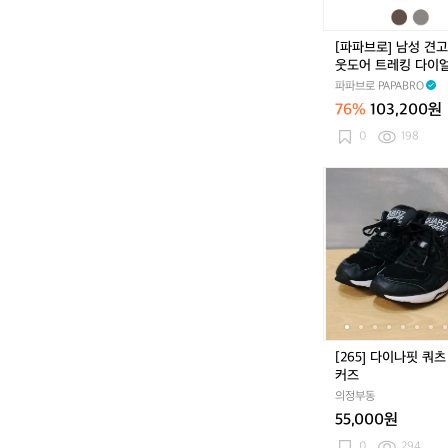
한
아
[파파브로] 남성 견고
웃
웃도어 트레킹 다이
도
WW-SE-LTDENARL
파파브로 PAPABRO
어
76%
103,200원
트
레
0
198
킹
다
[2
이
6
얼
5]
슈
다
즈
이
W
나
W
핏
-
쿼
S
츠
E
스
[265] 다이나핏 쿼츠
-
니
커즈
L
커
T
의정부동
즈
D
55,000원
E
0
294