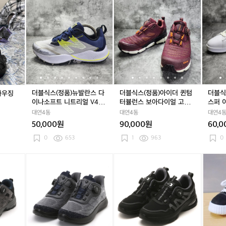
r
더
더
더
더
더
더
9
9
레
레
레
x
블
블
블
블
블
블
1
1
이
이
이
1
식
식
식
식
식
식
0
0
닝
닝
닝
0
스
스
스
스
스
스
5
5
0
(정
(정
(정
(정
(정
(정
블
핑
m
품)
품)
품)
품)
품)
품)
랙
크
5
뉴
뉴
아
뉴
아
다
카
a
발
발
이
발
이
이
모
+
란
란
더
란
더
나
방
스
스
퀸
스
퀸
핏
더블식스(정품)뉴발란스 다
더블식스(정품)아이더 퀸텀
더블식
수하우징
수
다
다
텀
다
텀
캐
이나소프트 니트리얼 V4 2
터뷸런스 보아다이얼 고어
스퍼 
하
이
이
터
이
터
스
35
텍스 트레킹등산화240
230
대연4동
대연4동
대연4
우
나
나
뷸
나
뷸
퍼
50,000원
90,000원
60,
징
소
소
런
소
런
이
프
프
스
프
스
지
0
653
1
963
0
트
트
보
트
보
초
니
니
아
니
아
경
[파
[파
[2
트
트
다
트
다
량
파
파
4
리
리
이
리
이
스
브
브
0]
얼
얼
얼
얼
얼
니
로]
로]
다
V
V
고
V
고
커
미
남
이
4
4
어
4
어
즈
끄
성
나
2
2
텍
2
텍
2
럼
착
핏
3
3
스
3
스
3
방
화
팬