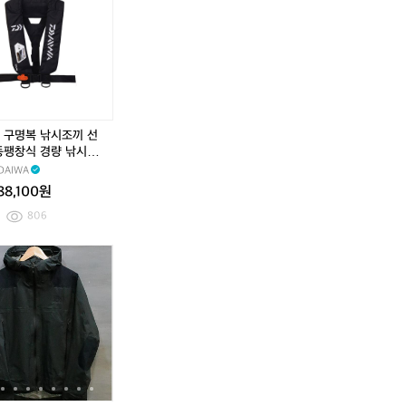
보
보
비
리
리
건
프
프
리
세
세
프
이
이
세
프
프
이
프
미
 구명복 낚시조끼 선
백
동팽창식 경량 낚시구
주
 라이프자켓 DF-910
DAIWA
름
88,100원
개
806
선
[M]
[M]
다
다
이
이
와
와
D
D
R
R
-
-
2
2
0
0