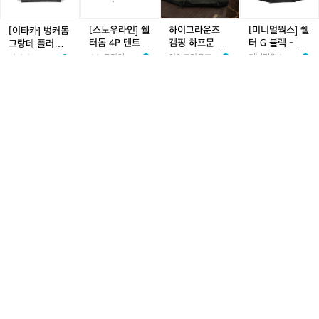
커
인]
운
스]
돔
쉘
즈
쉘
그
터
캠
터
[스노우라인] 쉘
하이그라운즈
[미니멀웍스] 쉘
[이타카] 벙커돔
랑
돔
핑
G
터돔 4P 텐트 (1
캠핑 하프문 돔
터 G 블랙 - 돔
그랑데 플러스
데
4
하
블
7) - 싱글월/알
대형 장박 그늘
텐트/캠핑쉘터
블랙에디션 TPU
스노우라인 sno
하이그라운즈 H
미니멀웍스 Min
이타카 ITHAKA
플
P
프
랙
파인용 텐트
막 리빙쉘 쉘터
도어
wline
IGHGRNDZ
imalworks
22%
191,00
21%
159만원
110만원
58,000원
러
텐
문
동계 텐트
-
0원
3
725
5
1.7k
1
316
스
1
247
트
돔
돔
블
(1
대
텐
랙
7)
형
트/
어
[힐
[힐
[자
에
-
장
캠
반
맨]
맨]
사
디
싱
박
핑
사
벙
벙
몰]
션
글
그
쉘
이
커
커
[힐
T
월/
늘
터
드
돔
돔
맨]
P
알
막
케
플
플
벙
U
파
리
팔
란
란
커
[힐맨] 벙커돔
[힐맨] 벙커돔
[자사몰][힐맨]
어반사이드 케팔
도
인
빙
로
넬
넬
돔
플란넬 라이트
플란넬 라이트
벙커돔 그랑데 -
로돔 쉘터 팝니
어
용
쉘
돔
라
라
그
매트 (그랑데 전
매트 (그레이, 블
돔텐트/대형쉘
다.
힐맨 HILLMAN
힐맨 HILLMAN
힐맨 HILLMAN
치평동
텐
쉘
쉘
이
이
랑
용)
랙 전용)
터
68,000원
58,000원
398,000원
110만원
트
터
터
트
트
데
0
105
동
0
110
1
278
팝
2
690
매
매
-
계
니
트
트
돔
텐
다.
(그
(그
텐
[힐
[힐
[미
[미
트
랑
레
트/
맨]
맨]
니
니