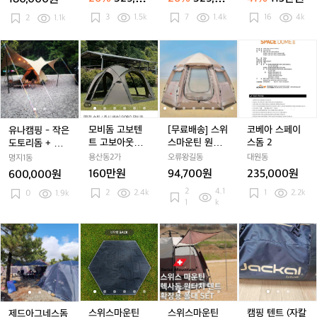
러
러
러
러
러
신
유폴대
0원
0원
3
1.5k
7
1.4k
16
4k
2
1.1k
스
스
스
스
스
베
텐
텐
텐
텐
텐
스
트
트
트
트
트
티
유
유
모
모
[무
모
[무
코
레
레
소
레
소
블
나
나
비
비
료
비
료
베
이
이
이
이
이
+
캠
캠
돔
돔
배
돔
배
아
븐
븐
밀
븐
밀
우
핑
핑
고
고
송]
고
송]
스
그
그
크
그
크
레
-
-
보
보
스
보
스
페
레
레
레
탄
작
작
텐
텐
위
텐
위
이
이
이
이
창
은
은
트
트
스
트
스
스
모비돔 고보텐
[무료배송] 스위
코베아 스페이
유나캠핑 - 작은
+
도
도
고
고
마
고
마
돔
트 고보아웃피
스마운틴 원터
스돔 2
도토리돔 + 팔각
오
토
토
보
보
운
보
운
2
터스
치텐트 헥사돔
타프
용산동2가
오류왕길동
대원동
명지1동
크
리
리
아
아
틴
아
틴
6인
160만원
94,700원
235,000원
600,000원
돔
돔
돔
웃
웃
원
웃
원
2
4.1
2
2.4k
여
1
2.2k
+
0
1.9k
+
피
피
터
피
터
1
k
유
팔
팔
터
터
치
터
치
폴
각
각
스
스
텐
스
텐
제
제
스
제
스
스
스
스
캠
대
타
타
트
트
드
드
위
드
위
위
위
위
핑
프
프
헥
헥
아
아
스
아
스
스
스
스
텐
사
사
그
그
마
그
마
마
마
마
트
돔
돔
네
네
운
네
운
운
운
운
(자
6
6
스
스
틴
스
틴
틴
틴
틴
칼
인
인
돔
돔
헥
돔
헥
헥
헥
헥
블
스위스마운틴
스위스마운틴
캠핑 텐트 (자칼
제드아그네스돔