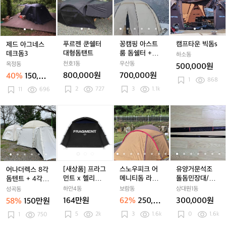
+그
+그
+그
아
아
젠
젠
핑
핑
타
라
라
라
그
그
쿤
쿤
아
아
운
운
운
운
네
네
쉘
쉘
스
스
빅
드
드
드
스
스
터
터
트
트
돔
시
시
시
데
데
대
대
룸
룸
s
푸르젠 쿤쉘터
꽁캠핑 아스트
캠프타운 빅돔s
제드 아그네스
트
트
트
크
크
형
형
돔
돔
대형돔탠트
룸 돔쉘터 +그
데크돔3
하소동
+투
+투
+투
돔
돔
돔
돔
쉘
쉘
라운드시트+tp
천호1동
우산동
옥정동
500,000원
면
면
면
3
3
탠
탠
터
터
u창3개 +플라이
800,000원
700,000원
40%
150,00
창
창
창
트
트
+그
(풀플라이아님)
+그
1
868
0원
+
2
727
+
+러그
3
1.1k
+
11
696
라
라
루
루
루
운
운
피
피
피
드
드
어
어
[새
어
[새
스
어
[새
스
유
나
나
나
시
시
나
나
상
나
상
노
나
상
노
양
캠
캠
캠
트
트
더
더
품]
더
품]
우
더
품]
우
거
핑
핑
핑
+
+
렉
렉
프
렉
프
피
렉
프
피
문
테
테
테
t
t
스
스
라
스
라
크
스
라
크
석
이
이
이
p
p
8
8
그
8
그
어
8
그
어
조
블
블
블
u
u
각
각
먼
각
먼
메
각
먼
메
돌
[새상품] 프라그
스노우피크 어
유양거문석조
어나더렉스 8각
창
창
돔
돔
트
돔
트
니
돔
트
니
돔
먼트 x 헬리녹스
메니티돔 라지
돌돔민장대/미
돔텐트 + 4각 텐
3
3
텐
텐
x
텐
x
티
텐
x
티
민
돔텐트 Tac. 3P
텐트
사용
트
하안4동
보람동
상대원1동
성곡동
개
개
트
트
헬
트
헬
돔
트
헬
돔
장
Dome Tent
164만원
62%
250,00
300,000원
58%
150만원
+플
+플
+
+
리
+
리
라
+
리
라
대/
0원
5
2k
라
3
1.6k
라
0
1.6k
4
1
750
4
녹
4
녹
지
4
녹
지
미
이
이
각
각
스
각
스
텐
각
스
텐
사