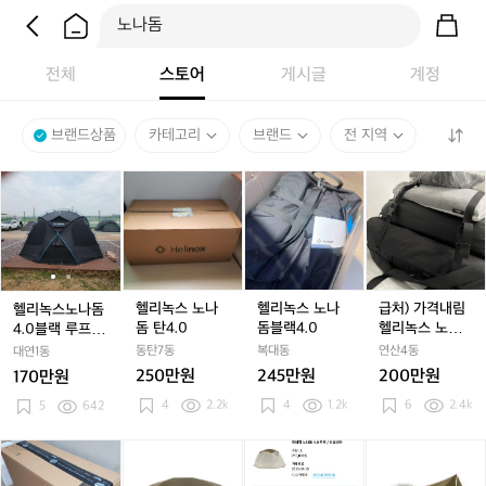
전체
스토어
게시글
계정
브랜드상품
카테고리
브랜드
전 지역
헬
헬
헬
헬
급
리
리
리
리
처)
녹
녹
녹
녹
가
스
스
스
스
격
노
노
노
노
내
나
나
나
나
림
돔
돔
돔
돔
헬
헬리녹스 노나
헬리녹스 노나
급처) 가격내림
헬리녹스노나돔
4.
4.
탄
블
리
돔 탄4.0
돔블랙4.0
헬리녹스 노나
4.0블랙 루프포
0
0
4.
랙
녹
돔 4.0 블랙 (이
함
동탄7동
복대동
연산4동
대연1동
블
블
0
4.
스
너,풋프린트,루
250만원
245만원
200만원
170만원
랙
랙
0
노
프)
4
2.2k
4
1.2k
6
2.4k
루
5
642
루
나
프
프
돔
포
포
4.
헬
택
헬
헬
[헬
함
함
0
리
티
리
리
리