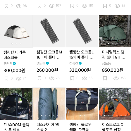
루
루
루
루
루
본
루
루
0
107
0
110
0
85
프
0
98
프
프
프
프
체
프
프
풀
루
캠
캠
캠
캠
캠
미
프
핑
핑
핑
핑
핑
니
칸
칸
칸
칸
칸
멀
마
마
오
마
오
웍
카
카
크
카
크
스
돔
돔
돔
돔
돔
캠
베
베
M
베
L
핑
캠핑칸 오크돔M
캠핑칸 오크돔L
미니멀웍스 캠
캠핑칸 마카돔
스
스
1
스
1
쉘
16파이 폴대 세
16파이 폴대 세
핑 쉘터 GH 올
베스티블
티
티
6
티
6
터
트
트
리브 (TC 면혼방
캠핑칸
캠핑칸
금토동
캠핑칸
블
블
파
블
파
G
돔 쉘터)
260,000원
330,000원
850,000원
300,000원
이
이
H
0
78
0
66
1
353
0
74
폴
폴
올
대
대
리
세
세
브
F
더
더
캠
더
캠
이
트
트
(T
L
스
스
핑
스
핑
스
C
A
턴
턴
칸
턴
칸
트
면
X
기
기
블
기
블
로
혼
D
어
어
로
어
로
그
방
O
액
액
우
액
우
X
돔
M
스
스
쉘
스
쉘
헥
더스턴기어 액
캠핑칸 블로우
이스트로그 X
FLAXDOM 플렉
쉘
플
돔
돔
터,
돔
터,
토
스돔 2
쉘터, 오크돔L
헥토르 한정판
스 돔 텐트