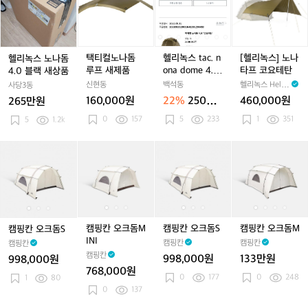
블
녹
컬
녹
녹
녹
랙
스
노
스
스
스]
(이
노
나
t
t
노
너,
나
돔
a
a
나
풋
돔
루
c.
c.
타
택티컬노나돔
헬리녹스 tac. n
[헬리녹스] 노나
헬리녹스 노나돔
프
4.
프
n
n
프
루프 새제품
ona dome 4.0
타프 코요테탄
4.0 블랙 새상품
린
0
새
o
o
코
코요테탄 텐트
신현동
백석동
헬리녹스 Helin
사당3동
트,
블
제
n
n
요
ox
160,000원
22%
250만
460,000원
265만원
루
랙
품
a
a
테
원
0
157
5
233
프)
1
351
새
5
1.2k
d
d
탄
상
o
o
품
m
m
캠
캠
캠
캠
캠
캠
캠
캠
캠
e
e
핑
핑
핑
핑
핑
핑
핑
핑
핑
4.
4.
칸
칸
칸
칸
칸
칸
칸
칸
칸
0
0
오
오
오
오
오
오
오
오
오
코
코
크
크
크
크
크
크
크
크
크
요
요
돔
돔
돔
돔
돔
돔
돔
돔
돔
테
테
S
S
M
S
M
S
M
S
M
캠핑칸 오크돔M
캠핑칸 오크돔S
캠핑칸 오크돔M
캠핑칸 오크돔S
탄
탄
I
I
I
INI
캠핑칸
캠핑칸
캠핑칸
텐
텐
N
N
N
캠핑칸
998,000원
133만원
998,000원
트
트
I
I
I
768,000원
0
177
0
248
1
80
0
137