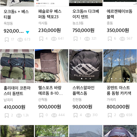
카
카
카
카
베
베
스
베
크
크
브
펫
펫
펫
펫
스
스
퍼
스
베
베
돔
패슬로우 베스
오크돔m 다크베
에르젠웨이브돔
오크돔s + 베스
티
티
돔
티
이
이
블
퍼돔 택포23
이지 텐트
블랙
티블
블
블
택
블
지
지
랙
석사동
농소3동
중동
옥정동
포
텐
텐
230,000원
750,000원
350,000원
920,000
2
트
트
원
4
641
1
321
6
567
3
17
673
홀
홀
헬
홀
헬
스
헬
스
꽁
리
리
스
리
스
위
스
위
텐
데
데
포
데
포
스
포
스
트
이
이
츠
이
츠
알
츠
알
아
코
코
바
코
바
파
바
파
스
튼
튼
랑
튼
랑
인
랑
인
트
마
마
에
마
에
플
에
플
룸
헬스포츠 바랑
스위스알파인
꽁텐트 아스트
홀리데이 코튼마
스
스
르
스
르
랙
르
랙
돔
에르돔 8-10인
플랙스돔
룸 돔형 카키색
스터 돔텐트
터
터
돔
터
돔
스
돔
스
형
용+그라운드시
산척동
진천동
가곡리
남곡리
돔
돔
8
돔
8
돔
8
돔
카
트+투면창+ 루
900,000원
90,000원
800,000원
410,000원
텐
텐
-
피나 캠핑 테이
텐
-
-
키
-
블
0
444
4
310
2
658
트
2
1.2k
트
1
트
1
1
색
1
0
0
0
인
인
인
제
제
푸
푸
꽁
꽁
캠
용
용
용
드
드
르
르
캠
캠
프