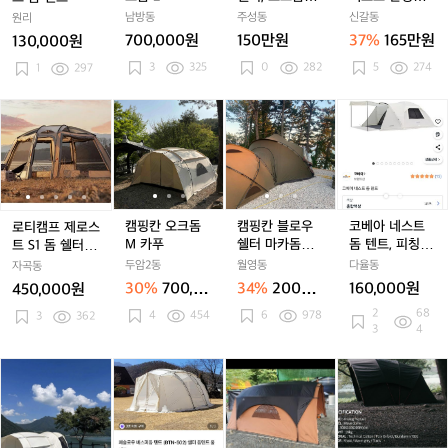
터)
렉
2
2
오
2
오
르
(카푸)
돔텐트
남방동
주성동
신갈동
원리
스
크
크
한
700,000원
150만원
37%
165만원
130,000원
돔
돔
돔
정
3
325
0
282
5
274
텐
1
297
L
L
판
트
(카
(카
돔
푸)
푸)
텐
로
로
캠
로
캠
캠
로
캠
캠
코
트
티
티
핑
티
핑
핑
티
핑
핑
베
캠
캠
칸
캠
칸
칸
캠
칸
칸
아
프
프
오
프
오
블
프
오
블
네
제
제
크
제
크
로
제
크
로
스
로
로
돔
로
돔
우
로
돔
우
트
스
스
M
스
M
쉘
스
M
쉘
돔
캠핑칸 오크돔
캠핑칸 블로우
코베아 네스트
로티캠프 제로스
트
트
카
트
카
터
트
카
터
텐
M 카푸
쉘터 마카돔플
돔 텐트, 피칭 2
트 S1 돔 쉘터 텐
S
S
푸
S
푸
마
S
푸
마
트,
러스
회 상태 좋음!!
트 + 전용 카펫
두암2동
월영동
다율동
자곡동
1
1
1
카
1
카
피
1
30%
700,00
34%
200만
160,000원
450,000원
돔
돔
돔
돔
돔
돔
칭
0원
원
2
68
4
454
6
978
쉘
3
362
쉘
쉘
플
쉘
플
2
3
4
터
터
터
러
터
러
회
텐
텐
텐
스
텐
스
상
오
오
패
오
오
오
에
트
트
트
트
태
크
크
슬
크
크
크
르
+
+
+
+
좋
돔
돔
로
돔
돔
돔
젠
전
전
전
전
음!!
s
s
우
s
m
m
웨
용
용
용
용
+
+
베
+
다
다
이