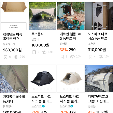
(풀
(풀
텐
텐
돔
텐
돔
트
텐
돔
트
용
캠
폭
폭
에
폭
에
노
플
플
트
트
텐
트
텐
트
텐
핑
스
스
르
스
르
스
라
라
트
트
트
텐
돔
돔
젠
돔
젠
피
이
이
T
T
T
트
4
4
엘
4
엘
크
아
아
a
a
a
아
돔
돔
나
님)
님)
c.
c.
c.
늑
3
3
르
+러
+러
3
3
3
돔
0
0
시
폭스돔4
에르젠 엘돔 30
노스피크 나르
캠핑텐트 아늑
그
그
P
P
P
텐
0
0
스
0 돔텐트 웜그
시스 돔+ 텐트
돔텐트 면혼방텐
응암리
D
D
D
트
돔
돔
돔
레이
트 새상품
삼양동
조촌동
문래동6가
160,000원
o
o
o
면
텐
텐
+
38%
250,00
310,000원
980,000원
m
m
m
혼
2
1.8k
트
트
텐
0원
e
e
3
2.3k
e
4
1.5k
방
0
990
웜
웜
트
T
T
T
텐
그
그
e
e
e
트
레
레
퀀
퀀
노
퀀
노
노
퀀
노
노
캠
n
n
n
새
이
이
텀
텀
스
텀
스
스
텀
스
스
핑
t
t
t
상
골
골
피
골
피
피
골
피
피
칸
품
드.
드.
크
드.
크
크
드.
크
크
(텐
와
와
나
와
나
나
와
나
나
트)
우
우
르
우
르
르
우
르
르
오
빅
빅
시
빅
시
시
빅
시
시
크
노스피크 나르
노스피크 나르
캠핑칸(텐트)오
퀀텀골드.와우빅
돔.
돔.
스
돔.
스
스
돔.
스
스
돔
시스 돔 플러스
시스 돔 플러스
크돔s + 신베스
돔.제백
제
제
돔
제
돔
돔
제
돔
돔
s
텐트 레이븐그
텐트 소이밀크
티블 + 우레탄
노스피크
노스피크
공도읍
장안1동
백
백
플
백
플
플
백
플
플
+
레이
창 + 오크돔여
26%
329,00
26%
329,00
41%
115만원
180,000원