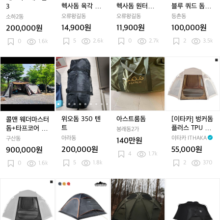
3
3
사
3
사
사
사
사
루
헥사돔 육각 그
헥사돔 원터치
블루 쿼드 돔텐
3
돔
돔
돔
돔
돔
쿼
라운드시트
텐트 확장용 폴
트)
오류왕길동
오류왕길동
등촌동
소하2동
육
육
원
육
원
드
대 SET
14,900원
11,900원
100,000원
200,000원
각
각
터
각
터
돔
5
2.6k
0
2.7k
2
3.5k
0
1.6k
그
그
치
그
치
텐
라
라
텐
라
텐
트)
운
운
트
운
트
콜
위
위
아
위
[이
드
드
확
드
확
맨
오
오
스
오
타
시
시
장
시
장
웨
돔
돔
트
돔
카]
트
트
용
트
용
더
3
3
룸
3
벙
폴
폴
마
5
5
돔
5
커
대
대
스
0
0
0
돔
S
S
터
텐
텐
텐
플
위오돔 350 텐
아스트룸돔
[이타카] 벙커돔
콜맨 웨더마스터
E
E
돔
트
트
트
러
트
플러스 TPU 도
돔+타프코어 팝
봉래동2가
T
T
+타
스
어
니다
아라동
이타카 ITHAKA
구산동
140만원
프
T
200,000원
55,000원
900,000원
코
4
1.7k
P
5
1.8k
2
370
어
0
1.6k
U
팝
도
니
어
[이
[스
하
[미
다
타
노
이
니
카]
우
그
멀
벙
라
라
웍